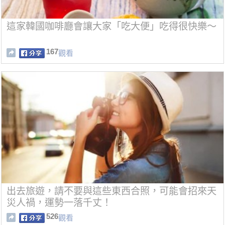
這家韓國咖啡廳會讓大家「吃大便」吃得很快樂～
167
觀看
出去旅遊，請不要與這些東西合照，可能會招來天
災人禍，運勢一落千丈！
526
觀看