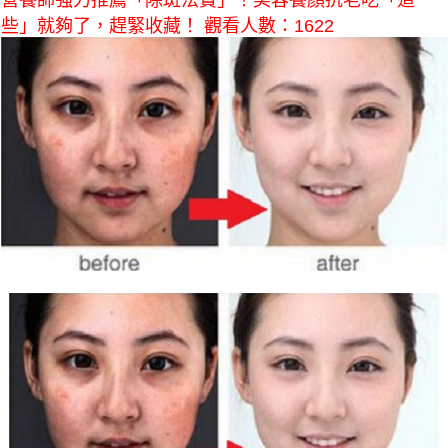
營養師強力推薦「除斑法寶」！美容養顏抗老吃「這
些」就夠了，趕緊收藏！ 觀看人數：1622