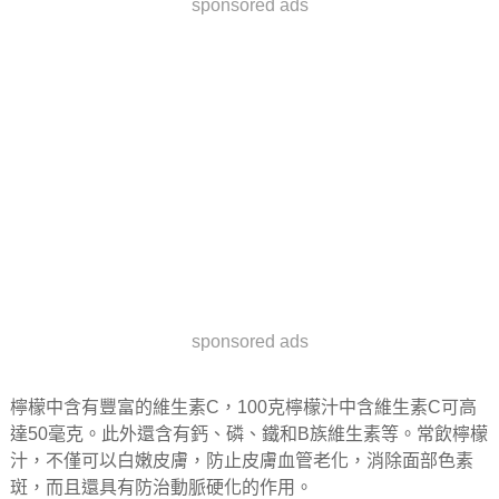
sponsored ads
sponsored ads
檸檬中含有豐富的維生素C，100克檸檬汁中含維生素C可高
達50毫克。此外還含有鈣、磷、鐵和B族維生素等。常飲檸檬
汁，不僅可以白嫩皮膚，防止皮膚血管老化，消除面部色素
斑，而且還具有防治動脈硬化的作用。