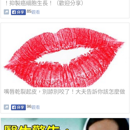
！抑製癌細胞生長！（歡迎分享）
85
觀看
嘴唇乾裂起皮，別舔別咬了！大夫告訴你該怎麼做
96
觀看