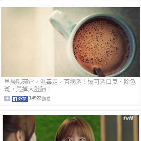
早晨喝碗它，濕毒走，百病消！還可消口臭、除色
斑，甩掉大肚腩！
14922
觀看