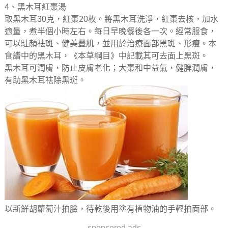
4、黑木耳紅棗湯
取黑木耳30克，紅棗20枚。將黑木耳洗淨，紅棗去核，加水
適量，煮半個小時左右。每日早晚餐後各一次。經常服食，
可以駐顏祛斑、健美豐肌，並用於治療面部黑斑、形瘦。本
食譜中的黑木耳，《本草綱目》中記載其可去面上黑斑。
黑木耳可潤膚，防止皮膚老化；大棗和中益氣，健脾潤膚，
有助黑木耳祛除黑斑。
以新鮮胡蘿蔔汁拍臉，待乾後用塗有植物油的手輕拍面部。
sponsored ads