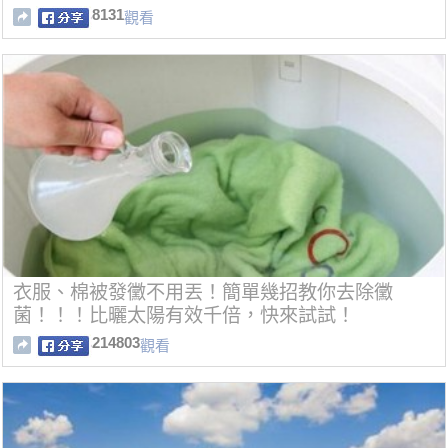
8131
觀看
衣服、棉被發黴不用丟！簡單幾招教你去除黴
菌！！！比曬太陽有效千倍，快來試試！
214803
觀看