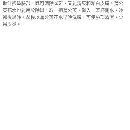
取汁擦塗臉部，既可消除雀斑，又能清爽和潔白皮膚。蒲公
英花水也能用於除斑，取一把蒲公英，倒入一茶杯開水，冷
卻後過濾，然後以蒲公英花水早晚洗臉，可使臉部清潔，少
患皮炎。