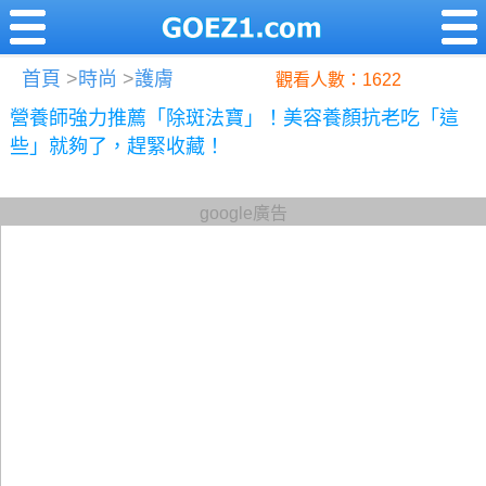
首頁
>
時尚
>
護膚
觀看人數：1622
營養師強力推薦「除斑法寶」！美容養顏抗老吃「這
些」就夠了，趕緊收藏！
google廣告