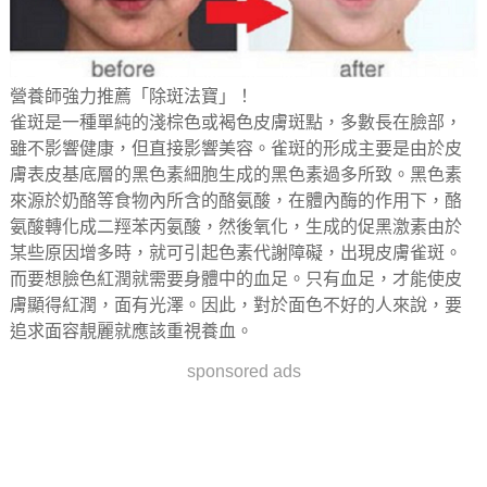
營養師強力推薦「除斑法寶」！
雀斑是一種單純的淺棕色或褐色皮膚斑點，多數長在臉部，
雖不影響健康，但直接影響美容。雀斑的形成主要是由於皮
膚表皮基底層的黑色素細胞生成的黑色素過多所致。黑色素
來源於奶酪等食物內所含的酪氨酸，在體內酶的作用下，酪
氨酸轉化成二羥苯丙氨酸，然後氧化，生成的促黑激素由於
某些原因增多時，就可引起色素代謝障礙，出現皮膚雀斑。
而要想臉色紅潤就需要身體中的血足。只有血足，才能使皮
膚顯得紅潤，面有光澤。因此，對於面色不好的人來說，要
追求面容靚麗就應​​該重視養血。
sponsored ads