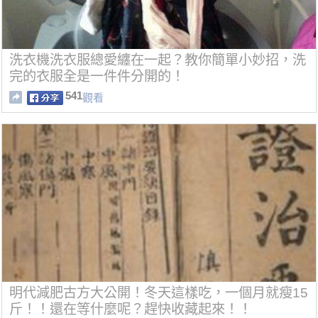
洗衣機洗衣服總愛纏在一起？教你簡單小妙招，洗
完的衣服全是一件件分開的！
541
觀看
明代減肥古方大公開！冬天這樣吃，一個月就瘦15
斤！！還在等什麼呢？趕快收藏起來！！