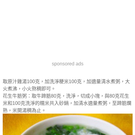
sponsored ads
取原汁雞湯100克，加洗淨粳米100克，加適量清水煮粥，大
火煮沸，小火熬稠即可。
花生牛筋粥：取牛蹄筋80克，洗淨，切成小塊，與80克花生
米和100克洗淨的糯米共入砂鍋，加清水適量煮粥，至蹄筋爛
熟，米開湯稠為止。