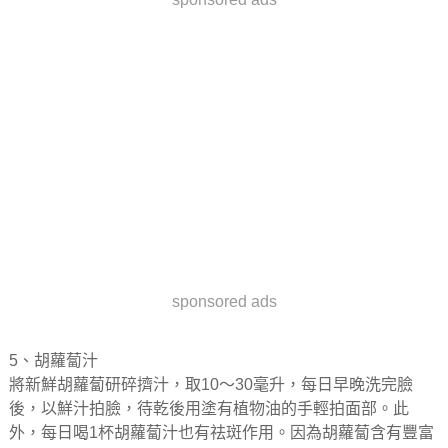
sponsored ads
5、胡蘿蔔汁
將新鮮胡蘿蔔研碎擠汁，取10～30毫升，每日早晚洗完臉
後，以鮮汁拍臉，待乾後用塗有植物油的手輕拍面部。此
外，每日喝1杯胡蘿蔔汁也有祛斑作用。因為胡蘿蔔含有豐富