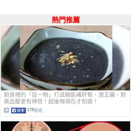
熱門推薦
廚房裡的「這一物」打成糊能補肝腎、潤五臟，對
高血壓更有神效！超後悔現在才知道！
178
觀看