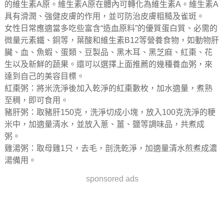
的維生素A原。維生素A原在體內可轉化為維生素A。維生素A
具有滑潤、強健皮膚的作用，並可防治皮膚粗糙及雀斑。
女性日常應適當多吃些富含“造血原料”的優質蛋白質、必需的
微量元素鐵、銅等，葉酸和維生素B12等營養食物，如動物肝
臟、血、魚蝦、蛋類、豆製品、黑木耳、黑芝麻、紅棗、花
生以及新鮮的蔬果。還可以選擇上面推薦的幾種養血粥，來
達到自己的美容目標。
紅棗粥：將米洗淨後加入乾淨的紅棗數枚，加水適量，煮熟
至稠，即可食用。
豬肝粥：取豬肝150克，洗淨切成小塊，放入100克洗淨的粳
米中，加適量清水，並放入蔥、薑、鹽等調味品，共煮成
粥。
雞湯粥：取母雞1只，去毛，剖洗乾淨，加適量清水煎煮成濃
湯備用。
sponsored ads