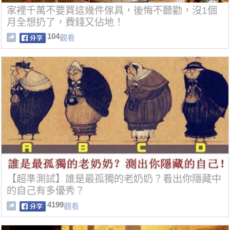
家裡千萬不要買這幾件傢具，後悔不聽勸，沒1個
月全想扔了，費錢又佔地！
104
觀看
【超準測試】誰是最孤獨的老奶奶？看出你隱藏中
的自己有多優秀？
4199
觀看