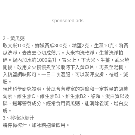
sponsored ads
2、黃瓜粥
取大米100克，鮮嫩黃瓜300克，精鹽2克，生薑10克。將黃
瓜洗淨，去皮去心切成薄片。大米掏洗乾淨，生薑洗淨拍
碎。鍋內加水約1000毫升，置火上，下大米、生薑，武火燒
開後，改用文火慢慢煮至米爛時下入黃瓜片，再煮至湯稠，
入精鹽調味即可。一日二次溫服，可以潤澤皮膚、祛斑、減
肥。
現代科學研究證明，黃瓜含有豐富的鉀鹽和一定數量的胡蘿
蔔素、維生素C、維生素B1、維生素B2、醣類、蛋白質以及
磷、鐵等營養成分。經常食用黃瓜粥，能消除雀斑、增白皮
膚。
3、檸檬冰糖汁
將檸檬榨汁，加冰糖適量飲用。