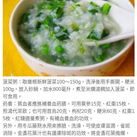
菠菜粥：取連根新鮮菠菜100～150g，洗淨後用手撕開，粳米
100g，放入砂鍋，加水800毫升，煮至米爛湯稠加入菠菜，即
可食用。
葯養：貧血者應進補養血葯膳。可用黨參15克、紅棗15枚，
煎湯代茶飲；也可用首烏20克、枸杞20克、粳米60克、紅棗1
5枚、紅糖適量煮粥，有補血養血的功效。
另外，用冬瓜藤熬水用來擦臉、洗澡，可使皮膚滋潤、雀斑
消除。金盞花葉汁也有護膚除斑的功效。將金盞花葉搗爛，