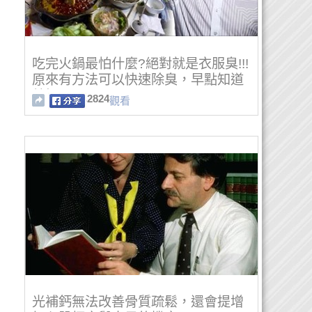
吃完火鍋最怕什麼?絕對就是衣服臭!!!
原來有方法可以快速除臭，早點知道
就好了...
2824
觀看
光補鈣無法改善骨質疏鬆，還會提增