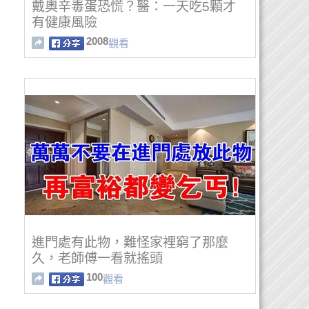
戴奧辛毒蛋恐慌？醫：一天吃5顆才
有健康風險
2008
觀看
進門處有此物，難怪家裡窮了那麼
久，老師傅一看就搖頭
100
觀看