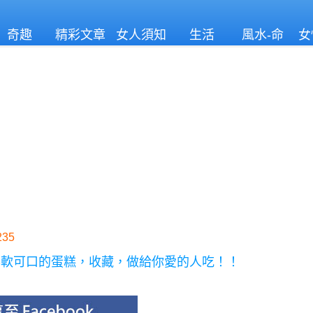
奇趣
精彩文章
女人須知
生活
風水-命
女
理
35
鬆軟可口的蛋糕，收藏，做給你愛的人吃！！