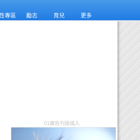
性專區
勵志
育兒
更多
01廣告刊版插入