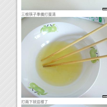
三根筷子準備打蛋清
打兩下就這樣了