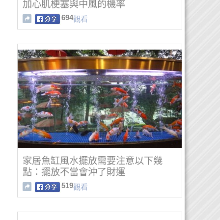
加心肌梗塞與中風的機率
694
觀看
家居魚缸風水擺放需要注意以下幾
點：擺放不當會沖了財運
519
觀看