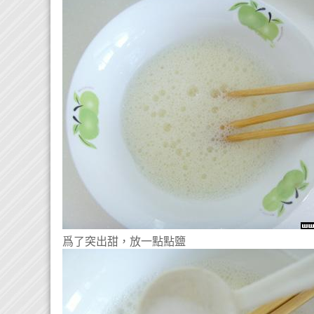
爲了突出甜，放一點點鹽