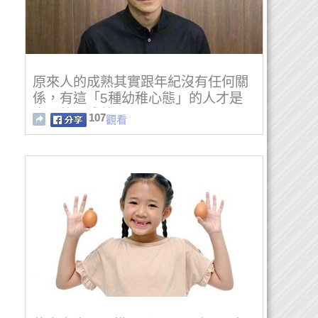
原來人的成熟其實跟年紀沒有任何關
係，有這「5種幼稚心態」的人才是
真正的不成熟啊！
107
觀看