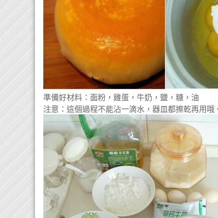
準備好材料：面粉，雞蛋，牛奶，鹽，糖，油
注意：這個過程不能沾一滴水，器皿都擦乾再用哦