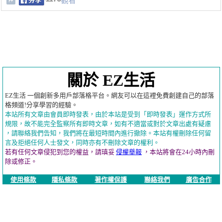
觀看
關於 EZ生活
EZ生活 一個創新多用戶部落格平台。網友可以在這裡免費創建自己的部落
格頻道!分享學習的經驗。
本站所有文章由會員即時發表，由於本站是受到「即時發表」運作方式所
規限，故不能完全監察所有即時文章，如有不適當或對於文章出處有疑慮
，請聯絡我們告知，我們將在最短時間內進行撤除。本站有權刪除任何留
言及拒絕任何人士發文，同時亦有不刪除文章的權利。
若有任何文章侵犯到您的權益，請瑱妥
侵權舉報
，本站將會在24小時內刪
除或修正。
使用條款
隱私條款
著作權保護
聯絡我們
廣告合作