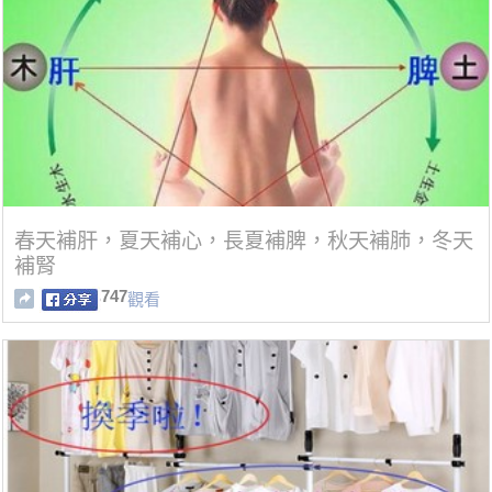
春天補肝，夏天補心，長夏補脾，秋天補肺，冬天
補腎
747
觀看