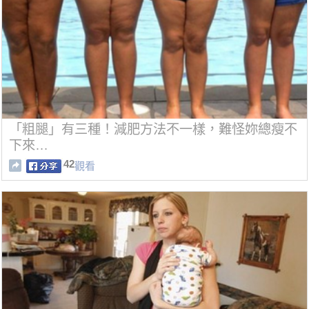
「粗腿」有三種！減肥方法不一樣，難怪妳總瘦不
下來…
42
觀看