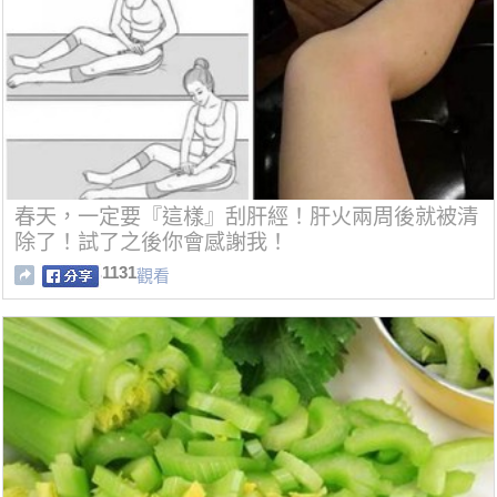
春天，一定要『這樣』刮肝經！肝火兩周後就被清
除了！試了之後你會感謝我！
1131
觀看