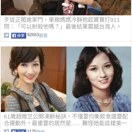
歹徒正闖進家門，單親媽媽冷靜抱起寶寶打911
問：「可以射殺他嗎？」最後結果震撼台灣人。
92553
觀看
61歲趙雅芝公開凍齡秘訣，不僅要均衡飲食還要配
合運動外，最重要的居然是……難怪她能這樣美一
輩子！
1175