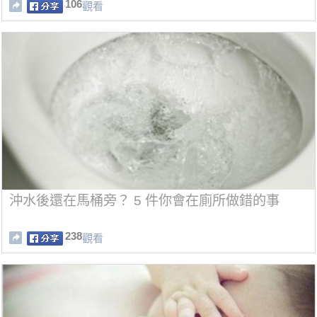
106
觀看
沖水後還在馬桶旁？ 5 件你會在廁所做錯的事
238
觀看