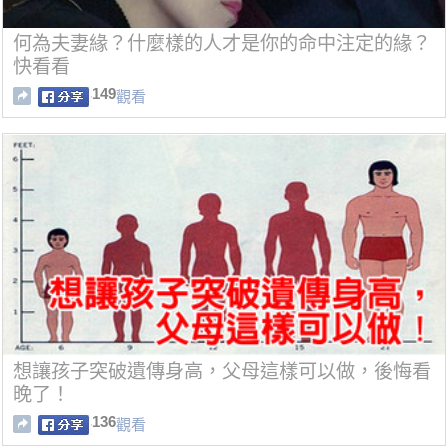
何為夫妻緣？什麼樣的人才是你的命中注定的緣？
快看看
149
觀看
想讓孩子突破遺傳身高，父母這樣可以做，後悔看
晚了！
136
觀看