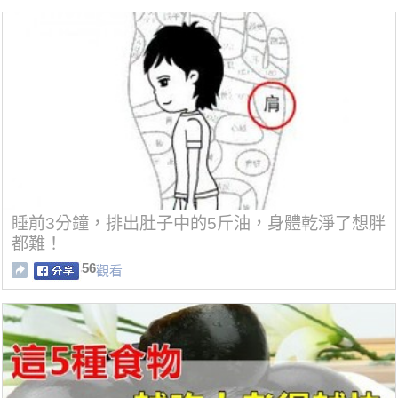
睡前3分鐘，排出肚子中的5斤油，身體乾淨了想胖
都難！
56
觀看