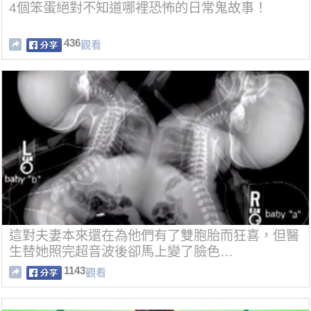
4個笨蛋絕對不知道哪裡恐怖的日常鬼故事！
436
觀看
這對夫妻本來還在為他們有了雙胞胎而狂喜，但醫
生替她照完超音波後卻馬上變了臉色…
1143
觀看