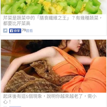
芹菜是蔬菜中的「膳食纖維之王」？有幾種蔬菜，
都要比芹菜高
79
觀看
起床後有這5個現象，說明你越來越老了，需小
心！