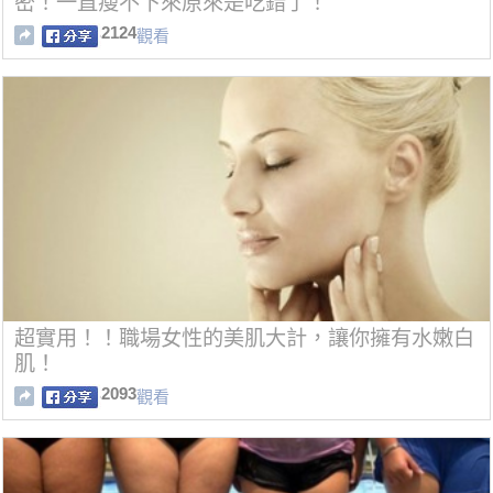
密！一直瘦不下來原來是吃錯了！
2124
觀看
超實用！！職場女性的美肌大計，讓你擁有水嫩白
肌！
2093
觀看