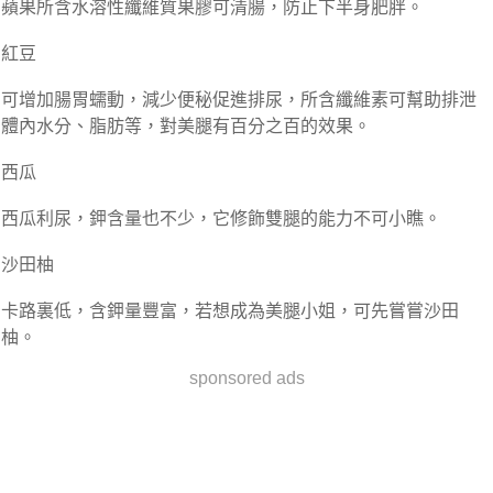
蘋果所含水溶性纖維質果膠可清腸，防止下半身肥胖。
紅豆
可增加腸胃蠕動，減少便秘促進排尿，所含纖維素可幫助排泄
體內水分、脂肪等，對美腿有百分之百的效果。
西瓜
西瓜利尿，鉀含量也不少，它修飾雙腿的能力不可小瞧。
沙田柚
卡路裏低，含鉀量豐富，若想成為美腿小姐，可先嘗嘗沙田
柚。
sponsored ads