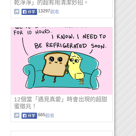
乾淨淨」的超有用清潔妙招。
13297
觀看
12個當「遇見真愛」時會出現的超甜
蜜徵兆！
665
觀看