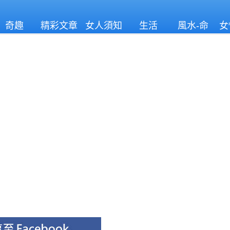
奇趣
精彩文章
女人須知
生活
風水-命
女
理