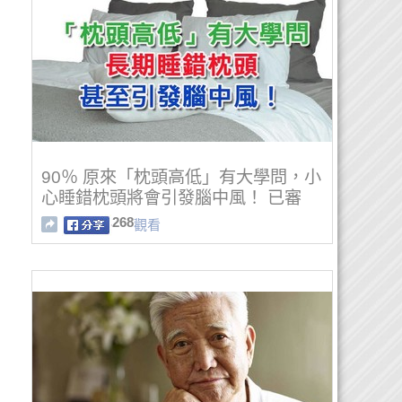
90％ 原來「枕頭高低」有大學問，小
心睡錯枕頭將會引發腦中風！ 已審
268
觀看