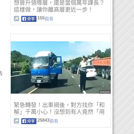
想晉升領導層，還是當個萬年課長？
這樣做，讓你離高層更近一步！
155
觀看
去
緊急轉發！出車禍後，對方找你「和
解」千萬小心！沒想到有人竟然「用
這招」害人賠錢....真的太賤了！
25843
觀看