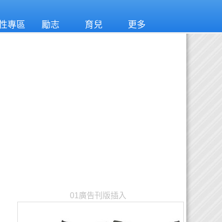
性專區
勵志
育兒
更多
01廣告刊版插入