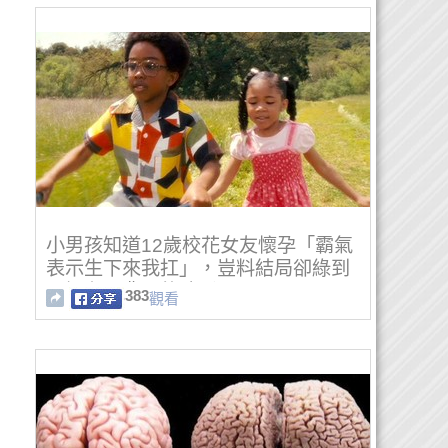
小男孩知道12歲校花女友懷孕「霸氣
表示生下來我扛」，豈料結局卻綠到
心裡有一輩子的陰影！
383
觀看