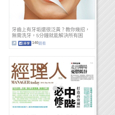
牙齒上有牙垢還很泛黃？教你幾招，
無需洗牙，5分鐘就能解決所有困
擾！
140
觀看