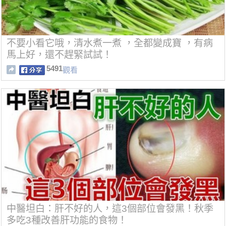
不要小看它哦，清水煮一煮 ，全都變成寶 ，有病
馬上好，還不趕緊試試！
5491
觀看
中醫坦白：肝不好的人，這3個部位會發黑！秋季
多吃3種改善肝功能的食物！