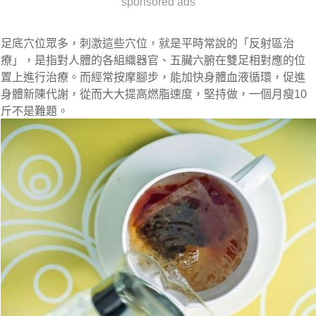
sponsored ads
足底穴位眾多，刺激這些穴位，就是平時常說的「反射區治
療」，是指對人體的各組織器官、五臟六腑在雙足相對應的位
置上進行治療。而經常按摩腳步，能加快身體血液循環，促進
身體新陳代謝，從而大大提高燃脂速度，堅持做，一個月瘦10
斤不是難題。