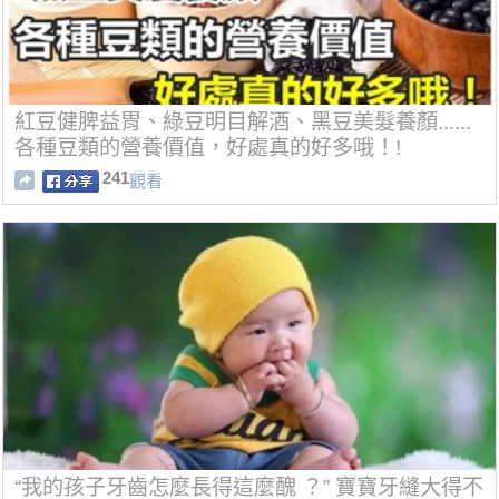
紅豆健脾益胃、綠豆明目解酒、黑豆美髮養顏......
各種豆類的營養價值，好處真的好多哦！!
241
觀看
“我的孩子牙齒怎麼長得這麼醜 ？” 寶寶牙縫大得不