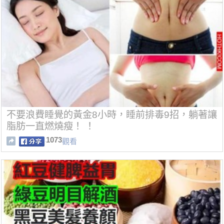
不要浪費睡覺的黃金8小時，睡前排毒9招，躺著讓
脂肪一直燃燒瘦！ ！
1073
觀看