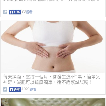
73
觀看
每天揉腹，堅持一個月，會發生這4件事，簡單又
神奇，減肥可以這麼簡單，還不趕緊試試嗎！
1029
觀看