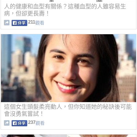
人的健康和血型有關係？這種血型的人雖容易生
病，但卻更長壽！
211
觀看
這個女生頭髮柔亮動人，但你知道她的秘訣後可能
會沒勇氣嘗試！
237
觀看