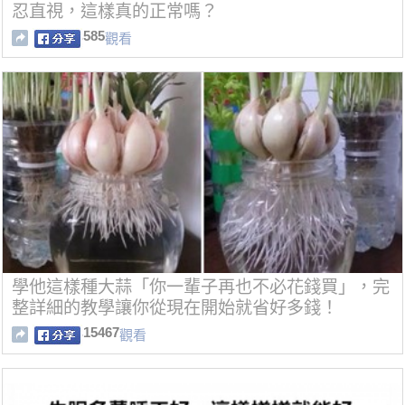
忍直視，這樣真的正常嗎？
585
觀看
學他這樣種大蒜「你一輩子再也不必花錢買」，完
整詳細的教學讓你從現在開始就省好多錢！
15467
觀看