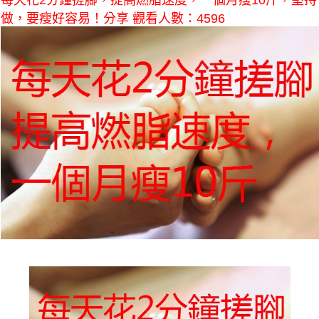
每天花2分鐘搓腳，提高燃脂速度，一個月瘦10斤，堅持
做，要瘦好容易！分享 觀看人數：4596