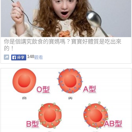
你是個講究飲食的寶媽嗎？寶寶好體質是吃出來
的！
148
觀看