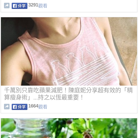
3291
觀看
千萬別只靠吃蘋果減肥！陳庭妮分享超有效的「精
算瘦身術」...持之以恆最重要！
1664
觀看