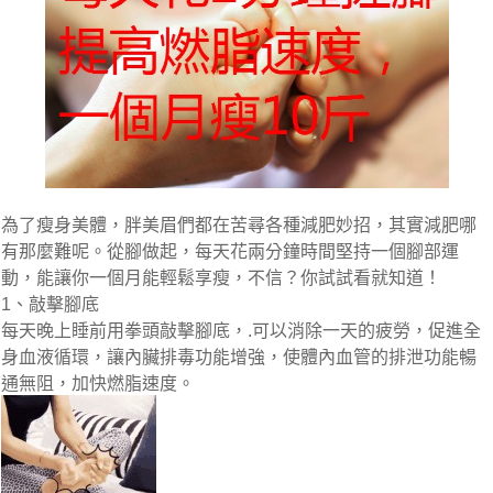
為了瘦身美體，胖美眉們都在苦尋各種減肥妙招，其實減肥哪
有那麼難呢。從腳做起，每天花兩分鐘時間堅持一個腳部運
動，能讓你一個月能輕鬆享瘦，不信？你試試看就知道！
1、敲擊腳底
每天晚上睡前用拳頭敲擊腳底，.可以消除一天的疲勞，促進全
身血液循環，讓內臟排毒功能增強，使體內血管的排泄功能暢
通無阻，加快燃脂速度。