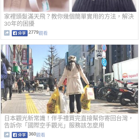
家裡頭髮滿天飛？教你幾個簡單實用的方法，解決
30年的困擾
2779
觀看
日本觀光新常識！伴手禮買完直接幫你寄回台灣，
告訴你「國際空手觀光」服務該怎麼用
360
觀看