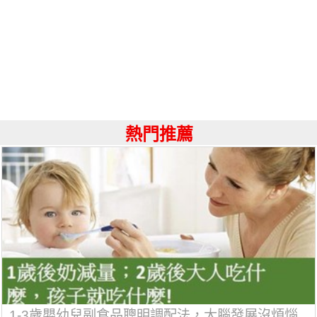
熱門推薦
1-3歲嬰幼兒副食品聰明調配法，大腦發展沒煩惱