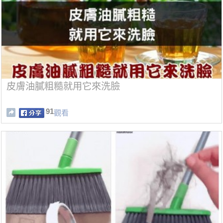
皮膚油膩粗糙就用它來洗臉
91
觀看