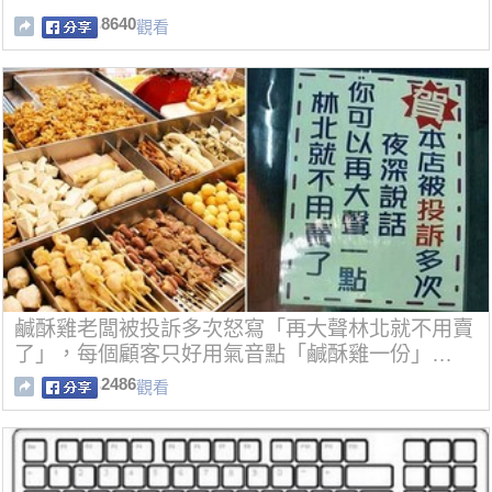
8640
觀看
鹹酥雞老闆被投訴多次怒寫「再大聲林北就不用賣
了」，每個顧客只好用氣音點「鹹酥雞一份」…
2486
觀看