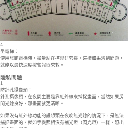
4
坐電梯：
使用旅館電梯時，盡量站在控製鈕旁邊，這樣如果遇到問題，
就能以最快速度按警報器求救。
隱私問題
1
防針孔攝像頭：
針孔攝像頭，在夜間主要是靠紅外線來捕捉畫面，當然如果房
間光線良好，那畫面就更清晰。
如果沒有紅外線功能的設想頭在夜晚無光線的情況下，是無法
捕捉畫面的，就如手機照相沒有補光燈（閃光燈）一樣，照出