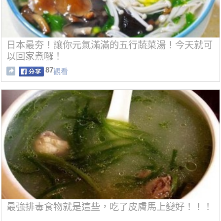
日本最夯！讓你元氣滿滿的五行蔬菜湯！今天就可
以回家煮囉！
87
觀看
最強排毒食物就是這些，吃了皮膚馬上變好！！！