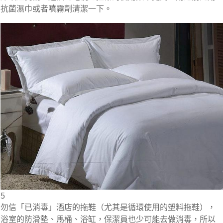
抗菌濕巾或者噴霧劑清潔一下。
5
勿信「已消毒」酒店的拖鞋（尤其是循環使用的塑料拖鞋），
浴室的防滑墊、馬桶、浴缸，保潔員也少可能去做消毒，所以