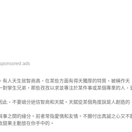
sponsored ads
。有人天生就智商高，在某些方面有得天獨厚的特質，被稱作天
一對孿生兄弟，那些孜孜以求並專注於某件事或某個專業的人，
因此，不要過分迷信智商和天賦。天賦從某個角度說是人創造的
與事之間的緣分。前者常指愛情和友情。不願付出真誠之心又不
枚甜果主動放在你手中的。