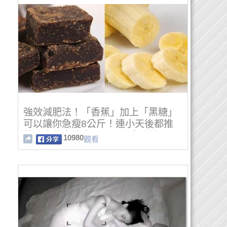
強效減肥法！「香蕉」加上「黑糖」
可以讓你急瘦8公斤！連小天後都推
薦！真的太神奇了～馬上來試試！
10980
觀看