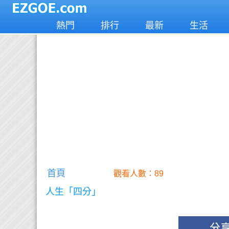
熱門
排行
最新
生活
首頁
觀看人數：89
人生「四分」