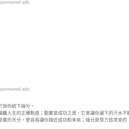
sponsored ads
sponsored ads
於與你結下緣分。
偏離人生的正確軌道；勤奮是成功之源，它會讓你灑下的汗水不
培養的天分，更容易讓你接近成功和未來；緣分是努力追求來的