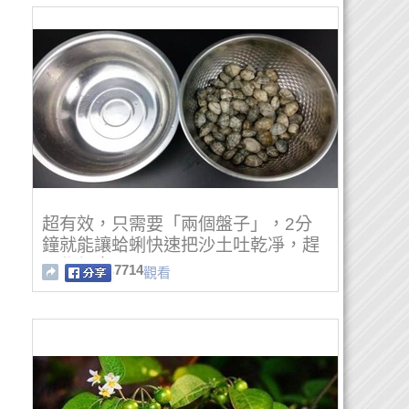
超有效，只需要「兩個盤子」，2分
鐘就能讓蛤蜊快速把沙土吐乾凈，趕
緊學起來吧！！
7714
觀看