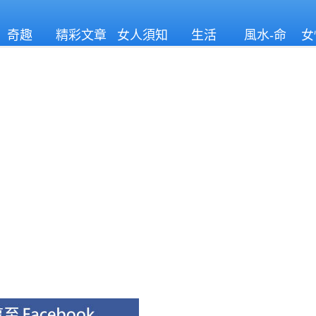
奇趣
精彩文章
女人須知
生活
風水-命
女
理