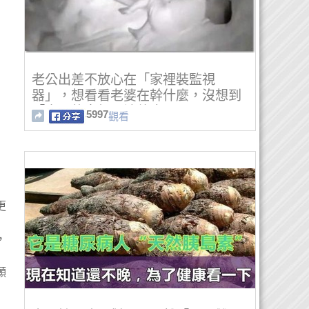
老公出差不放心在「家裡裝監視
器」，想看看老婆在幹什麼，沒想到
「出現的畫麵」讓他痛心！
5997
觀看
更
，
願