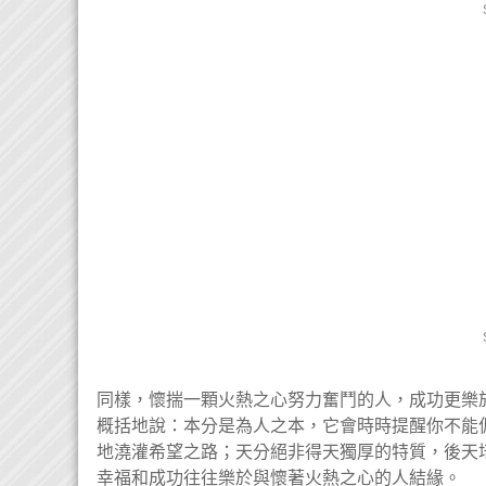
同樣，懷揣一顆火熱之心努力奮鬥的人，成功更樂
概括地說：本分是為人之本，它會時時提醒你不能
地澆灌希望之路；天分絕非得天獨厚的特質，後天
幸福和成功往往樂於與懷著火熱之心的人結緣。