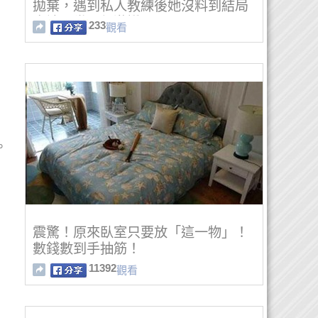
拋棄，遇到私人教練後她沒料到結局
會讓全世界都激讚！
233
觀看
。
震驚！原來臥室只要放「這一物」！
數錢數到手抽筋！
11392
觀看