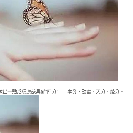
出一點成績應該具備“四分”——本分、勤奮、天分、緣分。