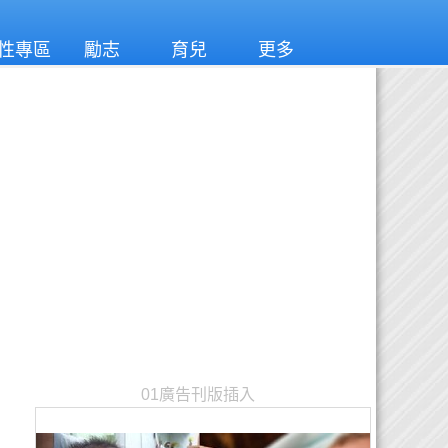
性專區
勵志
育兒
更多
01廣告刊版插入