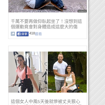
千萬不要再做仰臥起坐了！沒想到這
個運動竟會對身體造成這麼大的傷
害....！
418
觀看
這個女人中風5天後就慘被丈夫狠心