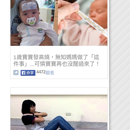
1歲寶寶發高燒，無知媽媽做了「這
件事」...可憐寶寶再也沒醒過來了！
4472
觀看