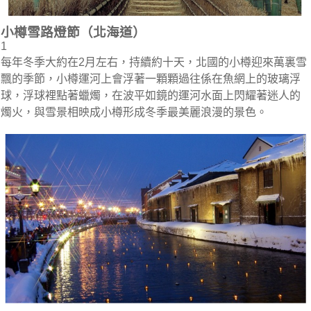
小樽雪路燈節（北海道）
1
每年冬季大約在2月左右，持續約十天，北國的小樽迎來萬裏雪
飄的季節，小樽運河上會浮著一顆顆過往係在魚網上的玻璃浮
球，浮球裡點著蠟燭，在波平如鏡的運河水面上閃耀著迷人的
燭火，與雪景相映成小樽形成冬季最美麗浪漫的景色。