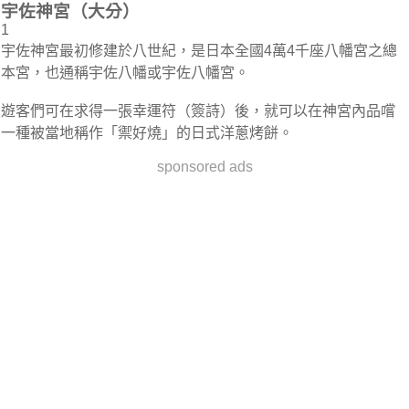
宇佐神宮（大分）
1
宇佐神宮最初修建於八世紀，是日本全國4萬4千座八幡宮之總
本宮，也通稱宇佐八幡或宇佐八幡宮。
遊客們可在求得一張幸運符（簽詩）後，就可以在神宮內品嚐
一種被當地稱作「禦好燒」的日式洋蔥烤餅。
sponsored ads