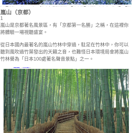
嵐山（京都）
1
嵐山是京都著名風景區，有「京都第一名勝」之稱，在這裡你
將體驗一場視聽盛宴。
從日本國內最著名的嵐山竹林中穿過，駐足在竹林中，你可以
聽到風吹過竹葉發出的天籟之音，也難怪日本環境局會將嵐山
竹林譽為「日本100處著名聲音景點」之一。