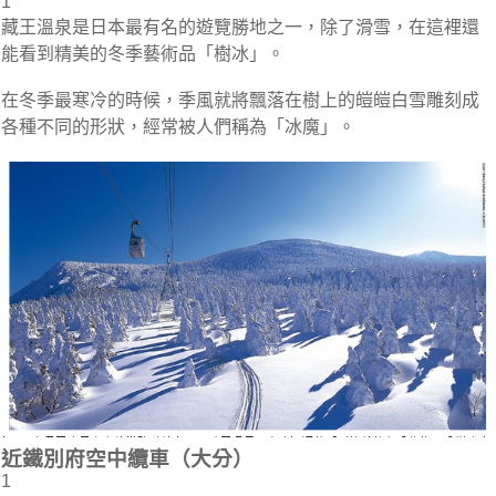
1
藏王溫泉是日本最有名的遊覽勝地之一，除了滑雪，在這裡還
能看到精美的冬季藝術品「樹冰」。
在冬季最寒冷的時候，季風就將飄落在樹上的皚皚白雪雕刻成
各種不同的形狀，經常被人們稱為「冰魔」。
近鐵別府空中纜車（大分）
1