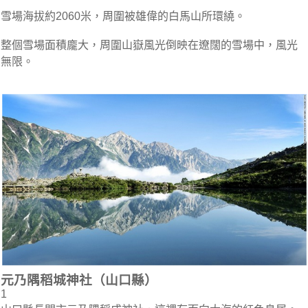
雪場海拔約2060米，周圍被雄偉的白馬山所環繞。
整個雪場面積龐大，周圍山嶽風光倒映在遼闊的雪場中，風光
無限。
元乃隅稻城神社（山口縣）
1