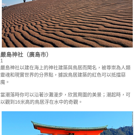
嚴島神社（廣島市）
1
嚴島神社以建在海上的神社建築與鳥居而聞名，被尊崇為人類
靈魂和現實世界的分界點，據說鳥居建築的紅色可以抵擋惡
魔。
當潮落時你可以沿著沙灘漫步，欣賞周圍的美景；潮起時，可
以觀到16米高的鳥居浮在水中的奇觀。