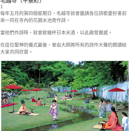
毛越寺（平泉町）
1
每年五月的第四個星期日，毛越寺就會邀請各位詩歌愛好者前
來一同在寺內的花園水池旁作詩。
當他們作詩時，就會飲幾杯日本米酒，以此啟發靈感。
在這位聖神的儀式最後，會由大師將所有的詩作大聲的朗讀給
大家共同欣賞。