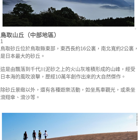
鳥取山丘（中部地區）
1
鳥取砂丘位於鳥取縣東部，東西長約16公裏，南北寬約2公裏，
是日本最大的砂丘。
這是由飄落到千代川泥砂之上的火山灰堆積形成的山峰，經受
日本海的風吹浪擊，歷經10萬年創作出來的大自然傑作。
除砂丘景緻以外，還有各種遊樂活動，如坐馬車觀光，或乘坐
滑翔傘、滑沙等。