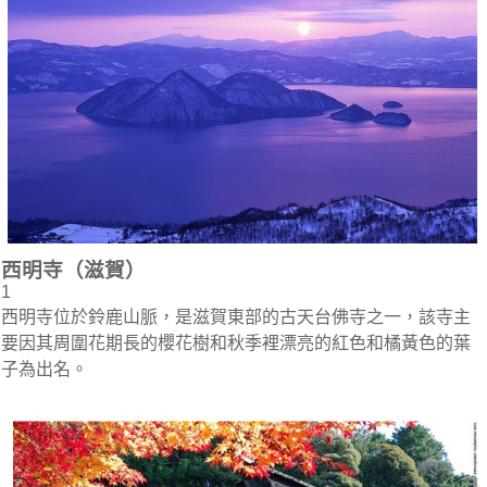
西明寺（滋賀）
1
西明寺位於鈴鹿山脈，是滋賀東部的古天台佛寺之一，該寺主
要因其周圍花期長的櫻花樹和秋季裡漂亮的紅色和橘黃色的葉
子為出名。