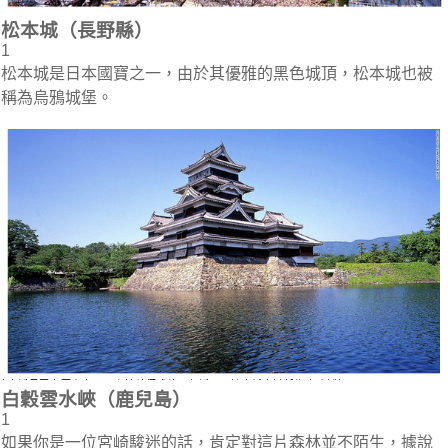
松本城（長野縣）
1
松本城是日本國寶之一，由於其優雅的黑色城頂，松本城也被
稱為烏鴉城堡。
白穀雲水峽（鹿兒島）
1
如果你是一位宮崎駿迷的話，肯定對這片森林並不陌生，據說