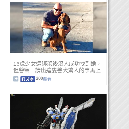
16歲少女遭綁架後沒人成功找到她，
但警察一請出這隻警犬驚人的事馬上
就發生了…
200
觀看