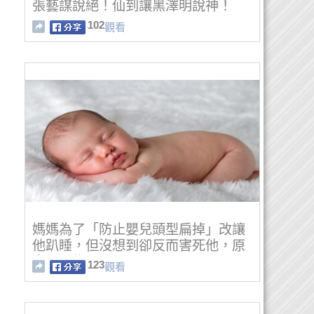
張藝謀說絕！仙到讓黑澤明說神！
102
觀看
媽媽為了「防止嬰兒頭型扁掉」改讓
他趴睡，但沒想到卻反而害死他，原
來是因為.....
123
觀看