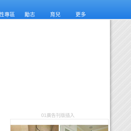
性專區
勵志
育兒
更多
01廣告刊版插入