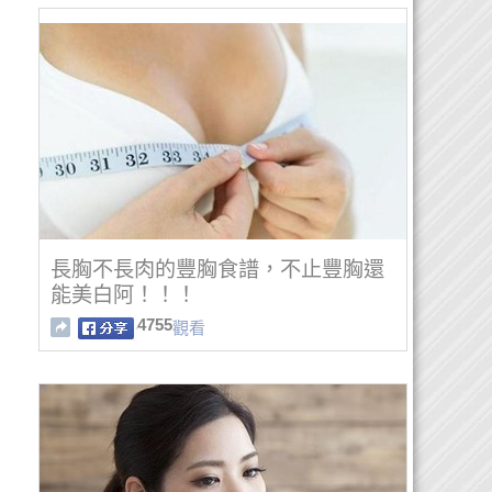
長胸不長肉的豐胸食譜，不止豐胸還
能美白阿！！！
4755
觀看