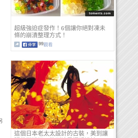
超級強迫症發作！6個讓你絕對凍未
條的崩潰整理方式！
99
觀看
，
另
這個日本老太太設計的古裝，美到讓