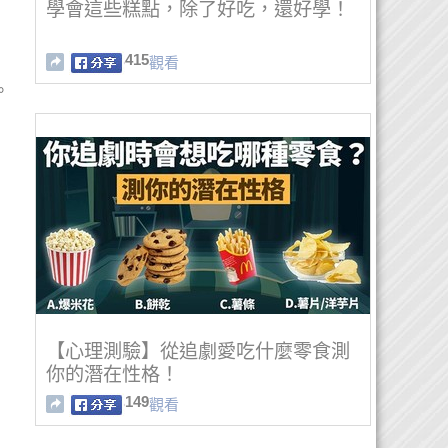
學會這些糕點，除了好吃，還好學！
415
觀看
。
【心理測驗】從追劇愛吃什麼零食測
你的潛在性格！
149
觀看