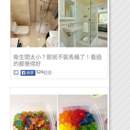
衛生間太小？那就不裝馬桶了！看過
的都覺得好
524
觀看
：