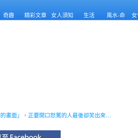
奇趣
精彩文章
女人須知
生活
風水-命
女
理
樣的畫面」，正要開口怒罵的人最後卻笑出來…