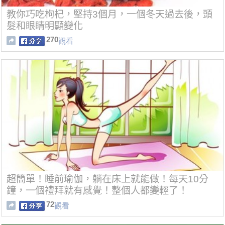
教你巧吃枸杞，堅持3個月，一個冬天過去後，頭
髮和眼睛明顯變化
270
觀看
超簡單！睡前瑜伽，躺在床上就能做！每天10分
鐘，一個禮拜就有感覺！整個人都變輕了！
72
觀看