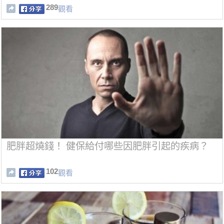
289
觀看
肥胖超燒錢！ 健保給付哪些因肥胖引起的疾病？
102
觀看