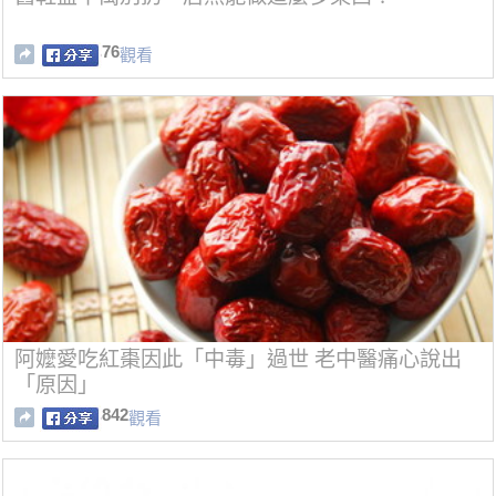
76
觀看
阿嬤愛吃紅棗因此「中毒」過世 老中醫痛心說出
「原因」
842
觀看