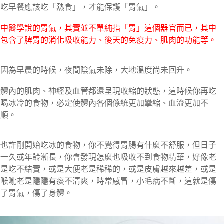
吃早餐應該吃「熱食」，才能保護「胃氣」。
中醫學說的胃氣，其實並不單純指「胃」這個器官而已，其中
包含了脾胃的消化吸收能力、後天的免疫力、肌肉的功能等。
因為早晨的時候，夜間陰氣未除，大地溫度尚未回升。
體內的肌肉、神經及血管都還呈現收縮的狀態，這時候你再吃
喝冰冷的食物，必定使體內各個係統更加攣縮、血流更加不
順。
也許剛開始吃冰的食物，你不覺得胃腸有什麼不舒服，但日子
一久或年齡漸長，你會發現怎麼也吸收不到食物精華，好像老
是吃不結實，或是大便老是稀稀的，或是皮膚越來越差，或是
喉嚨老是隱隱有痰不清爽，時常感冒，小毛病不斷，這就是傷
了胃氣，傷了身體。