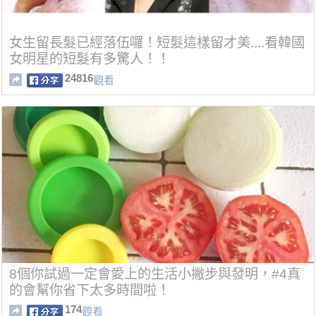
女生留長髮已經落伍囉！短髮這樣留才美....看韓國
女明星的短髮有多驚人！！
24816
觀看
8個你試過一定會愛上的生活小撇步與發明，#4真
的會幫你省下太多時間啦！
174
觀看