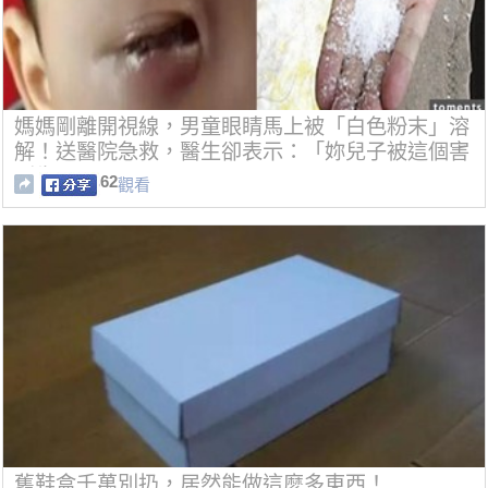
媽媽剛離開視線，男童眼睛馬上被「白色粉末」溶
解！送醫院急救，醫生卻表示：「妳兒子被這個害
到失明了......」
62
觀看
舊鞋盒千萬別扔，居然能做這麼多東西！