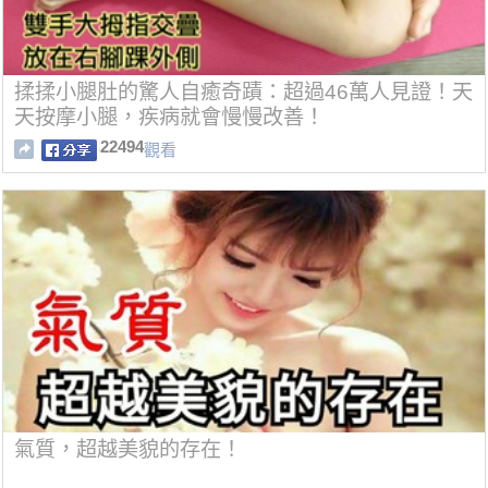
揉揉小腿肚的驚人自癒奇蹟：超過46萬人見證！天
天按摩小腿，疾病就會慢慢改善！
22494
觀看
氣質，超越美貌的存在！