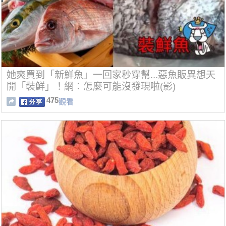
她爽買到「新鮮魚」一回家秒穿幫...惡魚販異想天
開「裝鮮」！網：怎麼可能沒發現啦(影)
475
觀看