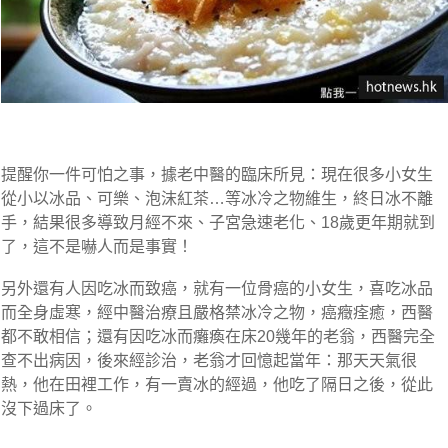
提醒你一件可怕之事，據老中醫的臨床所見：現在很多小女生
從小以冰品、可樂、泡沫紅茶…等冰冷之物維生，終日冰不離
手，結果很多導致月經不來、子宮急速老化、18歲更年期就到
了，這不是嚇人而是事實！
另外還有人因吃冰而致癌，就有一位骨癌的小女生，喜吃冰品
而全身虛寒，經中醫治療且嚴格禁冰冷之物，癌癥痊癒，西醫
都不敢相信；還有因吃冰而癱瘓在床20幾年的老翁，西醫完全
查不出病因，後來經診治，老翁才回憶起當年：那天天氣很
熱，他在田裡工作，有一賣冰的經過，他吃了隔日之後，從此
沒下過床了。