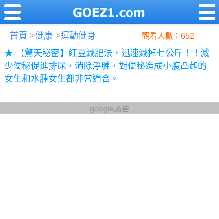
首頁
>
健康
>
運動健身
觀看人數：652
★ 【驚天秘密】紅豆減肥法，迅速減掉七公斤！！減
少便秘促進排尿，消除浮腫，對便秘造成小腹凸起的
女生和水腫女生都非常適合。
google廣告