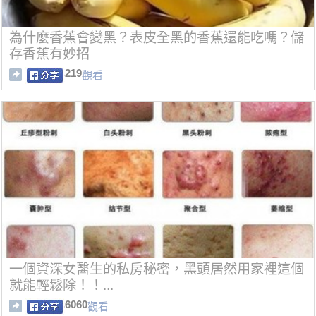
為什麼香蕉會變黑？表皮全黑的香蕉還能吃嗎？儲
存香蕉有妙招
219
觀看
一個資深女醫生的私房秘密，黑頭居然用家裡這個
就能輕鬆除！！...
6060
觀看