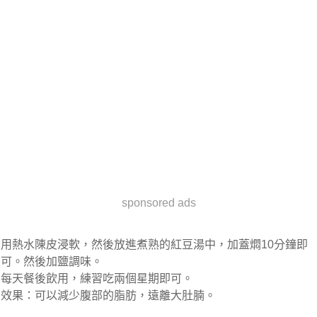
sponsored ads
用熱水陳皮浸軟，然後放進煮熟的紅豆湯中，加蓋燜10分鐘即
可。然後加鹽調味。
每天餐後飲用，練習吃兩個星期即可。
效果：可以減少腹部的脂肪，遠離大肚腩。