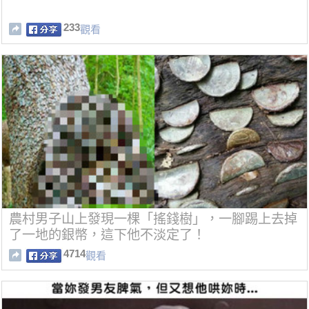
233
觀看
農村男子山上發現一棵「搖錢樹」，一腳踢上去掉
了一地的銀幣，這下他不淡定了！
4714
觀看