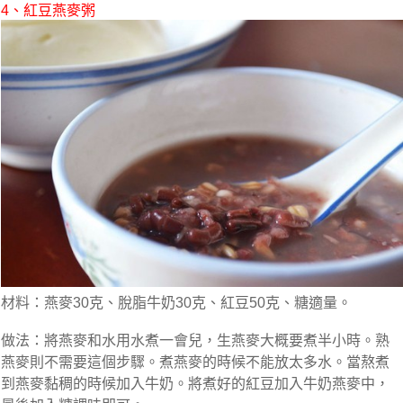
4、紅豆燕麥粥
材料：燕麥30克、脫脂牛奶30克、紅豆50克、糖適量。
做法：將燕麥和水用水煮一會兒，生燕麥大概要煮半小時。熟
燕麥則不需要這個步驟。煮燕麥的時候不能放太多水。當熬煮
到燕麥黏稠的時候加入牛奶。將煮好的紅豆加入牛奶燕麥中，