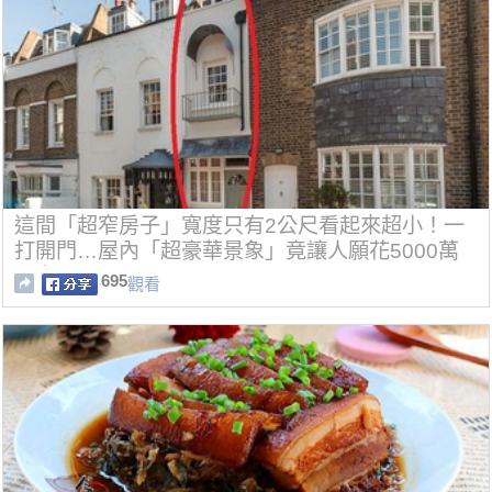
這間「超窄房子」寬度只有2公尺看起來超小！一
打開門…屋內「超豪華景象」竟讓人願花5000萬
買它！
695
觀看