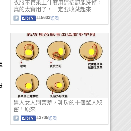
衣服不管染上什麼用這招都能洗掉，
真的太實用了，一定要收藏起來
115603
觀看
境
低
男人女人別害羞，乳房的十個驚人秘
密！原來
13705
觀看