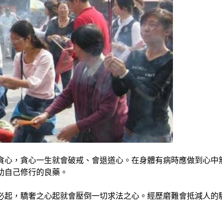
貪心，貪心一生就會破戒、會退道心。在身體有病時應做到心中
助自己修行的良藥。
必起，驕奢之心起就會壓倒一切求法之心。經歷磨難會抵減人的