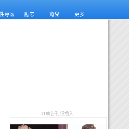
性專區
勵志
育兒
更多
01廣告刊版插入