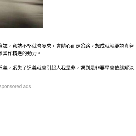
意誌，意誌不堅就會妄求，會隨心而走岔路。想成就就要認真努
難當作精進的動力。
道義，虧失了道義就會引起人我是非，遇到是非要學會依緣解決
sponsored ads