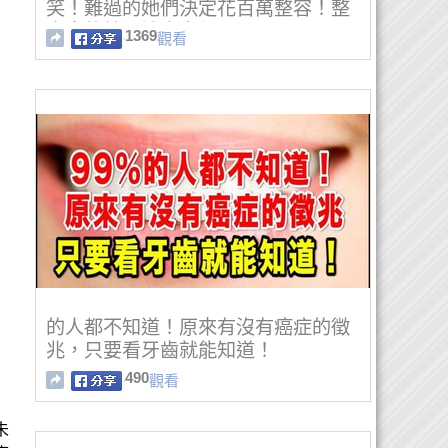
笑！難過的她們決定花百萬整容！整
出來的結果讓大家都......
1369
觀看
的人都不知道！原來有沒有癌症的徵
兆，只要看牙齒就能知道！
490
觀看
未