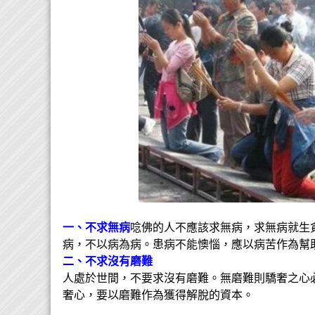
一、不求無病
唸佛的人不應該求無病，求無病就生
病，不以病為病。患病不能懊惱，應以病苦作為幫
二、不求沒有磨難
人處於世間，不要求沒有磨難。無磨難則驕奢之心
奢心，要以磨難作為獲得解脫的資本。