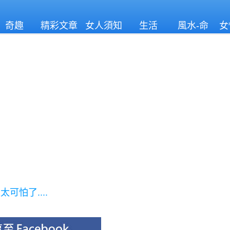
奇趣
精彩文章
女人須知
生活
風水-命
女
理
怕了....