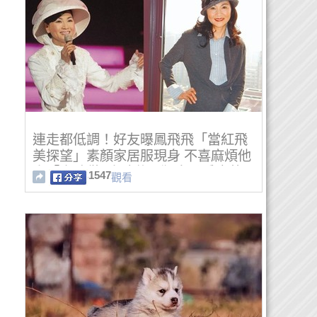
連走都低調！好友曝鳳飛飛「當紅飛
美探望」素顏家居服現身 不喜麻煩他
人「走時僅3人陪伴」獨自承受痛苦
1547
觀看