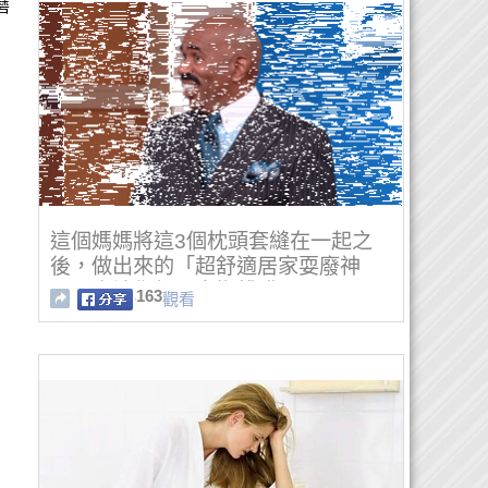
磨
這個媽媽將這3個枕頭套縫在一起之
後，做出來的「超舒適居家耍廢神
器」會讓你很願意掏錢購買！
163
觀看