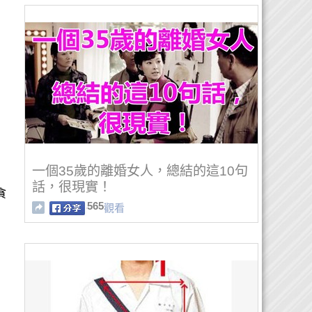
一個35歲的離婚女人，總結的這10句
話，很現實！
貪
565
觀看