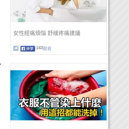
女性經痛煩惱 舒緩疼痛建議
143
觀看
，