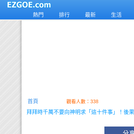
熱門
排行
最新
生活
首頁
觀看人數：338
拜拜時千萬不要向神明求「這十件事」！後果太可