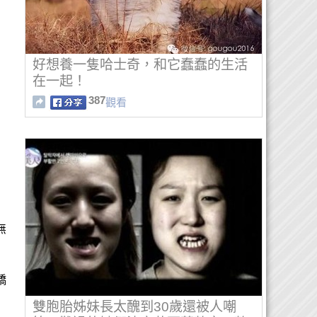
好想養一隻哈士奇，和它蠢蠢的生活
在一起！
387
觀看
無
驕
雙胞胎姊妹長太醜到30歲還被人嘲