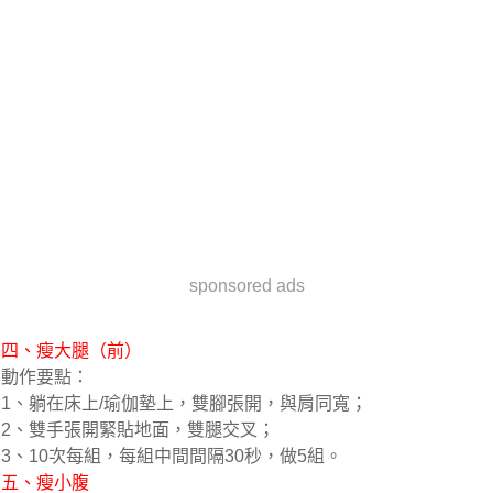
sponsored ads
四、瘦大腿（前）
動作要點：
1、躺在床上/瑜伽墊上，雙腳張開，與肩同寬；
2、雙手張開緊貼地面，雙腿交叉；
3、10次每組，每組中間間隔30秒，做5組。
五、瘦小腹