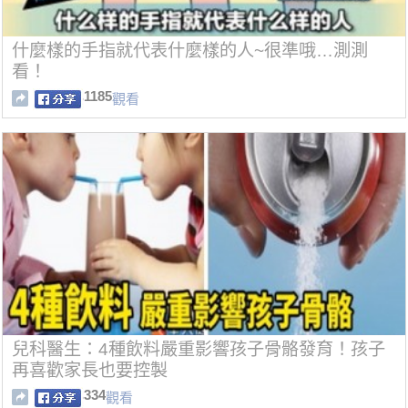
什麼樣的手指就代表什麼樣的人~很準哦…測測
看！
1185
觀看
兒科醫生：4種飲料嚴重影響孩子骨骼發育！孩子
再喜歡家長也要控製
334
觀看