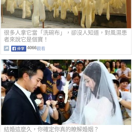
很多人拿它當「洗碗布」，卻沒人知道，對風濕患
者來說它是個寶！
4066
觀看
結婚這麼久，你確定你真的瞭解婚姻？