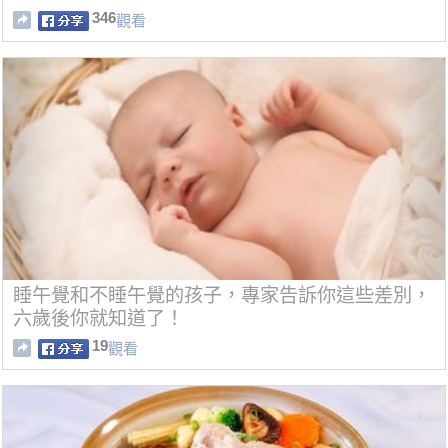
346
觀看
睡午覺和不睡午覺的孩子，專家告訴你這些差別，
六歲後你就知道了！
19
觀看