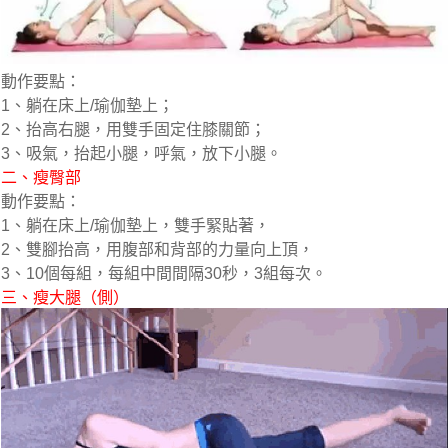
動作要點：
1、躺在床上/瑜伽墊上；
2、抬高右腿，用雙手固定住膝關節；
3、吸氣，抬起小腿，呼氣，放下小腿。
二、瘦臀部
動作要點：
1、躺在床上/瑜伽墊上，雙手緊貼著，
2、雙腳抬高，用腹部和背部的力量向上頂，
3、10個每組，每組中間間隔30秒，3組每次。
三、瘦大腿（側）