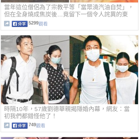
當年這位僧侶為了宗教平等「當眾澆汽油自焚」，
但在全身燒成焦炭後…竟留下一個令人詫異的東
西！
5299
觀看
時隔10年，57歲劉德華親揭隱婚內幕，網友：當
初我們都錯怪他了！
749
觀看