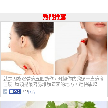
熱門推薦
就是因為沒做這五個動作，難怪你的肩頸一直這麼
僵硬!!肩頸是最容易堆積毒素的地方，趕快學起
來，讓你排毒又紓壓!
173
觀看