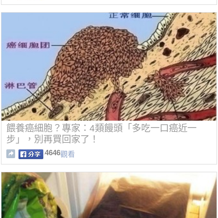
餵養癌細胞？專家：4類饅頭「多吃一口癌近一
步」，別再買回家了！
4646
觀看