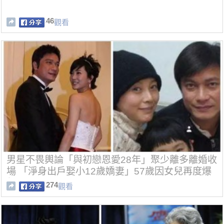
46
觀看
男星不畏輿論「與初戀恩愛28年」聚少離多離婚收
場 「淨身出戶娶小12歲嬌妻」57歲因女兒再度爆
紅
274
觀看