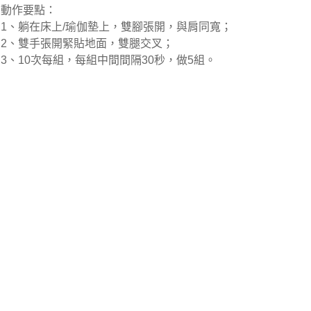
動作要點：
1、躺在床上/瑜伽墊上，雙腳張開，與肩同寬；
2、雙手張開緊貼地面，雙腿交叉；
3、10次每組，每組中間間隔30秒，做5組。