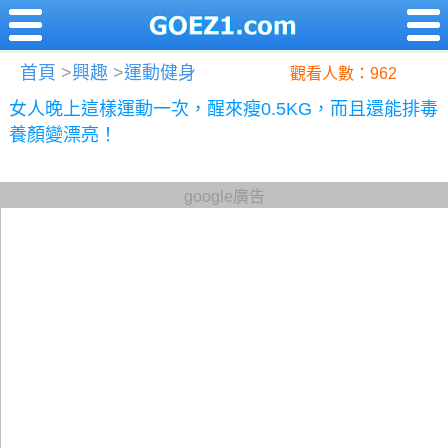
首頁
>
興趣
>
運動健身
觀看人數：962
女人晚上這樣運動一次，醒來瘦0.5KG，而且還能排毒
養顏變漂亮！
google廣告