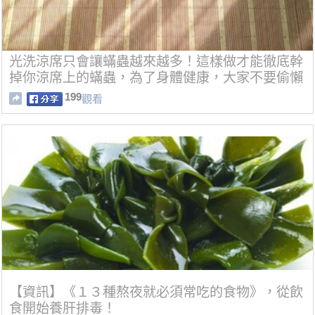
光洗涼席只會讓蟎蟲越來越多！這樣做才能徹底幹
掉你涼席上的蟎蟲，為了身體健康，大家不要偷懶
哦！
199
觀看
【資訊】《１３種熬夜就必須常吃的食物》，從飲
食開始養肝排毒！