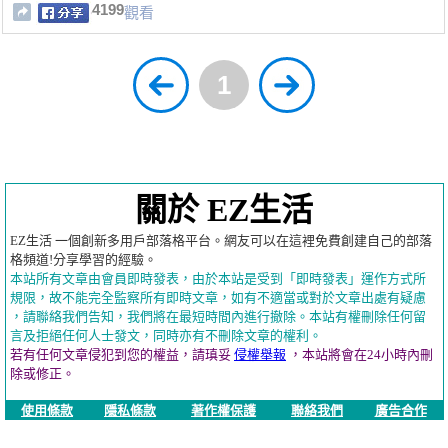
4199
觀看
1
關於 EZ生活
EZ生活 一個創新多用戶部落格平台。網友可以在這裡免費創建自己的部落
格頻道!分享學習的經驗。
本站所有文章由會員即時發表，由於本站是受到「即時發表」運作方式所
規限，故不能完全監察所有即時文章，如有不適當或對於文章出處有疑慮
，請聯絡我們告知，我們將在最短時間內進行撤除。本站有權刪除任何留
言及拒絕任何人士發文，同時亦有不刪除文章的權利。
若有任何文章侵犯到您的權益，請瑱妥
侵權舉報
，本站將會在24小時內刪
除或修正。
使用條款
隱私條款
著作權保護
聯絡我們
廣告合作