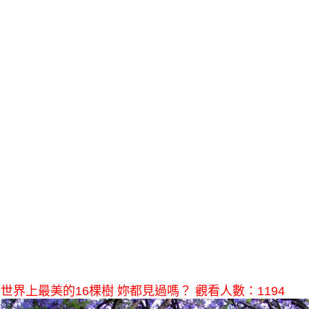
世界上最美的16棵樹 妳都見過嗎？ 觀看人數：1194