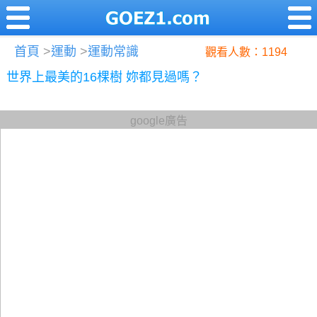
首頁
>
運動
>
運動常識
觀看人數：1194
世界上最美的16棵樹 妳都見過嗎？
google廣告