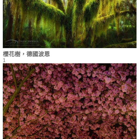
櫻花樹，德國波恩
1