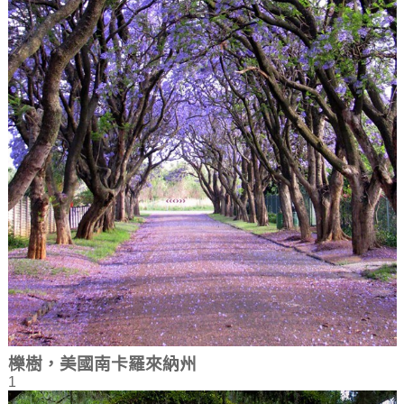
櫟樹，美國南卡羅來納州
1