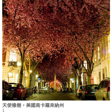
天使橡樹，美國南卡羅來納州
1