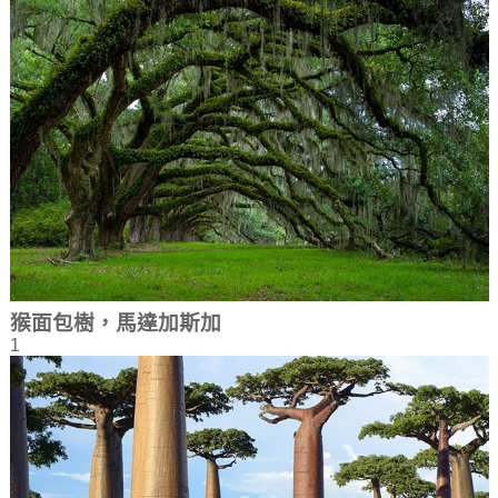
猴面包樹，馬達加斯加
1