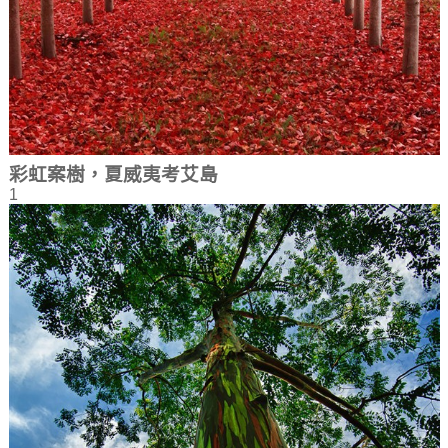
彩虹案樹，夏威夷考艾島
1