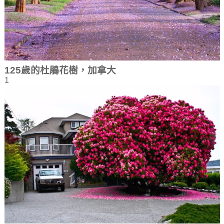
125歲的杜鵑花樹，加拿大
1