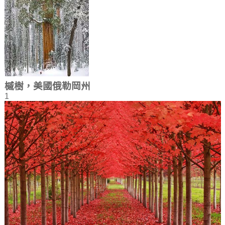
槭樹，美國俄勒岡州
1