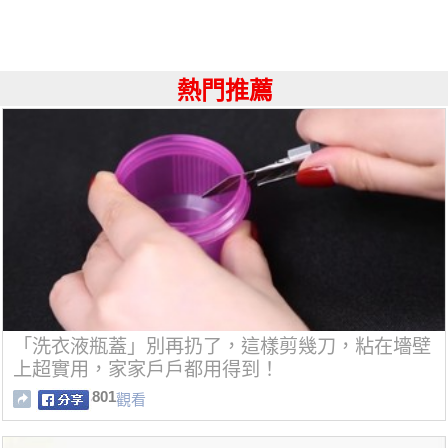
熱門推薦
「洗衣液瓶蓋」別再扔了，這樣剪幾刀，粘在墻壁
上超實用，家家戶戶都用得到！
801
觀看