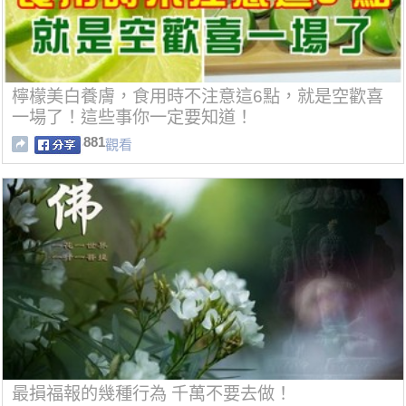
檸檬美白養膚，食用時不注意這6點，就是空歡喜
一場了！這些事你一定要知道！
881
觀看
最損福報的幾種行為 千萬不要去做！