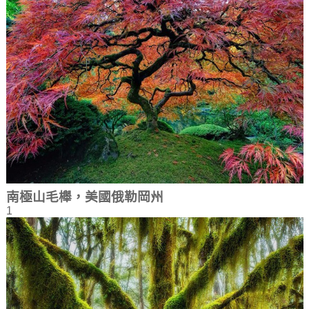
南極山毛櫸，美國俄勒岡州
1