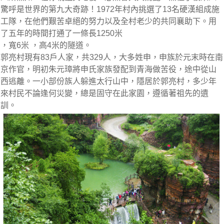
驚呼是世界的第九大奇跡！1972年村內挑選了13名硬漢組成施
工隊，在他們艱苦卓絕的努力以及全村老少的共同襄助下。用
了五年的時間打通了一條長1250米
，寬6米 ，高4米的隧道。
郭亮村現有83戶人家，共329人，大多姓申，申族於元末時在南
京作官，明初朱元璋將申氏家族發配到青海做苦役，途中從山
西逃離。一小部份族人躲進太行山中，隱居於郭亮村，多少年
來村民不論逢何災變，總是固守在此家園，遵循著祖先的遺
訓。