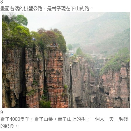
8
畫面右端的掛壁公路，是村子現在下山的路。
9
賣了4000隻羊，賣了山藥，賣了山上的樹，一個人一天一毛錢
的夥食。