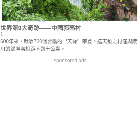
世界第9大奇跡——中國郭亮村
1
600年來，就靠720個台階的〝天梯〞攀登。這天塹之村僅與陵
川的錫崖溝相距不到十公裏。
sponsored ads