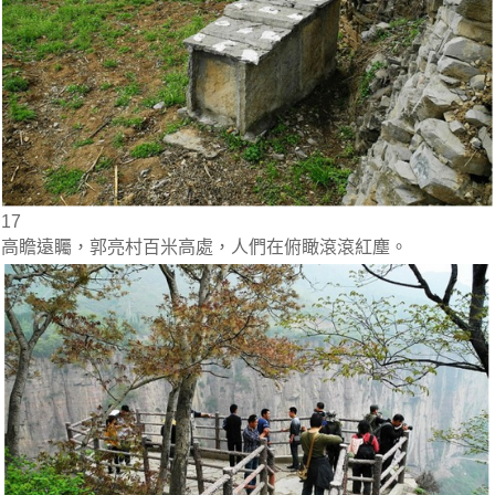
17
高瞻遠矚，郭亮村百米高處，人們在俯瞰滾滾紅塵。