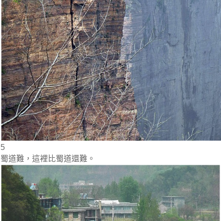
5
蜀道難，這裡比蜀道還難。