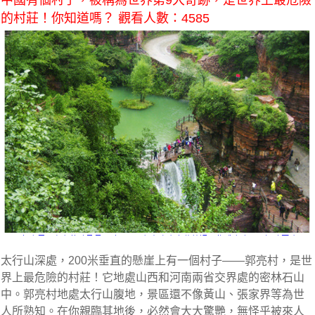
中國有個村子，被稱為世界第9大奇跡，是世界上最危險
的村莊！你知道嗎？ 觀看人數：4585
太行山深處，200米垂直的懸崖上有一個村子——郭亮村，是世
界上最危險的村莊！它地處山西和河南兩省交界處的密林石山
中。郭亮村地處太行山腹地，景區還不像黃山、張家界等為世
人所熟知。在你親臨其地後，必然會大大驚艷，無怪乎被來人