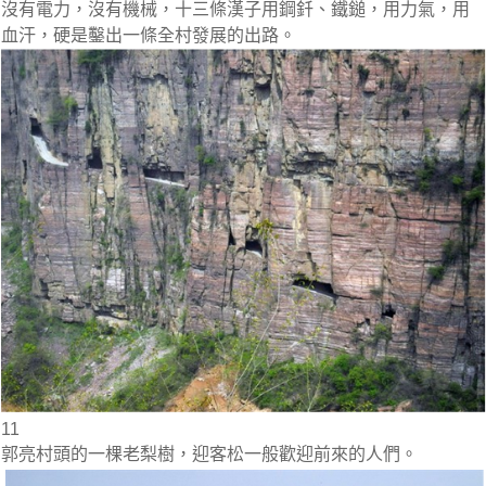
沒有電力，沒有機械，十三條漢子用鋼釺、鐵鎚，用力氣，用
血汗，硬是鑿出一條全村發展的出路。
11
郭亮村頭的一棵老梨樹，迎客松一般歡迎前來的人們。