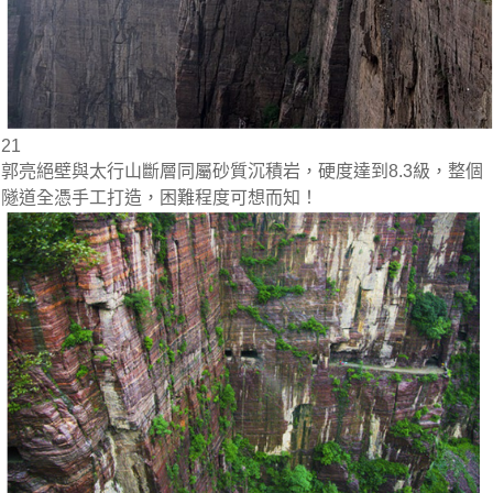
21
郭亮絕壁與太行山斷層同屬砂質沉積岩，硬度達到8.3級，整個
隧道全憑手工打造，困難程度可想而知！