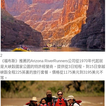
2
《福布斯》推薦的Arizona RiverRunners公司從1970年代起就
是大峽穀國家公園的特許經營商，提供從3日短程，到15日穿越
峽穀全程225英裏的旅行套餐，價格從1175美元到3195美元不
等。