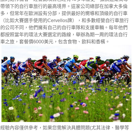
帶領下的自行車旅行的最高境界。這家公司總部在加拿大多倫
多，但常年在歐洲設有分部，提供最好的嚮導和頂級的自行車
（比如大賽選手使用的Cervellos牌），和多數經營自行車旅行
的公司不同，他們擁有自己的自行車隊和支援車輛。每年他們
都按照當年的環法大賽選定的路線，舉辦為期一周的環法自行
車之旅，套餐價6000美元，包含食物、飲料和香檳。
經驗內容僅供參考，如果您需解決具體問題(尤其法律、醫學等