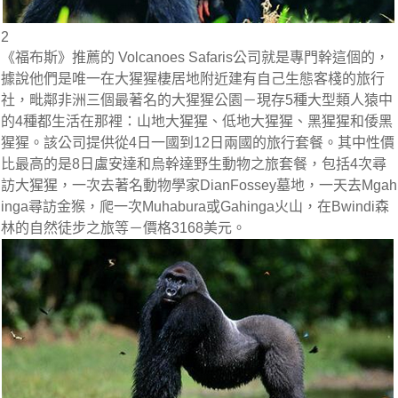
2
《福布斯》推薦的 Volcanoes Safaris公司就是專門幹這個的，
據說他們是唯一在大猩猩棲居地附近建有自己生態客棧的旅行
社，毗鄰非洲三個最著名的大猩猩公園－現存5種大型類人猿中
的4種都生活在那裡：山地大猩猩、低地大猩猩、黑猩猩和倭黑
猩猩。該公司提供從4日一國到12日兩國的旅行套餐。其中性價
比最高的是8日盧安達和烏幹達野生動物之旅套餐，包括4次尋
訪大猩猩，一次去著名動物學家DianFossey墓地，一天去Mgah
inga尋訪金猴，爬一次Muhabura或Gahinga火山，在Bwindi森
林的自然徒步之旅等－價格3168美元。