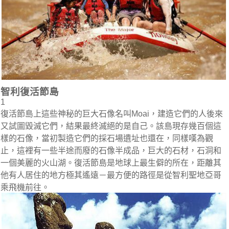
智利復活節島
1
復活節島上這些神秘的巨大石像名叫Moai，建造它們的人後來
又試圖毀滅它們，結果最終滅絕的是自己。該島現存幾百個這
樣的石像，當初製造它們的採石場遺址也還在，同樣嘆為觀
止，這裡有一些半途而廢的石像半成品，巨大的石材，石洞和
一個美麗的火山湖。復活節島是地球上最生僻的所在，距離其
他有人居住的地方極其遙遠－最方便的路徑是從智利聖地亞哥
乘飛機前往。