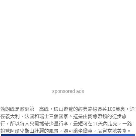
sponsored ads
勃朗峰是歐洲第一高峰，環山遊覽的經典路線長達100英裏，途
徑義大利、法國和瑞士三個國家。這是由嚮導帶領的徒步旅
行，所以每人只需攜帶少量行李，最短可在11天內走完，一路
飽覽阿爾卑斯山壯麗的風景，還可乘坐纜車，品嘗當地美食。