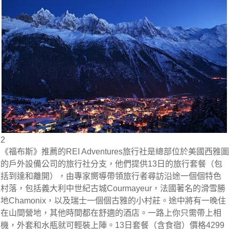
2
《福布斯》推薦的REI Adventures旅行社是總部位於美國西雅圖
的戶外設備公司的旅行社分支，他們提供13日的旅行套餐（包
括到達和離開），由專家嚮導帶領旅行者尋訪沿途一個個特色
村落，包括義大利中世紀古城Courmayeur，法國著名的滑雪勝
地Chamonix，以及瑞士一個個古雅的小村莊。途中將有一晚住
在山間營地，其他時間都在舒適的酒店。一路上你只需帶上相
機，外套和水瓶就可輕裝上陣。13日套餐（含食宿）價格4299