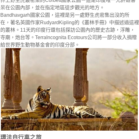
界上野生虎最密集的Corbett國家公園－這是印度唯一允許遊客
呆在公園內部，並在指定地區徒步觀光的地方。
Bandhavgarh國家公園，這裡是另一處野生虎密集出沒的所
在，著名英國作家RudyardKipling的《叢林手冊》中描述過這裡
的叢林。11天的印度行還包括探訪公園內的歷史古跡，浮雕，
寺廟，炮台等。TerraIncognita Ecotours公司將一部分收入捐贈
給世界野生動物基金會的印度分部。
環法自行車之旅