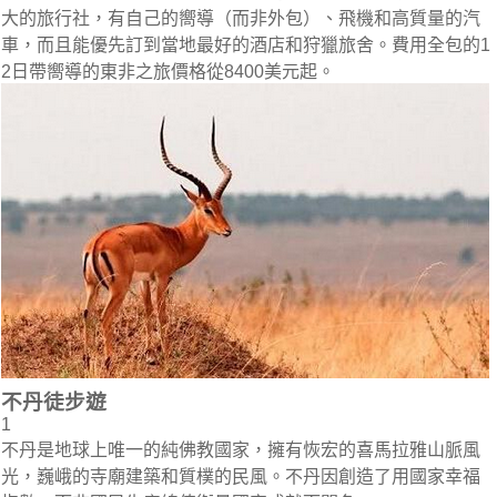
大的旅行社，有自己的嚮導（而非外包）、飛機和高質量的汽
車，而且能優先訂到當地最好的酒店和狩獵旅舍。費用全包的1
2日帶嚮導的東非之旅價格從8400美元起。
不丹徒步遊
1
不丹是地球上唯一的純佛教國家，擁有恢宏的喜馬拉雅山脈風
光，巍峨的寺廟建築和質樸的民風。不丹因創造了用國家幸福