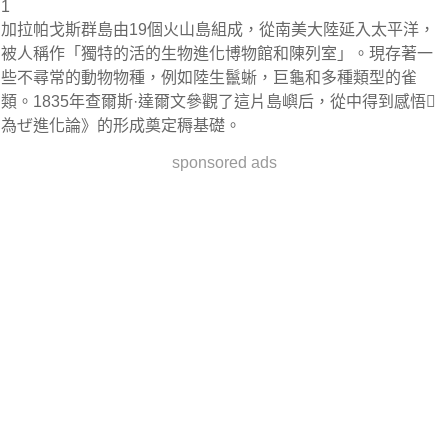
1
加拉帕戈斯群島由19個火山島組成，從南美大陸延入太平洋，
被人稱作「獨特的活的生物進化博物館和陳列室」。現存著一
些不尋常的動物物種，例如陸生鬣蜥，巨龜和多種類型的雀
類。1835年查爾斯·達爾文參觀了這片島嶼后，從中得到感悟﷦
為ぜ進化論》的形成奠定䅶基礎。
sponsored ads