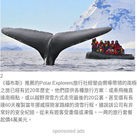
2
《福布斯》推薦的Polar Explorers旅行社經營由嚮導帶領的南極
之旅已經有近20年歷史，他們提供各種旅行方案：或乘飛機直
達南極點，或以越野滑雪方式走完最後的20公裏，甚至還有長
達60天複製當年挪威探險家路線的滑雪行程。據說該公司有非
常好的安全紀錄，從未有遊客受重傷或凍傷。一周的旅行套餐
起價4萬美元。
sponsored ads