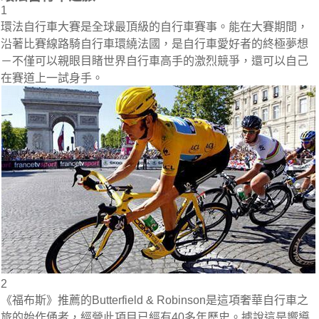
1
環法自行車大賽是全球最頂級的自行車賽事。能在大賽期間，
沿著比賽線路騎自行車環繞法國，是自行車愛好者的終極夢想
－不僅可以親眼目睹世界自行車高手的激烈競爭，還可以自己
在賽道上一試身手。
2
《福布斯》推薦的Butterfield & Robinson是這項奢華自行車之
旅的始作俑者，經營此項目已經有40多年歷史。據說這是嚮導