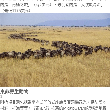
的是「南極之旅」（4萬美元），最便宜的是「大峽穀漂流」
（最低1175美元）。
東非野生動物
1
附帶項目還包括乘坐老式開放式座艙雙翼飛機觀光，探訪當地
村莊，打漁等等。《福布斯》推薦的MicatoSafaris號稱當地最