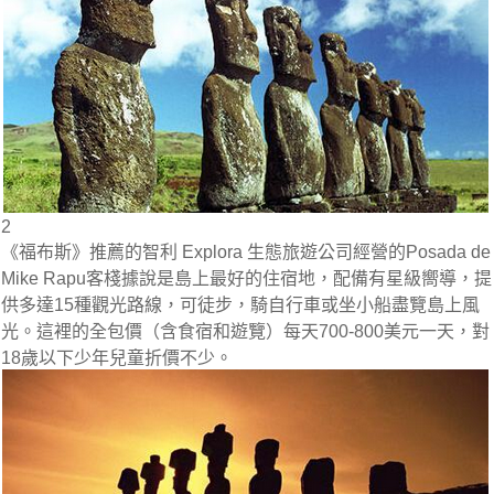
2
《福布斯》推薦的智利 Explora 生態旅遊公司經營的Posada de
Mike Rapu客棧據說是島上最好的住宿地，配備有星級嚮導，提
供多達15種觀光路線，可徒步，騎自行車或坐小船盡覽島上風
光。這裡的全包價（含食宿和遊覽）每天700-800美元一天，對
18歲以下少年兒童折價不少。