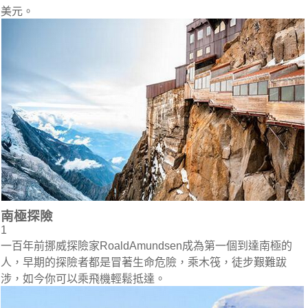
美元。
南極探險
1
一百年前挪威探險家RoaldAmundsen成為第一個到達南極的
人，早期的探險者都是冒著生命危險，乘木筏，徒步艱難跋
涉，如今你可以乘飛機輕鬆抵達。