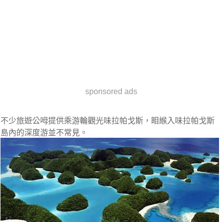
sponsored ads
不少旅遊公呣提供乘游輪觀光味拉帕戈斯，䀠緱入味拉帕戈斯
島內的深度游並不常見。