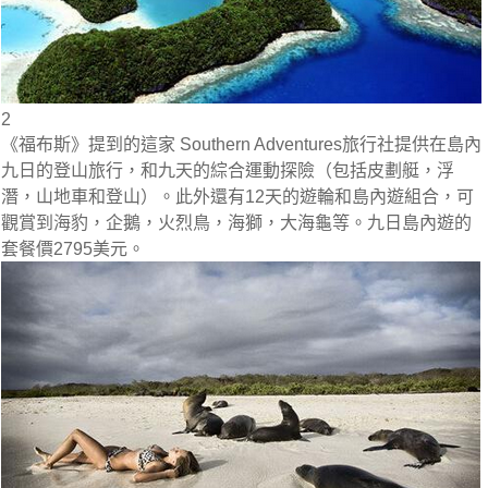
2
《福布斯》提到的這家 Southern Adventures旅行社提供在島內
九日的登山旅行，和九天的綜合運動探險（包括皮劃艇，浮
潛，山地車和登山）。此外還有12天的遊輪和島內遊組合，可
觀賞到海豹，企鵝，火烈鳥，海獅，大海龜等。九日島內遊的
套餐價2795美元。