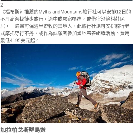
2
《福布斯》推薦的Myths andMountains旅行社可以安排12日的
不丹高海拔徒步旅行，途中或露宿帳篷，或借宿沿途村莊民
居，一路還可偶遇半遊牧的當地人。此旅行社還可安排騎行老
式摩托穿行不丹，或作為誌願者參加當地慈善組織活動。費用
最低4195美元起。
加拉帕戈斯群島遊