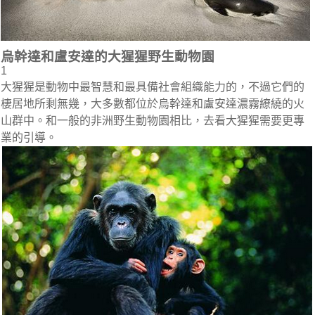
烏幹達和盧安達的大猩猩野生動物園
1
大猩猩是動物中最智慧和最具備社會組織能力的，不過它們的
棲居地所剩無幾，大多數都位於烏幹達和盧安達濃霧繚繞的火
山群中。和一般的非洲野生動物園相比，去看大猩猩需要更專
業的引導。