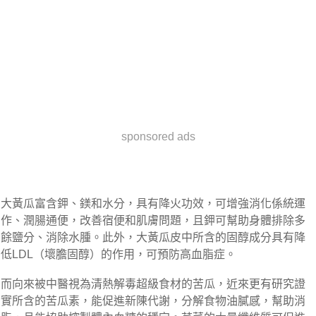
sponsored ads
大黃瓜富含鉀、鎂和水分，具有降火功效，可增強消化係統運
作、潤腸通便，改善宿便和肌膚問題，且鉀可幫助身體排除多
餘鹽分、消除水腫。此外，大黃瓜皮中所含的固醇成分具有降
低LDL（壞膽固醇）的作用，可預防高血脂症。
而向來被中醫視為清熱解毒超級食材的苦瓜，近來更有研究證
實所含的苦瓜素，能促進新陳代謝，分解食物油膩感，幫助消