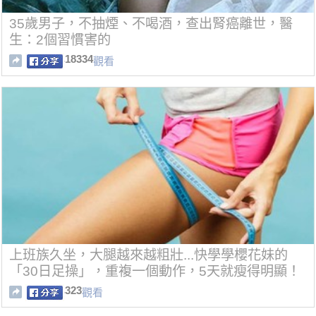
35歲男子，不抽煙、不喝酒，查出腎癌離世，醫
生：2個習慣害的
18334
觀看
上班族久坐，大腿越來越粗壯...快學學櫻花妹的
「30日足操」，重複一個動作，5天就瘦得明顯！
323
觀看