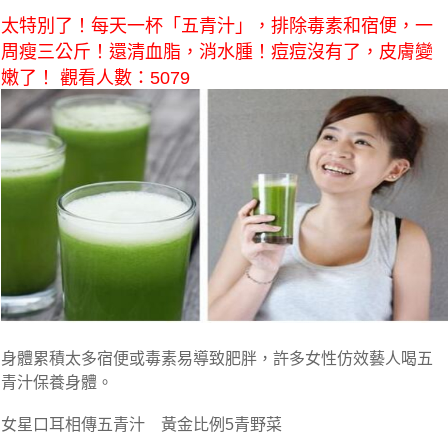
太特別了！每天一杯「五青汁」，排除毒素和宿便，一
周瘦三公斤！還清血脂，消水腫！痘痘沒有了，皮膚變
嫩了！ 觀看人數：5079
身體累積太多宿便或毒素易導致肥胖，許多女性仿效藝人喝五
青汁保養身體
。
女星口耳相傳五青汁 黃金比例5青野菜