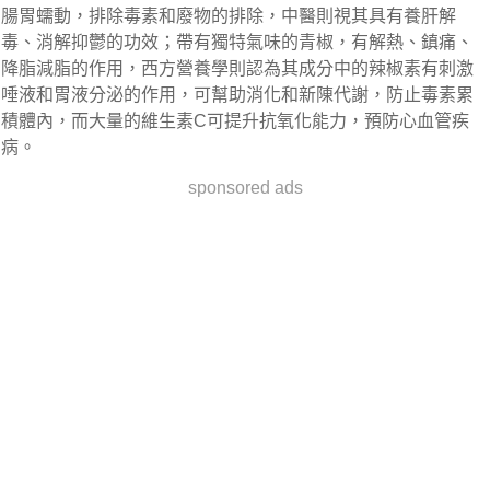
腸胃蠕動，排除毒素和廢物的排除，中醫則視其具有養肝解
毒、消解抑鬱的功效；帶有獨特氣味的青椒，有解熱、鎮痛、
降脂減脂的作用，西方營養學則認為其成分中的辣椒素有刺激
唾液和胃液分泌的作用，可幫助消化和新陳代謝，防止毒素累
積體內，而大量的維生素C可提升抗氧化能力，預防心血管疾
病。
sponsored ads