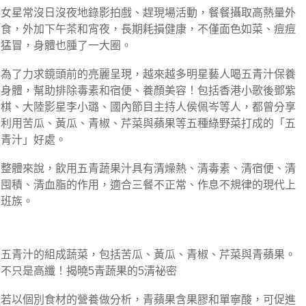
女星常沒日沒夜地錄影拍戲、趕現場活動，餐餐攝取高熱量外
食，外加下午茶和宵夜，長期耗損健康，不僅面色如菜、痘痘
猛冒，身體也腫了一大圈。
為了力求鏡頭前的亮麗呈現，越來越多明星藝人喝五青汁保養
身體，幫助排除毒素和宿便、養顏美容！包括香港小歌後鄧紫
棋、大陸影星李小璐、國內節目主持人侯佩岑等人，都曾分享
利用苦瓜、黃瓜、青椒、芹菜與蘋果等五種綠野菜打成的「五
青汁」好處。
整體來說，飲用五青蔬果汁具有清燥熱、清毒素、清宿便、清
囤積、清血脂的作用，適合三餐不正常、作息不規律的現代上
班族。
五青汁的組成蔬菜，包括
苦瓜、黃瓜、青椒、芹菜與青蘋果。
不只是高纖！揭曉5青蔬果的5清祕密
若以個別食材的營養做分析，青蘋果含果膠和單寧酸，可促進