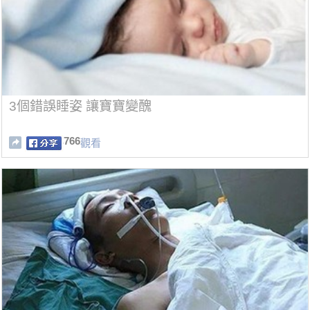
3個錯誤睡姿 讓寶寶變醜
766
觀看