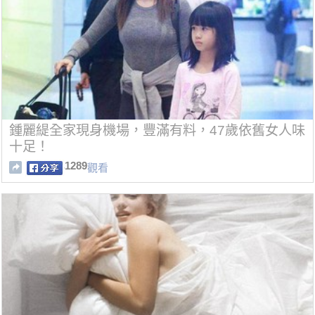
鍾麗緹全家現身機場，豐滿有料，47歲依舊女人味
十足！
1289
觀看