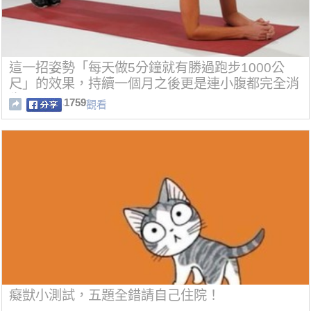
這一招姿勢「每天做5分鐘就有勝過跑步1000公
尺」的效果，持續一個月之後更是連小腹都完全消
失了！
1759
觀看
癡獃小測試，五題全錯請自己住院！