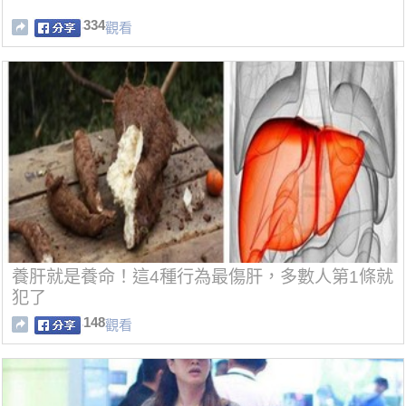
334
觀看
養肝就是養命！這4種行為最傷肝，多數人第1條就
犯了
148
觀看