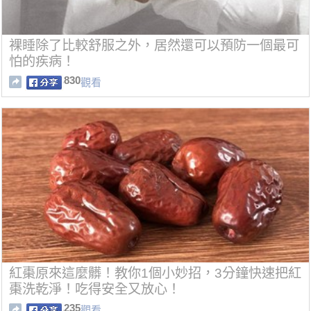
裸睡除了比較舒服之外，居然還可以預防一個最可
怕的疾病！
830
觀看
紅棗原來這麼髒！教你1個小妙招，3分鐘快速把紅
棗洗乾淨！吃得安全又放心！
235
觀看