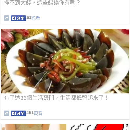
掙不到大錢，這些錯誤你有嗎？
61
觀看
有了這36個生活竅門，生活都機智起來了！
161
觀看