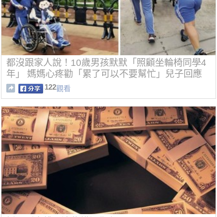
都沒跟家人說！10歲男孩默默「照顧坐輪椅同學4
年」 媽媽心疼勸「累了可以不要幫忙」兒子回應
哭了
122
觀看