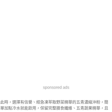
sponsored ads
此時，選擇有信譽、經急凍萃取野菜精華的五青濃縮沖粉，簡
單加點冷水就能飲用，保留完整膳食纖維、五青蔬果精華，且