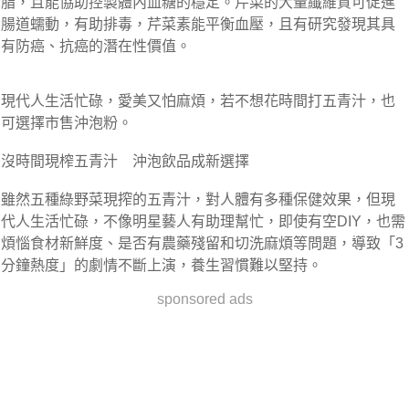
脂，且能協助控製體內血糖的穩定。芹菜的大量纖維質可促進
腸道蠕動，有助排毒，芹菜素能平衡血壓，且有研究發現其具
有防癌、抗癌的潛在性價值。
現代人生活忙碌，愛美又怕麻煩，若不想花時間打五青汁，也
可選擇市售沖泡粉。
沒時間現榨五青汁 沖泡飲品成新選擇
雖然五種綠野菜現搾的五青汁，對人體有多種保健效果，但現
代人生活忙碌，不像明星藝人有助理幫忙，即使有空DIY，也需
煩惱食材新鮮度、是否有農藥殘留和切洗麻煩等問題，導致「3
分鐘熱度」的劇情不斷上演，養生習慣難以堅持。
sponsored ads