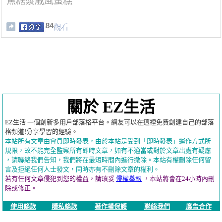
焦糖漿戚風蛋糕
84
觀看
關於 EZ生活
EZ生活 一個創新多用戶部落格平台。網友可以在這裡免費創建自己的部落
格頻道!分享學習的經驗。
本站所有文章由會員即時發表，由於本站是受到「即時發表」運作方式所
規限，故不能完全監察所有即時文章，如有不適當或對於文章出處有疑慮
，請聯絡我們告知，我們將在最短時間內進行撤除。本站有權刪除任何留
言及拒絕任何人士發文，同時亦有不刪除文章的權利。
若有任何文章侵犯到您的權益，請瑱妥
侵權舉報
，本站將會在24小時內刪
除或修正。
使用條款
隱私條款
著作權保護
聯絡我們
廣告合作