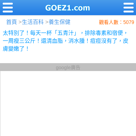
首頁
>
生活百科
>
養生保健
觀看人數：5079
太特別了！每天一杯「五青汁」，排除毒素和宿便，
一周瘦三公斤！還清血脂，消水腫！痘痘沒有了，皮
膚變嫩了！
google廣告