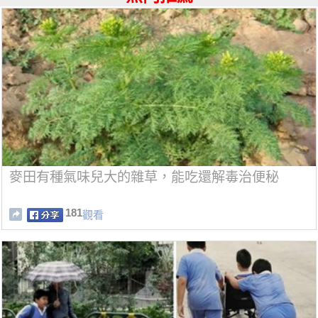
麥田有種氣味兒大的雜草，能吃還解毒治便秘
181
觀看