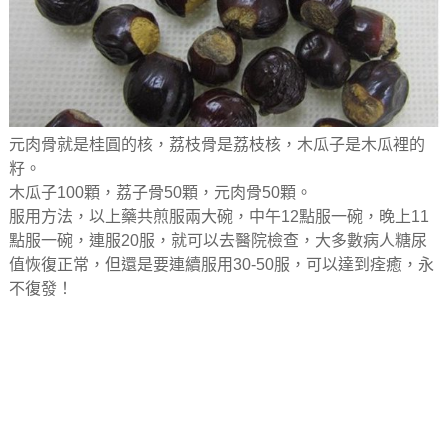
元肉骨就是桂圓的核，荔枝骨是荔枝核，木瓜子是木瓜裡的
籽。
木瓜子100顆，荔子骨50顆，元肉骨50顆。
服用方法，以上藥共煎服兩大碗，中午12點服一碗，晚上11
點服一碗，連服20服，就可以去醫院檢查，大多數病人糖尿
值恢復正常，但還是要連續服用30-50服，可以達到痊癒，永
不復發！