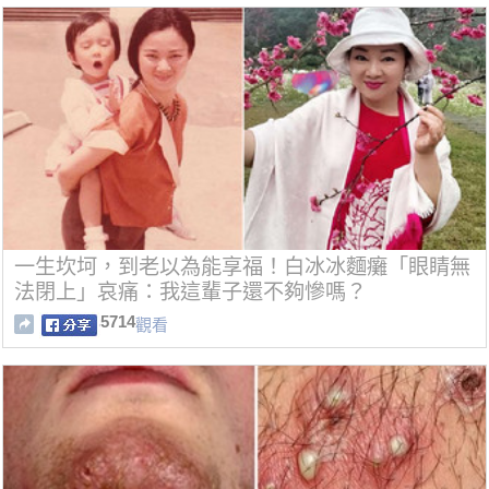
一生坎坷，到老以為能享福！白冰冰麵癱「眼睛無
法閉上」哀痛：我這輩子還不夠慘嗎？
5714
觀看