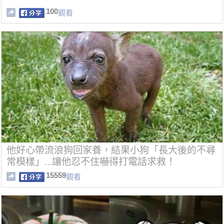
100
觀看
他好心帶流浪狗回家養，結果小狗「長大後的不尋
常模樣」...讓他忍不住嚇得打電話求救！
15559
觀看