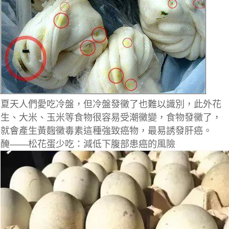
夏天人們愛吃冷盤，但冷盤發黴了也難以識別，此外花
生、大米、玉米等食物很容易受潮黴變，食物發黴了，
就會產生黃麴黴毒素這種強致癌物，最易誘發肝癌。
醃——松花蛋少吃：減低下腹部患癌的風險