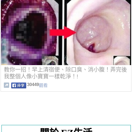
教你一招！早上清宿便、除口臭、消小腹！弄完後
我整個人像小寶寶一樣乾淨！!
30449
觀看