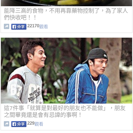
能降三高的食物，不用再靠藥物控制了，為了家人
們快收吧！！
22170
觀看
這7件事「就算是對最好的朋友也不能做」，朋友
之間畢竟還是會有忌諱的事啊！
229
觀看