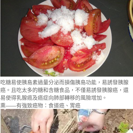
吃糖易使胰島素過量分泌而損傷胰島功能，易誘發胰腺
癌。且吃太多的糖和含糖食品，不僅易誘發胰腺癌，還
易使得乳腺癌及癌症向肺部轉移的風險增加。
熏——有強致癌物：食道癌、胃癌