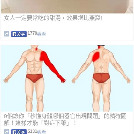
女人一定要常吃的甜湯，效果堪比燕窩!
1779
觀看
9個讓你「秒懂身體哪個器官出現問題」的精確圖
解！這樣才能「對症下藥」！
5131
觀看