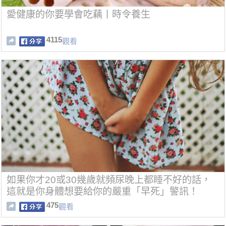
愛健康的你要學會吃藕丨時令養生
4115
觀看
如果你才20或30幾歲就頻尿晚上都睡不好的話，
這就是你身體想要給你的嚴重「早死」警訊！
475
觀看