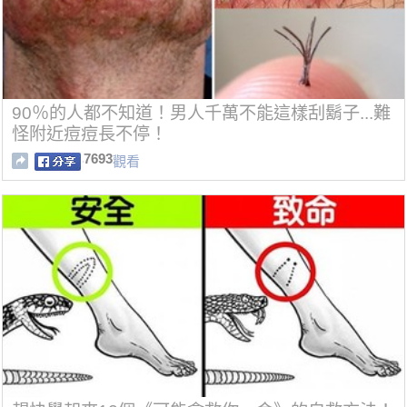
90％的人都不知道！男人千萬不能這樣刮鬍子...難
怪附近痘痘長不停！
7693
觀看