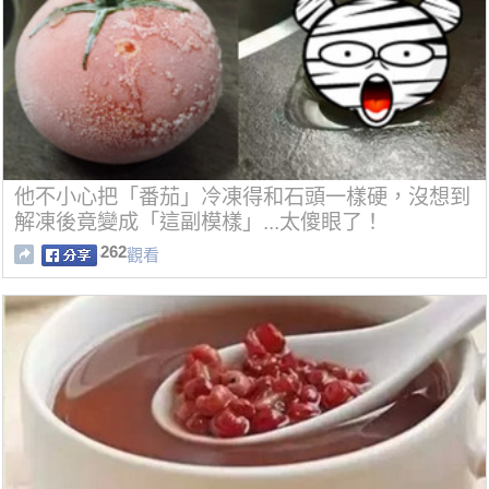
他不小心把「番茄」冷凍得和石頭一樣硬，沒想到
解凍後竟變成「這副模樣」...太傻眼了！
262
觀看