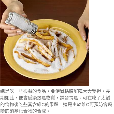
總是吃一些很鹹的食品，會使胃粘膜屏障大大受損，長
期如此，便會感染致癌物質，誘發胃癌。可在吃了太鹹
的食物後吃些富含維C的果蔬，這是由於維C可預防會癌
變的硝基化合物的合成。