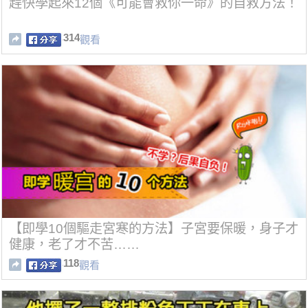
趕快學起來12個《可能會救你一命》的自救方法！
314
觀看
【即學10個驅走宮寒的方法】子宮要保暖，身子才
健康，老了才不苦……
118
觀看