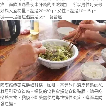
癌。而飲酒過量使患肝癌的風險增加。所以男性每天最
好攝入酒精量不超過20~30g，女性不超過10~15g。
燙——是癌症溫度是65°：食管癌
國際癌症研究機構聲稱，咖啡、茶等飲料溫度超過65℃
就易引發食管癌。過燙的食物會損傷食道黏膜，總是吃
過熱食物，黏膜不斷受傷便易導致慢性炎症，進而易誘
發癌變。