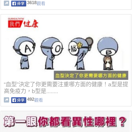
及了...
3618
觀看
“血型”決定了你更需要注重哪方面的健康！a型是提
高免疫力，b型是........
492
觀看