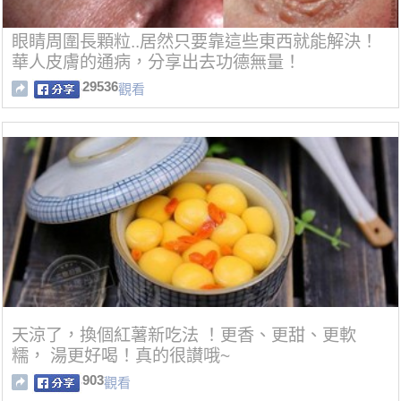
眼睛周圍長顆粒..居然只要靠這些東西就能解決！
華人皮膚的通病，分享出去功德無量！
29536
觀看
天涼了，換個紅薯新吃法 ！更香、更甜、更軟
糯， 湯更好喝！真的很讃哦~
903
觀看