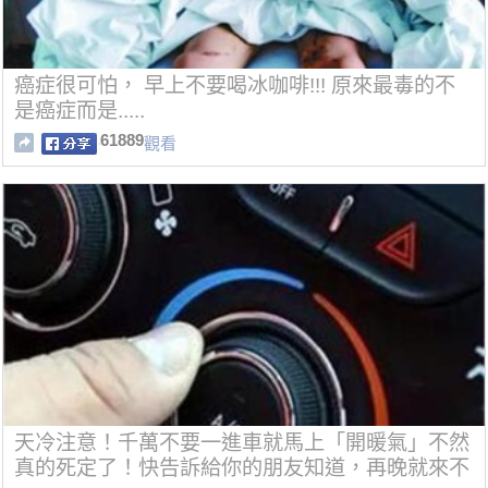
癌症很可怕， 早上不要喝冰咖啡!!! 原來最毒的不
是癌症而是.....
61889
觀看
天冷注意！千萬不要一進車就馬上「開暖氣」不然
真的死定了！快告訴給你的朋友知道，再晚就來不