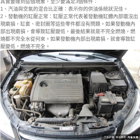
其實要達到這個現象，至少要滿足3個條件：
1、汽油與空氣的混合比正確：表示你的供油係統狀況佳。
2、發動機的缸壓正常：缸壓正常代表著發動機缸體內部還沒出
現磨損，缸套、密封圈等這些零件都沒有問題。如果發動機內
部出現磨損，會導致缸壓變低，最後結果就是不完全燃燒，燃
燒都不完全水從何來。如果發動機內部出現磨損，就會導致缸
壓變低，燃燒不完全。