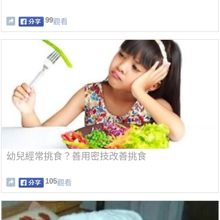
99
觀看
幼兒經常挑食？善用密技改善挑食
105
觀看