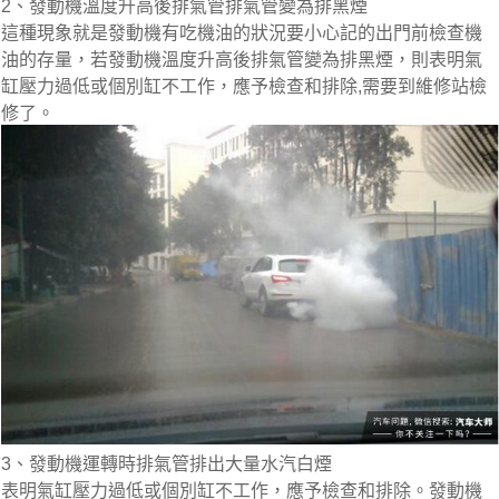
2、發動機溫度升高後排氣管排氣管變為排黑煙
這種現象就是發動機有吃機油的狀況要小心記的出門前檢查機
油的存量，若發動機溫度升高後排氣管變為排黑煙，則表明氣
缸壓力過低或個別缸不工作，應予檢查和排除,需要到維修站檢
修了。
3、發動機運轉時排氣管排出大量水汽白煙
表明氣缸壓力過低或個別缸不工作，應予檢查和排除。發動機