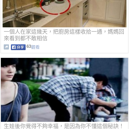
一個人在家這幾天，把廚房這樣收拾一通，媽媽回
來看到都不敢相信
63
觀看
生娃後你覺得不夠幸福，是因為你不懂這個秘訣！