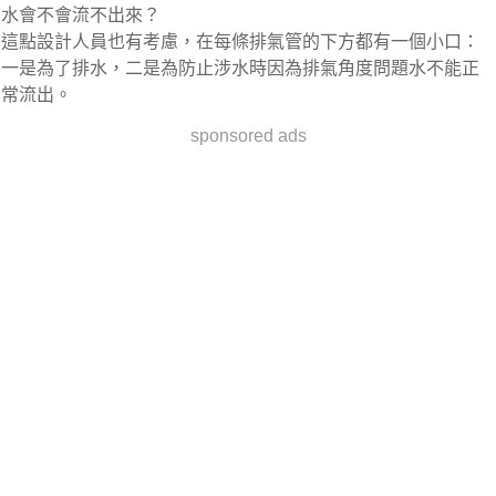
水會不會流不出來？
這點設計人員也有考慮，在每條排氣管的下方都有一個小口：
一是為了排水，二是為防止涉水時因為排氣角度問題水不能正
常流出。
sponsored ads