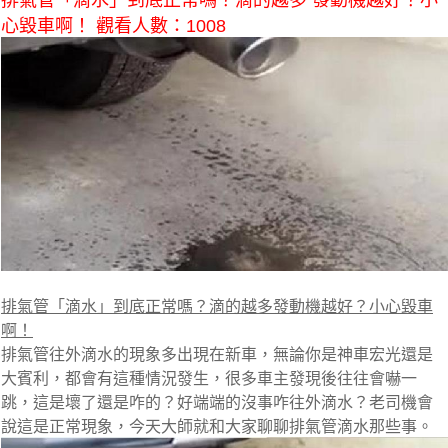
排氣管「滴水」到底正常嗎？滴的越多 發動機越好？小
心毀車啊！ 觀看人數：1008
排氣管「滴水」到底正常嗎？滴的越多發動機越好？小心毀車
啊！
排氣管往外滴水的現象多出現在新車，無論你是神車宏光還是
大賓利，都會有這種情況發生，很多車主發現後往往會嚇一
跳，這是壞了還是咋的？好端端的沒事咋往外滴水？老司機會
說這是正常現象，今天大師就和大家聊聊排氣管滴水那些事。