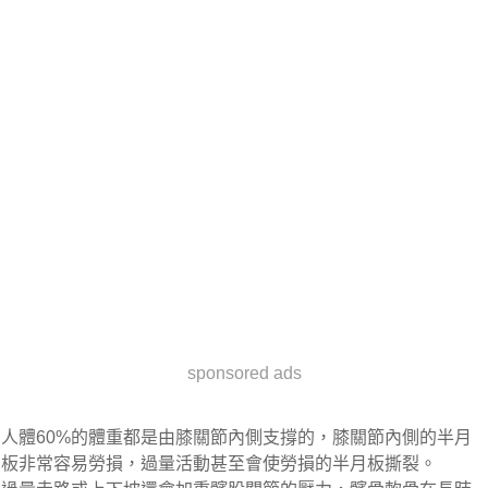
sponsored ads
人體60%的體重都是由膝關節內側支撐的，膝關節內側的半月
板非常容易勞損，過量活動甚至會使勞損的半月板撕裂。