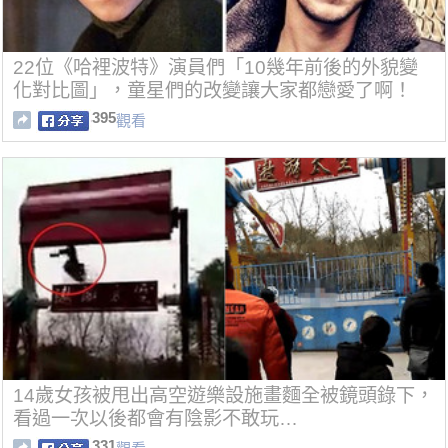
22位《哈裡波特》演員們「10幾年前後的外貌變
化對比圖」，童星們的改變讓大家都戀愛了啊！
395
觀看
14歲女孩被甩出高空遊樂設施畫麵全被鏡頭錄下，
看過一次以後都會有陰影不敢玩…
331