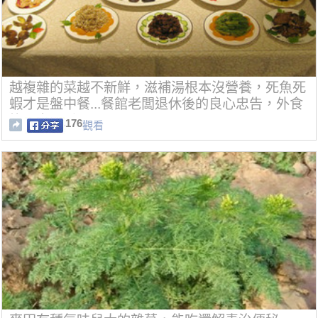
越複雜的菜越不新鮮，滋補湯根本沒營養，死魚死
蝦才是盤中餐...餐館老闆退休後的良心忠告，外食
族一定要看！！
176
觀看