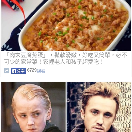
「肉末豆腐蒸蛋」，鬆軟滑嫩，好吃又簡單，必不
可少的家常菜！家裡老人和孩子超愛吃！
6729
觀看