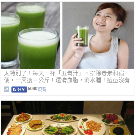
太特別了！每天一杯「五青汁」，排除毒素和宿
便，一周瘦三公斤！還清血脂，消水腫！痘痘沒有
了，皮膚變嫩了！
5080
觀看