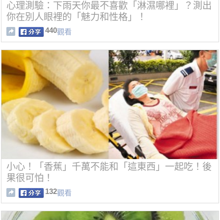
心理測驗：下雨天你最不喜歡「淋濕哪裡」？測出
你在別人眼裡的「魅力和性格」！
440
觀看
小心！「香蕉」千萬不能和「這東西」一起吃！後
果很可怕！
132
觀看