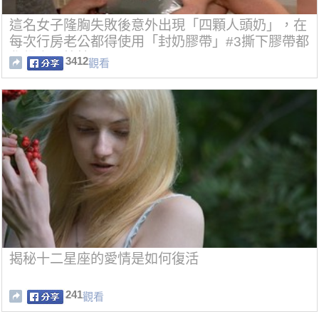
這名女子隆胸失敗後意外出現「四顆人頭奶」，在
每次行房老公都得使用「封奶膠帶」#3撕下膠帶都
覺得乳頭快掉了？！
3412
觀看
揭秘十二星座的愛情是如何復活
241
觀看