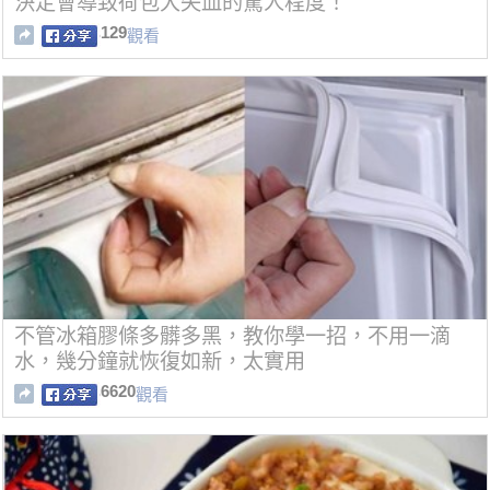
決定會導致荷包大失血的驚人程度！
129
觀看
不管冰箱膠條多髒多黑，教你學一招，不用一滴
水，幾分鐘就恢復如新，太實用
6620
觀看