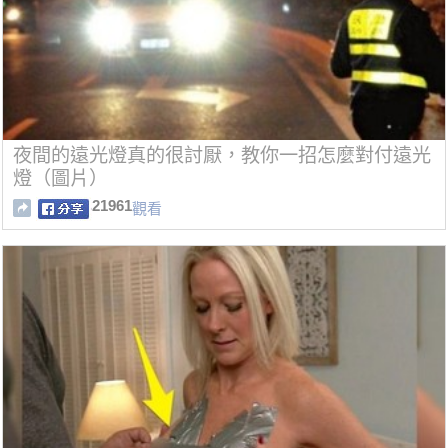
夜間的遠光燈真的很討厭，教你一招怎麼對付遠光
燈（圖片）
21961
觀看