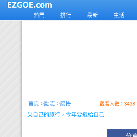
熱門
排行
最新
生活
首頁
>
勵志
>
感悟
觀看人數：3438
欠自己的旅行，今年要還給自己