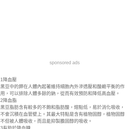
sponsored ads
1
降血壓
黑豆中的鉀在人體內起著維持細胞內外滲透壓和酸鹼平衡的作
用，可以排除人體多餘的鈉，從而有效預防和降低高血壓。
2
降血脂
黑豆脂肪含有較多的不飽和脂肪酸，熔點低，易於消化吸收，
不會沉積在血管壁上。其最大特點是含有植物固醇，植物固醇
不但被人體吸收，而且能抑製膽固醇的吸收。
3
有助於降血糖