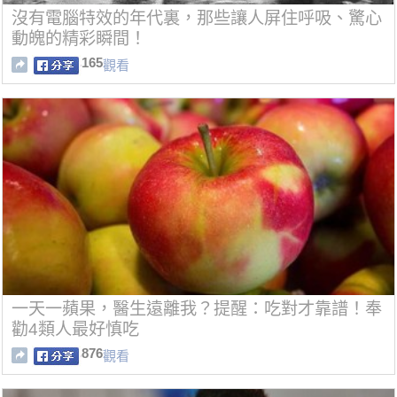
沒有電腦特效的年代裏，那些讓人屏住呼吸、驚心
動魄的精彩瞬間！
165
觀看
一天一蘋果，醫生遠離我？提醒：吃對才靠譜！奉
勸4類人最好慎吃
876
觀看