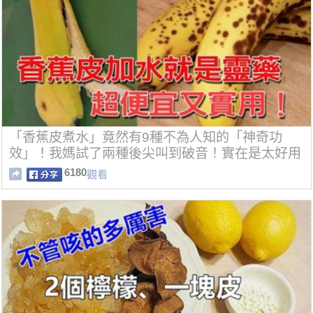
「香蕉皮煮水」竟然有9種不為人知的「神奇功
效」！我媽試了兩種後尖叫到破音！實在是太好用
了！
6180
觀看