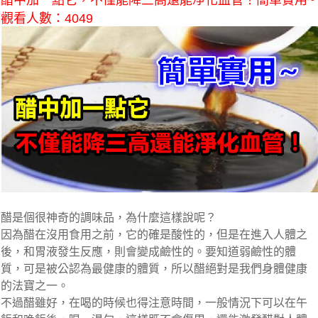
醋中加一點它，不僅能降三高還能凈化血管！簡單實用~
觀看人數：4049
醋是個很神奇的調味品，為什麼這樣說呢？
因為醋在沒用食用之前，它的確是酸性的，但是在進入人體之
後，和胃液發生反應，則會變成鹼性的。要知道弱鹼性的體
質，可是被公認為最健康的體質，所以醋絕對是我們身體健康
的法寶之一。
不過醋雖好，在喝的時候也得注意時間，一般情況下可以在午