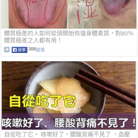
體質極差的人如何從頭開始恢復身體素質，對80％
體質極差之人都有用！
308
觀看
自從吃了它， 咳嗽好了，腰酸背痛不見了 ，血壓