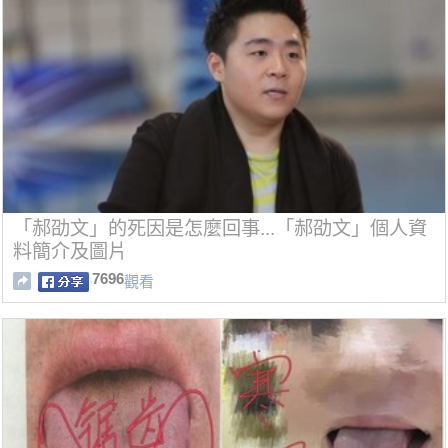
「郝劭文」的死因是怎麼回事...「郝劭文」個人資
料簡介及圖片
7696
觀看