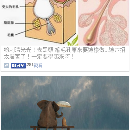
粉刺清光光！去黑頭 縮毛孔原來要這樣做...這六招
太厲害了！一定要學起來阿！
281
觀看