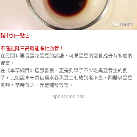
醋中加一點它
不僅能降三高還能凈化血管！
在民間有要長壽吃黑豆的諺語，可見黑豆的營養成分有多麼的
豐富。
在《本草綱目》這部書裏，更是列舉了不少吃黑豆養生的例
子，比如說李守愚每晨水吞黑豆二七枚到老不衰，陶華以黑豆
煮鹽，常時食之，元能補腎等等。
sponsored ads