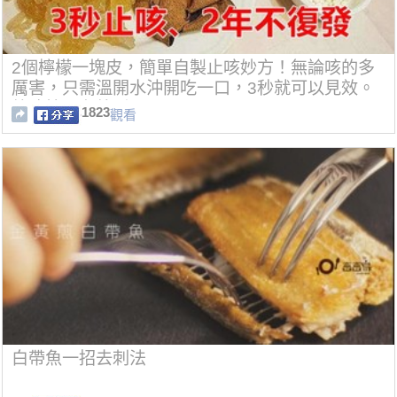
2個檸檬一塊皮，簡單自製止咳妙方！無論咳的多
厲害，只需溫開水沖開吃一口，3秒就可以見效。
放冰箱可存放1個月。
1823
觀看
白帶魚一招去刺法