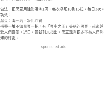
做法：
把黑豆用陳醋浸泡1周，每次嚼服10到15粒，每日3次。
功效：
黑豆：降三高、凈化血管
補藥一堆不如黑豆一把。有「豆中之王」美稱的黑豆，越來越
受人們喜愛。近日，最新刊文指出，黑豆還有很多不為人們熟
知的好處。
sponsored ads