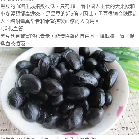
黑豆的血糖生成指數很低，只有18，而中國人主食的大米飯和
小麥饅頭卻高達88，是黑豆的近5倍。因此，黑豆很適合糖尿病
人、糖耐量異常者和希望控製血糖的人食用。
4
凈化血管
黑豆含有豐富的花青素，能清除體內自由基，降低膽固醇，促
進血液循環。