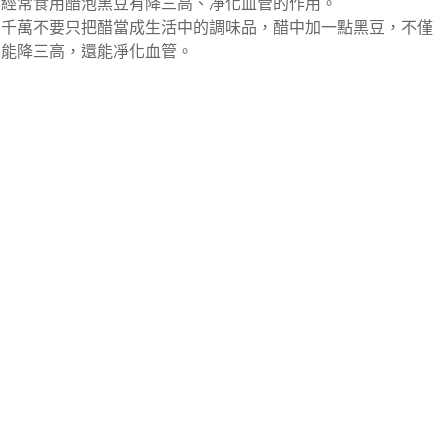
經常食用醋泡黑豆有降三高、凈化血管的作用。
千萬不要只把醋當成生活中的調味品，醋中加一點黑豆，不僅
能降三高，還能凈化血管。