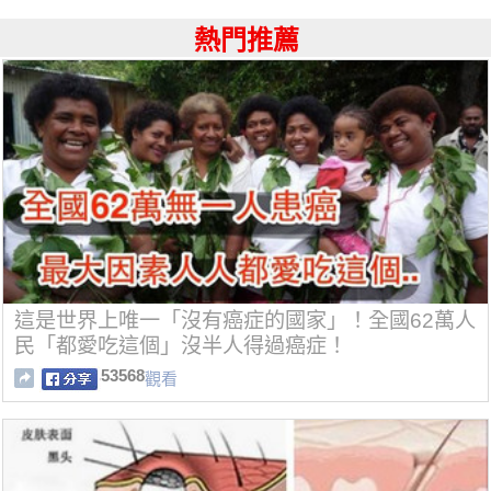
熱門推薦
這是世界上唯一「沒有癌症的國家」！全國62萬人
民「都愛吃這個」沒半人得過癌症！
53568
觀看