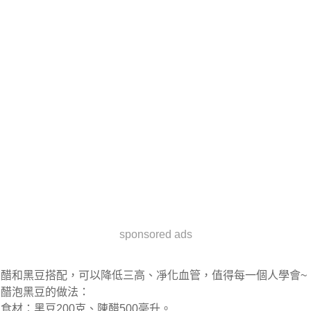
sponsored ads
醋和黑豆搭配，可以降低三高、凈化血管，值得每一個人學會~
醋泡黑豆的做法：
食材：
黑豆200克、陳醋500毫升。