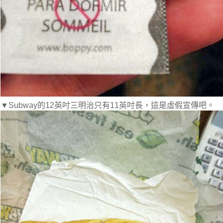
▼Subway的12英吋三明治只有11英吋長，這是虛假宣傳吧。