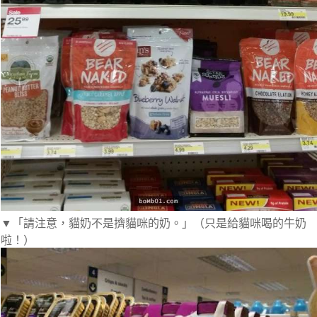
▼「請注意，貓奶不是擠貓咪的奶。」（只是給貓咪喝的牛奶
啦！）