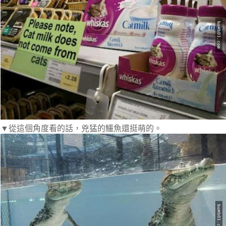
▼從這個角度看的話，兇猛的鱷魚還挺萌的。