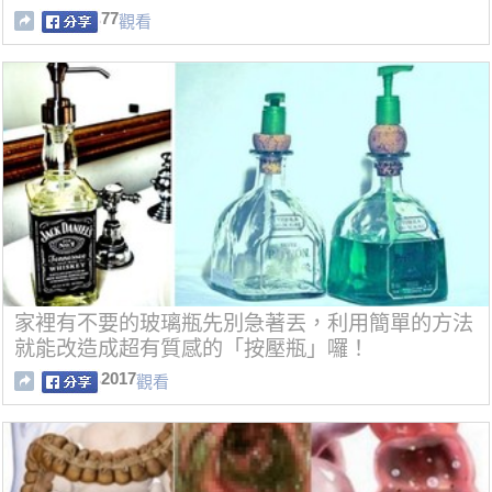
77
觀看
家裡有不要的玻璃瓶先別急著丟，利用簡單的方法
就能改造成超有質感的「按壓瓶」囉！
2017
觀看