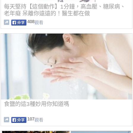
每天堅持【這個動作】1分鐘，高血壓、糖尿病、
老年癡 呆離你遠遠的！醫生都在做
408
觀看
食鹽的這3種妙用你知道嗎
107
觀看