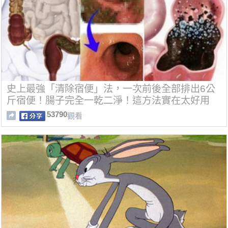
史上最強「清除宿便」法，一次前後全部排出6公
斤宿便！腸子完全一乾二淨！這方法實在太好用
了！
53790
觀看