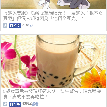
《龜兔賽跑》隱藏版結局曝光！「烏龜兔子根本沒
賽跑」但沒人知道因為「他們全死光」。
718
觀看
5歲女童竟被發現肝癌末期！醫生警告：這九種零
食，真的不要再吃拉！
43912
觀看