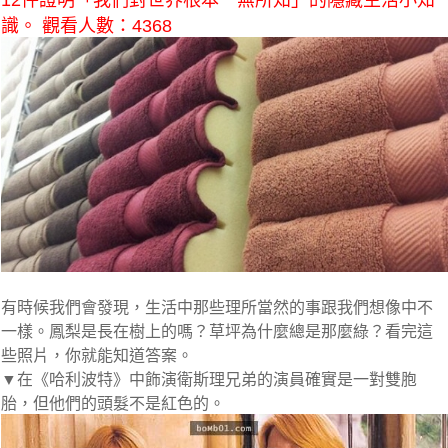
12件證明「我們對世界根本一無所知」的隱藏生活小知
識。 觀看人數：4368
有時候我們會發現，生活中那些理所當然的事跟我們想像中不
一樣。鳳梨是長在樹上的嗎？草坪為什麼總是那麼綠？看完這
些照片，你就能知道答案。
▼在《哈利波特》中飾演衛斯理兄弟的演員確實是一對雙胞
胎，但他們的頭髮不是紅色的。