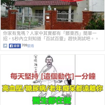
你家有鬼嗎？人家中其實都有「髒東西」簡單一
招，5秒內立刻知道「百試百靈」趕快測試吧。。
(內附視頻)
709
觀看