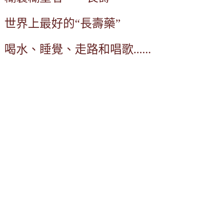
世界上最好的“長壽藥”
喝水、睡覺、走路和唱歌......