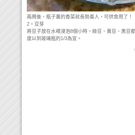
兩周後，瓶子裏的香菜就長勢喜人，可供食用了！
2。豆芽
將豆子放在水裡浸泡8個小時，綠豆、黃豆、黑豆
度以到玻璃瓶的1/3為宜。