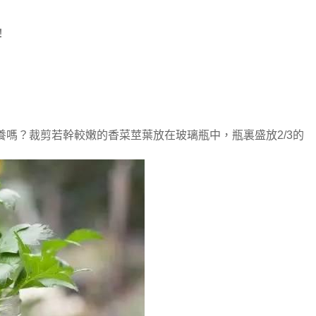
！
嗎？裁剪若幹較嫩的香菜莖葉放在玻璃瓶中，瓶裏盛放2/3的