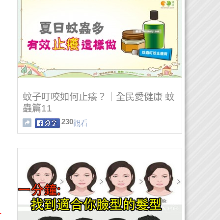
蚊子叮咬如何止癢？｜全民愛健康 蚊
蟲篇11
230
觀看
一