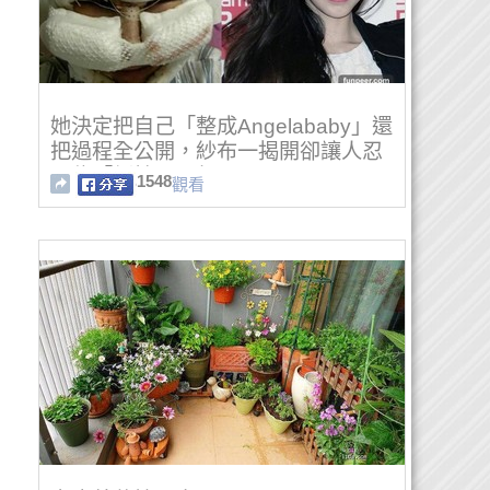
她決定把自己「整成Angelababy」還
把過程全公開，紗布一揭開卻讓人忍
不住「倒抽一口氣」
1548
觀看