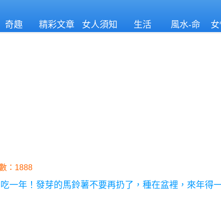
奇趣
精彩文章
女人須知
生活
風水-命
女
理
數：1888
夠吃一年！發芽的馬鈴薯不要再扔了，種在盆裡，來年得