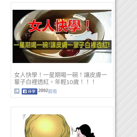
女人快學！一星期喝一碗！讓皮膚一
輩子白裡透紅，年輕10歲！！！
2892
觀看