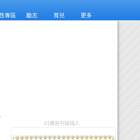
性專區
勵志
育兒
更多
一
01廣告刊版插入