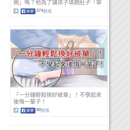
親」嗎？他為了讓孩子填飽肚子「寧
願挨餓」，沒想到如今他竟…
274
觀看
「一分鐘輕鬆換好被單」！不學起來
後悔一輩子！
90
觀看