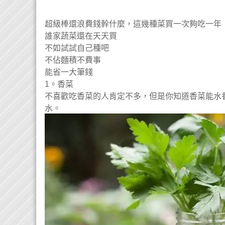
超級棒還浪費錢幹什麼，這幾種菜買一次夠吃一年
誰家蔬菜還在天天買
不如試試自己種吧
不佔麵積不費事
能省一大筆錢
1。香菜
不喜歡吃香菜的人肯定不多，但是你知道香菜能水養
水。