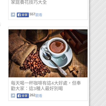
家庭養花技巧大全
557
觀看
高
每天喝一杯咖啡有這4大好處，但奉
勸大家：這3種人最好別喝
262
觀看