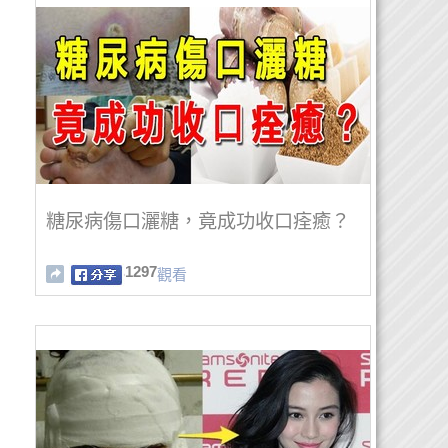
糖尿病傷口灑糖，竟成功收口痊癒？
1297
觀看