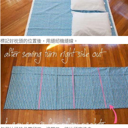
標記好枕頭的位置後，用縫紉機縫線。