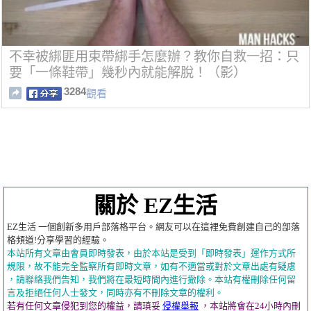
不幸被綁匪用束帶綁手怎麼辦？教你自救一招：只
要「一條鞋帶」幾秒內就能解脫！（影）
3284
觀看
關於 EZ生活
EZ生活 一個創新多用戶部落格平台。網友可以在這裡免費創建自己的部落
格頻道!分享學習的經驗。
本站所有文章由會員即時發表，由於本站是受到「即時發表」運作方式所
規限，故不能完全監察所有即時文章，如有不適當或對於文章出處有疑慮
，請聯絡我們告知，我們將在最短時間內進行撤除。本站有權刪除任何留
言及拒絕任何人士發文，同時亦有不刪除文章的權利。
若有任何文章侵犯到您的權益，請瑱妥
侵權舉報
，本站將會在24小時內刪