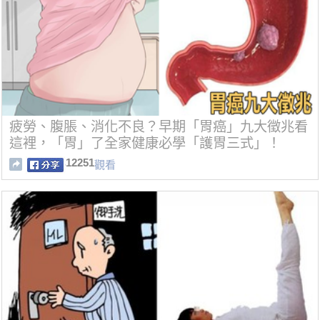
疲勞、腹脹、消化不良？早期「胃癌」九大徵兆看
這裡，「胃」了全家健康必學「護胃三式」！
12251
觀看