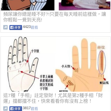
頻尿讓你總是睡不好?!只要在每天睡前這樣做，讓
你輕鬆一覺到天亮!
4423
觀看
這7種「手相」註定發財！尤其是第2種手相「財
運」擋都擋不住，快來看看你有沒有上榜！
3817
觀看