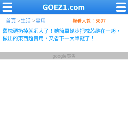
首頁
>
生活
>
實用
觀看人數：5897
舊枕頭扔掉就虧大了！她簡單幾步把枕芯縫在一起，
做出的東西超實用，又省下一大筆錢了！
google廣告