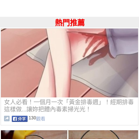
熱門推薦
女人必看！一個月一次「黃金排毒週」！經期排毒
這樣做...讓妳把體內毒素掃光光！
130
觀看