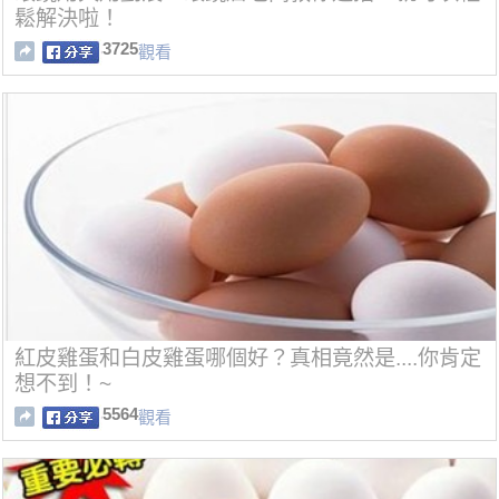
鬆解決啦！
3725
觀看
紅皮雞蛋和白皮雞蛋哪個好？真相竟然是....你肯定
想不到！~
5564
觀看