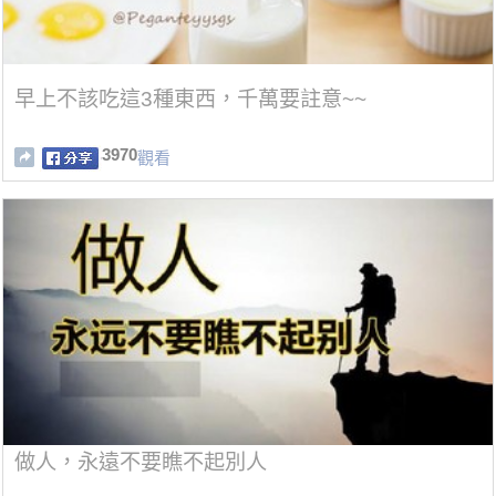
早上不該吃這3種東西，千萬要註意~~
3970
觀看
做人，永遠不要瞧不起別人