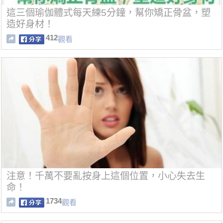
這三個瑜伽體式每天練5分鐘，幫你矯正骨盆，塑
造好身材！
412
觀看
注意！千萬不要亂按身上這個位置，小心失去生
命！
1734
觀看