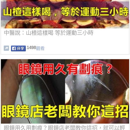
中醫說：山楂這樣喝 等於運動三小時
1498
觀看
眼鏡用久用劃痕？眼鏡店老闆教你這招，就可以輕