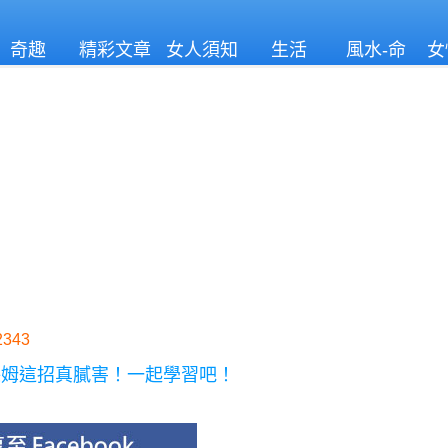
奇趣
精彩文章
女人須知
生活
風水-命
女
理
343
保姆這招真膩害！一起學習吧！