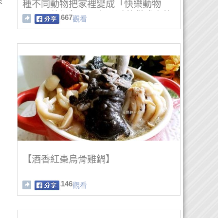
來
種不同動物把家裡變成「快樂動物
園」！他們每天早上10點的儀式真的
667
觀看
太可愛了！
【酒香紅棗烏骨雞鍋】
146
觀看