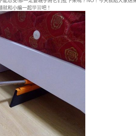
不能忍受!那一定要親手將它們扯下來嗎？NO！今天就給大家送
麵就和小編一起
學習
吧！