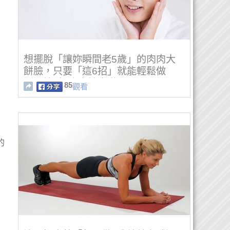
想擺脫「讓妳瞬間老5歲」的肉肉大
餅臉，只要「這6招」就能輕鬆做
到！第2招也太神奇啦！
85
觀看
的