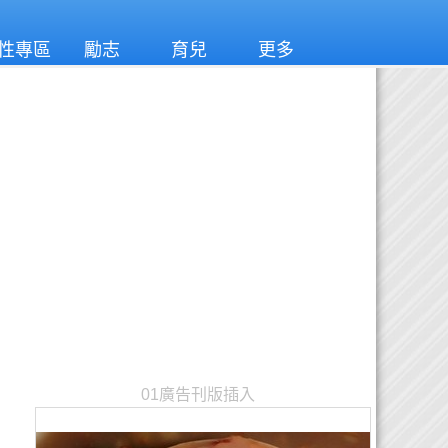
性專區
勵志
育兒
更多
01廣告刊版插入