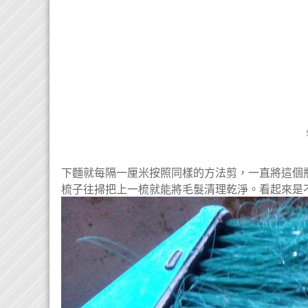
下麵就每隔一厘米按照同樣的方法剪，一直將這個
梳子往掃把上一梳就能將毛髮清理乾淨。看起來是