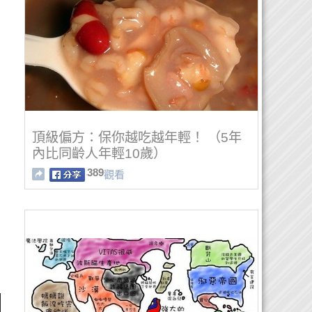
頂級偏方：保你越吃越年輕！ （5年
內比同齡人年輕10歲）
389
觀看