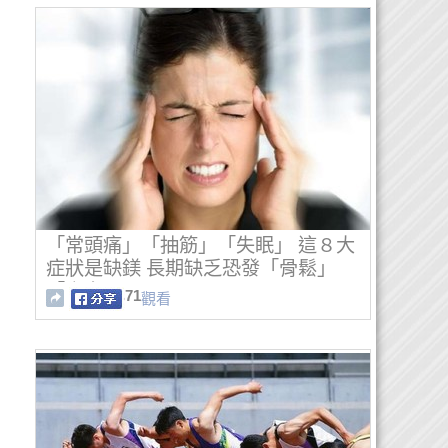
「常頭痛」「抽筋」「失眠」 這８大
症狀是缺鎂 長期缺乏恐發「骨鬆」
「高血壓」
71
觀看