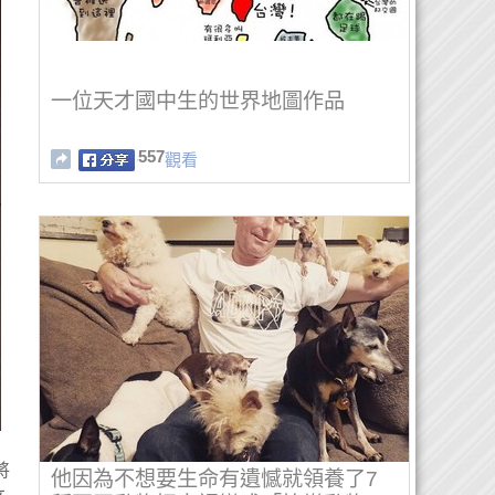
一位天才國中生的世界地圖作品
557
觀看
將
他因為不想要生命有遺憾就領養了7