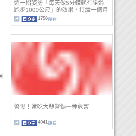
這一招姿勢「每天做5分鐘就有勝過
跑步1000公尺」的效果，持續一個月
之後更是連小腹都完全消失了！
1758
觀看
個
警惕！常吃大蒜警惕一種危害
4041
觀看