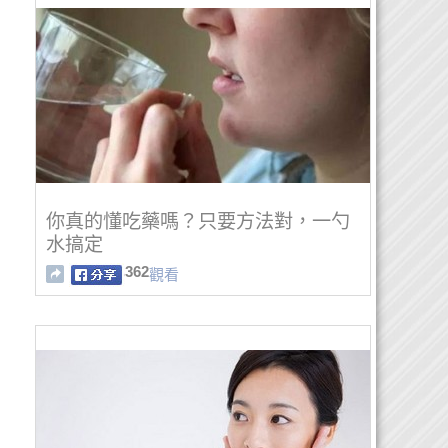
你真的懂吃藥嗎？只要方法對，一勺
水搞定
362
觀看