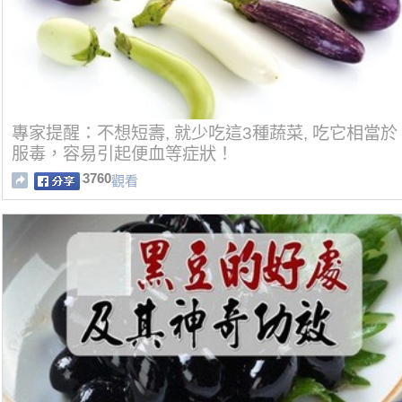
專家提醒：不想短壽, 就少吃這3種蔬菜, 吃它相當於
服毒，容易引起便血等症狀！
3760
觀看