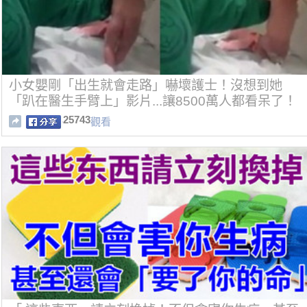
小女嬰剛「出生就會走路」嚇壞護士！沒想到她
「趴在醫生手臂上」影片...讓8500萬人都看呆了！
25743
觀看