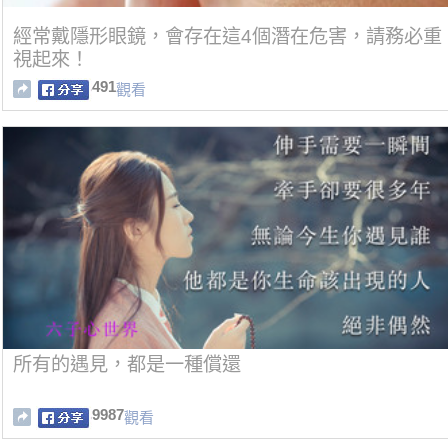
經常戴隱形眼鏡，會存在這4個潛在危害，請務必重
視起來！
491
觀看
所有的遇見，都是一種償還
9987
觀看