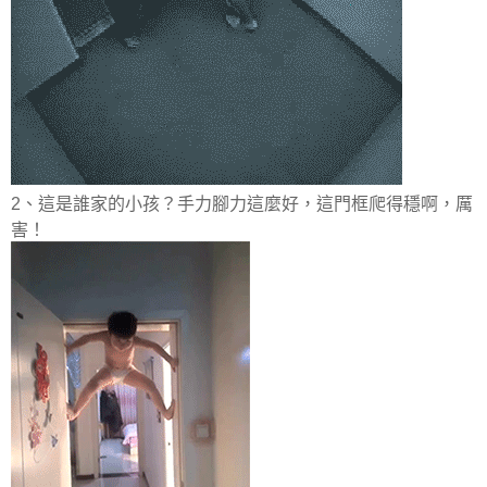
2、這是誰家的小孩？手力腳力這麼好，這門框爬得穩啊，厲
害！