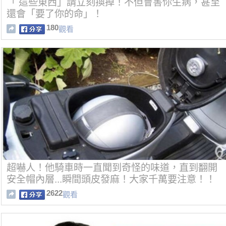
「 這些東西」請立刻換掉！不但會害你生病，甚至
還會「要了你的命」！
180
觀看
超嚇人！他騎車時一直聞到奇怪的味道，直到翻開
安全帽內層...瞬間頭皮發麻！大家千萬要注意！！
2622
觀看