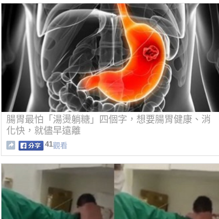
腸胃最怕「湯燙躺糖」四個字，想要腸胃健康、消
化快，就儘早遠離
41
觀看