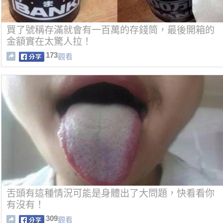
買了號稱存滿就會有一百萬的存錢筒，最後開箱的
金額實在太驚人拉！
173
觀看
舌頭有這種情況可能是身體出了大問題，快看看你
有沒有！
309
觀看