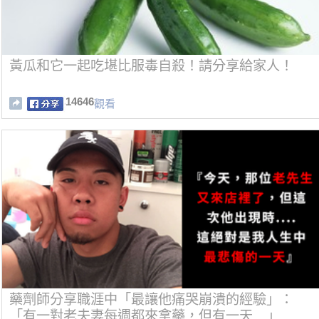
黃瓜和它一起吃堪比服毒自殺！請分享給家人！
14646
觀看
藥劑師分享職涯中「最讓他痛哭崩潰的經驗」：
「有一對老夫妻每週都來拿藥，但有一天....」