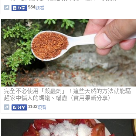
984
觀看
完全不必使用「殺蟲劑」！這些天然的方法就能驅
趕家中惱人的螞蟻、蟎蟲（實用果斷分享）
1103
觀看