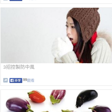
3招控製防中風
99
觀看