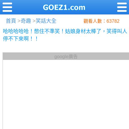
首頁
>
奇趣
>
笑話大全
觀看人數：63782
哈哈哈哈哈！憋住不準笑！姑娘身材太棒了，笑得叫人
停不下來啊！！
google廣告