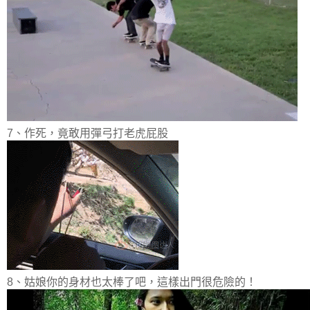
7、作死，竟敢用彈弓打老虎屁股
8、姑娘你的身材也太棒了吧，這樣出門很危險的！