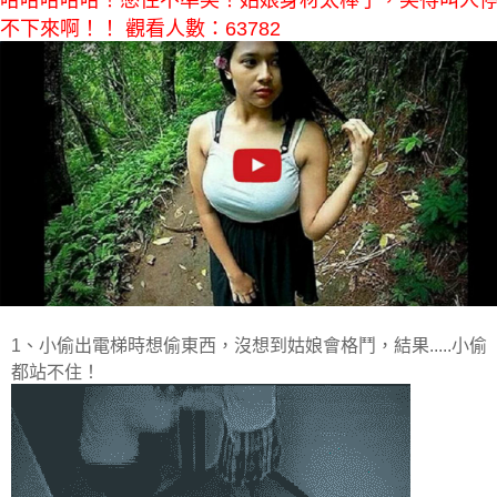
哈哈哈哈哈！憋住不準笑！姑娘身材太棒了，笑得叫人
不下來啊！！ 觀看人數：63782
1、小偷出電梯時想偷東西，沒想到姑娘會格鬥，結果.....小偷
都站不住！