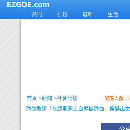
熱門
排行
最新
生活
首頁
>
新聞
>
社會萬象
觀看人數：2
瑜伽教練「在經期穿上白褲做瑜伽」傳達出