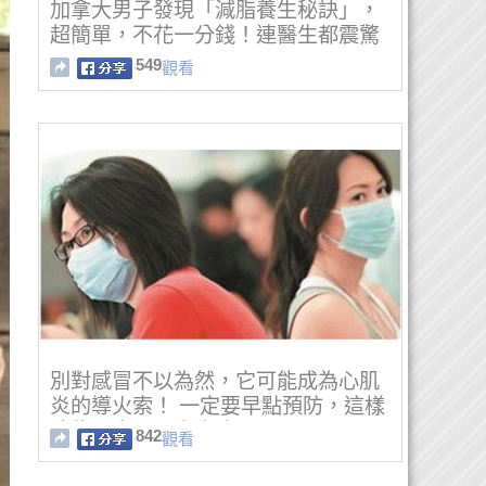
加拿大男子發現「減脂養生秘訣」，
超簡單，不花一分錢！連醫生都震驚
了......
549
觀看
別對感冒不以為然，它可能成為心肌
炎的導火索！ 一定要早點預防，這樣
才能是自己不會生病！
842
觀看