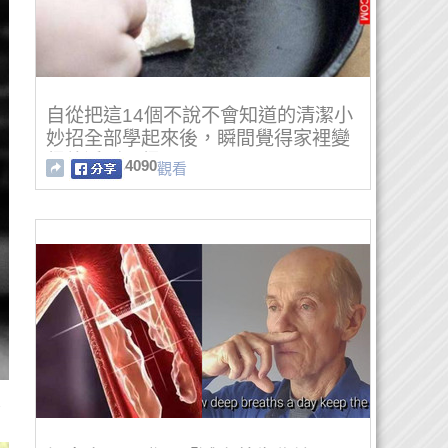
自從把這14個不說不會知道的清潔小
妙招全部學起來後，瞬間覺得家裡變
得乾淨到不得了！ ...
4090
觀看
來