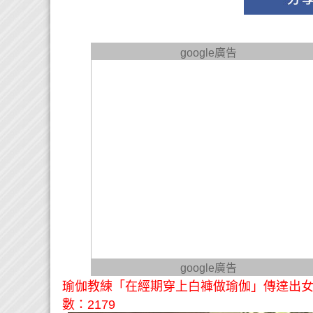
google廣告
google廣告
瑜伽教練「在經期穿上白褲做瑜伽」傳達出女
數：2179