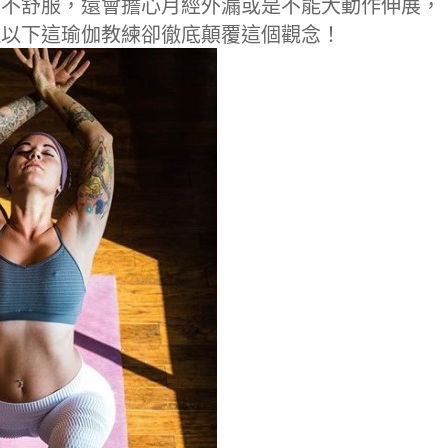
的不舒服，還會擔心月經外漏或是不能大動作伸展，
但以下這瑜伽教練卻徹底顛覆這個觀念！