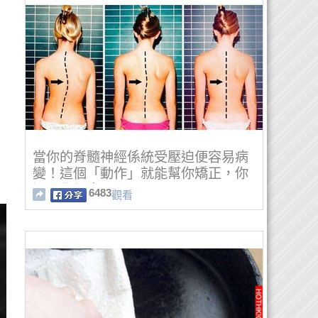
當你的脊髓神經係統受壓迫便容易病
變！這個「動作」就能幫你矯正，你
還不學起來嗎？
6483
觀看