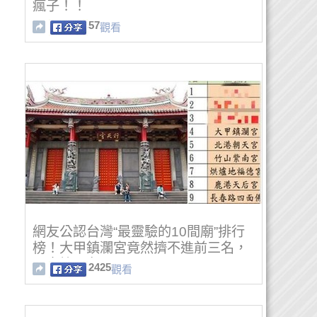
瘋子！！
57
觀看
網友公認台灣“最靈驗的10間廟”排行
榜！大甲鎮瀾宮竟然擠不進前三名，
原來第一名是...
2425
觀看