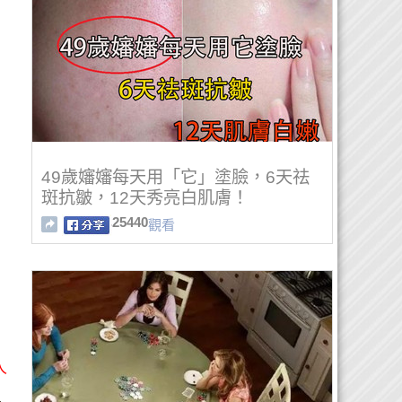
49歲嬸嬸每天用「它」塗臉，6天祛
斑抗皺，12天秀亮白肌膚！
25440
觀看
人