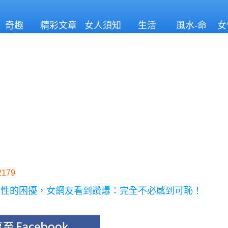
奇趣
精彩文章
女人須知
生活
風水-命
女
理
179
女性的困擾，女網友看到讚爆：完全不必感到可恥！