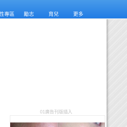
性專區
勵志
育兒
更多
01廣告刊版插入