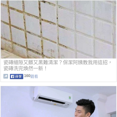
瓷磚縫隙又髒又黑難清潔？保潔阿姨教我用這招，
瓷磚洗完煥然一新！
160
觀看