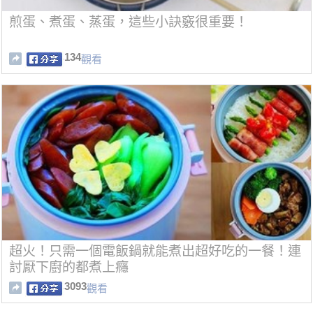
煎蛋、煮蛋、蒸蛋，這些小訣竅很重要！
134
觀看
超火！只需一個電飯鍋就能煮出超好吃的一餐！連
討厭下廚的都煮上癮
3093
觀看