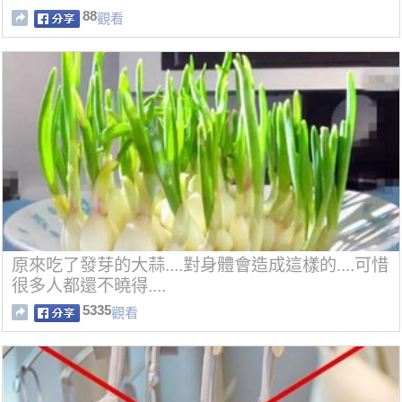
88
觀看
原來吃了發芽的大蒜....對身體會造成這樣的....可惜
很多人都還不曉得....
5335
觀看