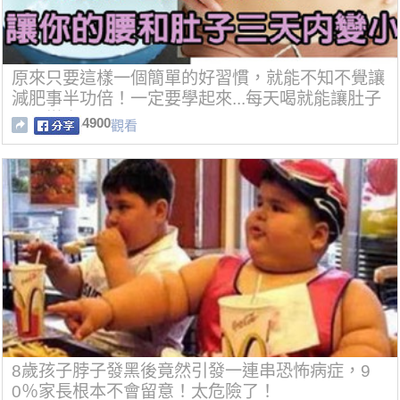
原來只要這樣一個簡單的好習慣，就能不知不覺讓
減肥事半功倍！一定要學起來...每天喝就能讓肚子
明顯變小喔！
4900
觀看
8歲孩子脖子發黑後竟然引發一連串恐怖病症，9
0％家長根本不會留意！太危險了！