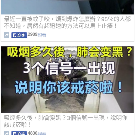
最近一直被蚊子咬，煩到爆炸怎麼辦？95％的人都
不知道，居然有超迅速的方法可以馬上止癢！
2909
觀看
吸煙多久後，肺會變黑？3個信號一出現，說明你
該戒菸啦！
4830
觀看