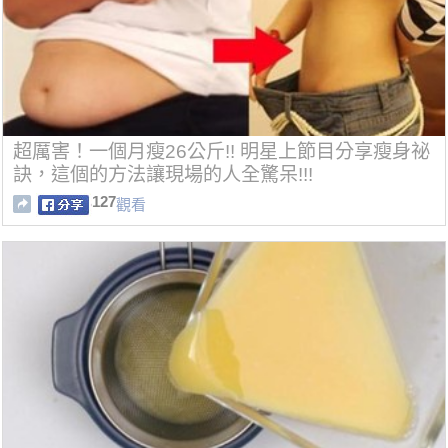
超厲害！一個月瘦26公斤!! 明星上節目分享瘦身祕
訣，這個的方法讓現場的人全驚呆!!!
127
觀看