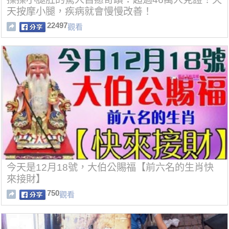
天按摩小腿，疾病就會慢慢改善！
22497
觀看
今天是12月18號，大伯公賜福【前六名的生肖快
來接財】
750
觀看