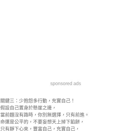
sponsored ads
關鍵三：少抱怨多行動，充實自己！
假設自己置身於懸崖之邊，
當前麵沒有路時，你別無選擇，只有前進。
命運是公平的，不要妄想天上掉下餡餅，
只有靜下心來，豐富自己，充實自己，