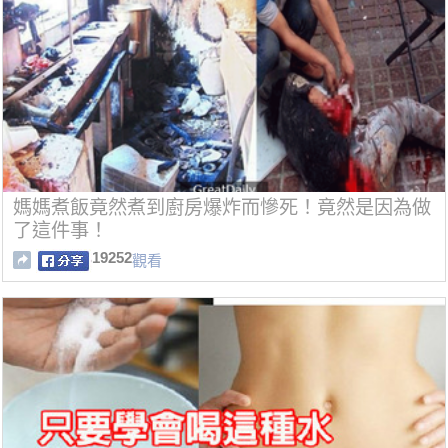
媽媽煮飯竟然煮到廚房爆炸而慘死！竟然是因為做
了這件事！
19252
觀看