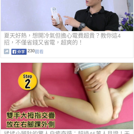
夏天好熱，想開冷氣但擔心電費超貴？教你這4
招，不僅省錢又省電，超爽的！
230
觀看
揉揉小腿肚的驚人自癒奇蹟：超過46萬人見證！天