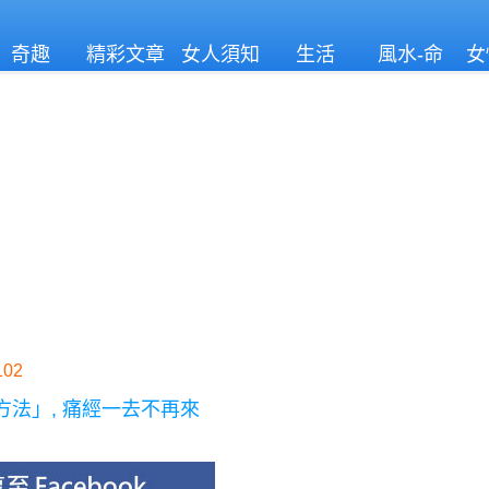
奇趣
精彩文章
女人須知
生活
風水-命
女
理
02
方法」, 痛經一去不再來