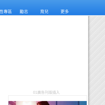
性專區
勵志
育兒
更多
01廣告刊版插入