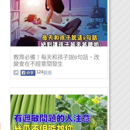
教育必備！每天和孩子說8句話，改
變會在不經意間發生
124
觀看