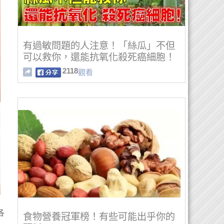
有過敏問題的人注意！「絲瓜」不但
可以救你，還能抗氧化殺死癌細胞！
2118
觀看
各
食物營養冠軍榜！有些可能出乎你的