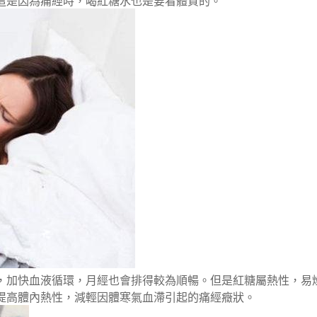
這是因為痛經時，喝紅糖水也是要看體質的。
，加快血液循環，月經也會排得較為順暢。但是紅糖屬熱性，易
提高體內熱性，減輕因體寒氣血滯引起的痛經癥狀。