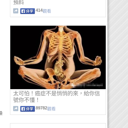
預料
414
觀看
太可怕！癌症不是悄悄的來，給你信
號你不懂！
89782
觀看
燥