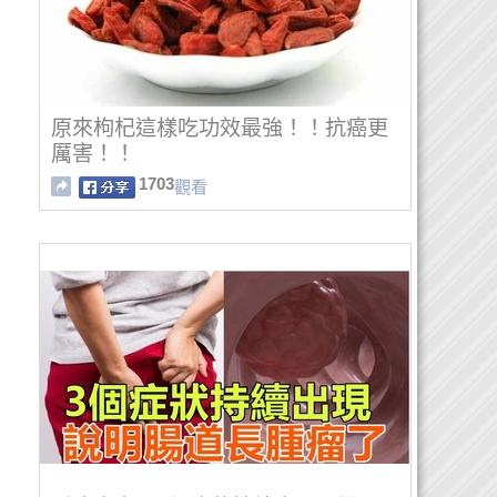
原來枸杞這樣吃功效最強！！抗癌更
厲害！！
1703
觀看