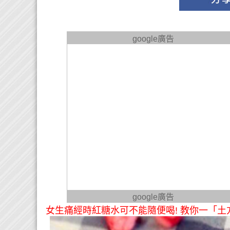
google廣告
google廣告
女生痛經時紅糖水可不能隨便喝! 教你一「土方