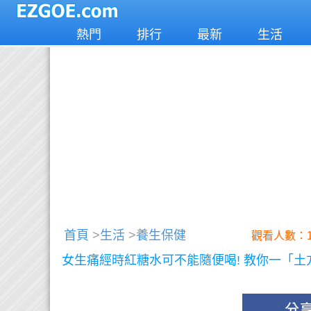
熱門
排行
最新
生活
首頁
>
生活
>
養生保健
觀看人數：1
女生痛經時紅糖水可不能隨便喝! 教你一「土