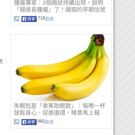
腫瘤專家：3個癥狀持續出現，說明
「腸道長腫瘤」了！腸癌的早期信號
必知！
718
觀看
教
失眠剋星「香蕉助眠飲」：每晚一杯
放鬆身心、促進循環，睡意馬上報
到！早上終於不再累
982
觀看