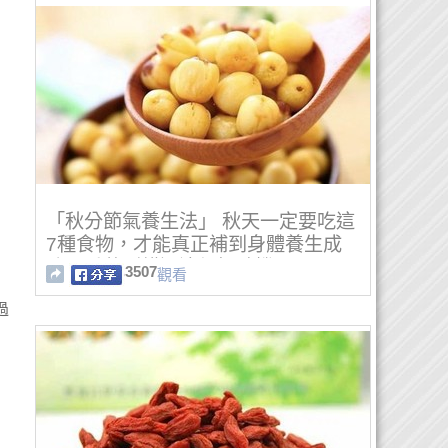
「秋分節氣養生法」 秋天一定要吃這
7種食物，才能真正補到身體養生成
功！千萬別錯過這個好時機！
3507
觀看
過