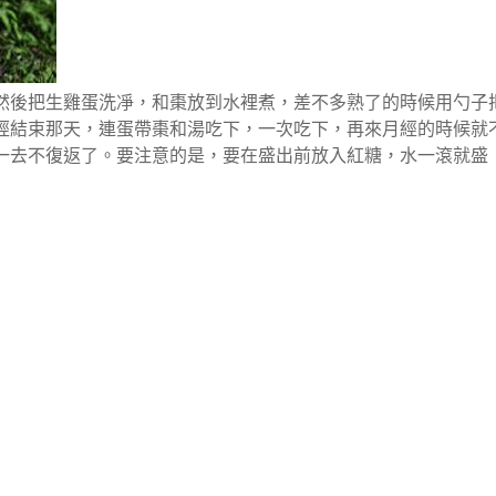
然後把生雞蛋洗凈，和棗放到水裡煮，差不多熟了的時候用勺子
經結束那天，連蛋帶棗和湯吃下，一次吃下，再來月經的時候就
一去不復返了。要注意的是，要在盛出前放入紅糖，水一滾就盛