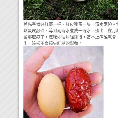
首先準備好紅棗一把，紅皮雞蛋一隻，清水兩碗。
雞蛋皮敲碎，等到兩碗水煮成一碗水，盛出。在月
會那麼疼了，連吃兩個月經期後，基本上痛經就會
出，這樣不會損失紅糖的營養。