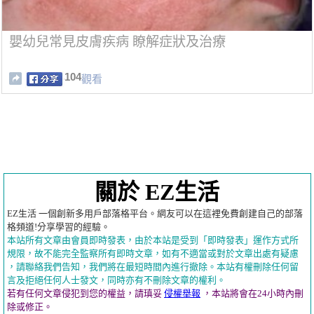
嬰幼兒常見皮膚疾病 瞭解症狀及治療
104
觀看
關於 EZ生活
EZ生活 一個創新多用戶部落格平台。網友可以在這裡免費創建自己的部落
格頻道!分享學習的經驗。
本站所有文章由會員即時發表，由於本站是受到「即時發表」運作方式所
規限，故不能完全監察所有即時文章，如有不適當或對於文章出處有疑慮
，請聯絡我們告知，我們將在最短時間內進行撤除。本站有權刪除任何留
言及拒絕任何人士發文，同時亦有不刪除文章的權利。
若有任何文章侵犯到您的權益，請瑱妥
侵權舉報
，本站將會在24小時內刪
除或修正。