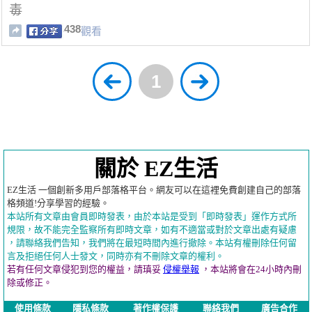
毒
438
觀看
1
關於 EZ生活
EZ生活 一個創新多用戶部落格平台。網友可以在這裡免費創建自己的部落
格頻道!分享學習的經驗。
本站所有文章由會員即時發表，由於本站是受到「即時發表」運作方式所
規限，故不能完全監察所有即時文章，如有不適當或對於文章出處有疑慮
，請聯絡我們告知，我們將在最短時間內進行撤除。本站有權刪除任何留
言及拒絕任何人士發文，同時亦有不刪除文章的權利。
若有任何文章侵犯到您的權益，請瑱妥
侵權舉報
，本站將會在24小時內刪
除或修正。
使用條款
隱私條款
著作權保護
聯絡我們
廣告合作