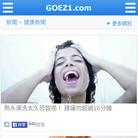
新聞
>
健康新聞
▼ 更多類別
熱水澡洗太久恐致癌！ 建議勿超過15分鐘
445
觀看