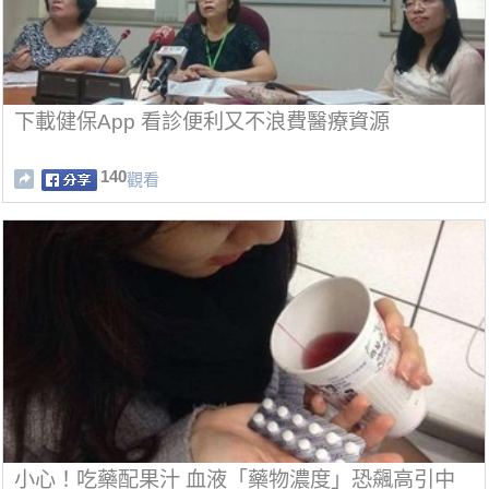
下載健保App 看診便利又不浪費醫療資源
140
觀看
小心！吃藥配果汁 血液「藥物濃度」恐飆高引中