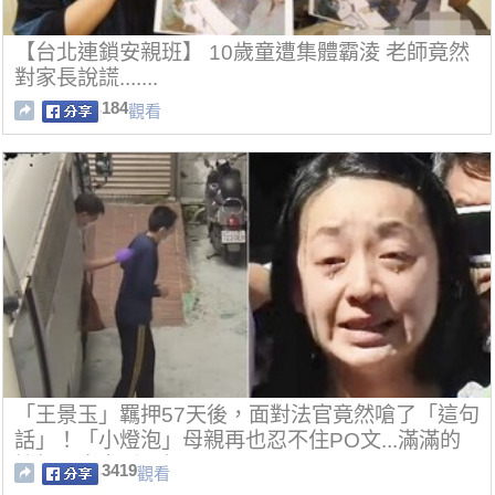
【台北連鎖安親班】 10歲童遭集體霸淩 老師竟然
對家長說謊.......
184
觀看
「王景玉」羈押57天後，面對法官竟然嗆了「這句
話」！「小燈泡」母親再也忍不住PO文...滿滿的
憤怒！大家看了很不忍心
3419
觀看