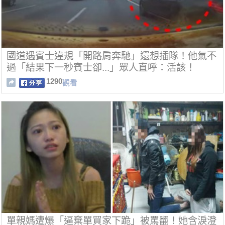
國道遇賓士違規「開路肩奔馳」還想插隊！他氣不
過「結果下一秒賓士卻...」眾人直呼：活該！
1290
觀看
單親媽遭爆「逼棄單買家下跪」被罵翻！她含淚澄