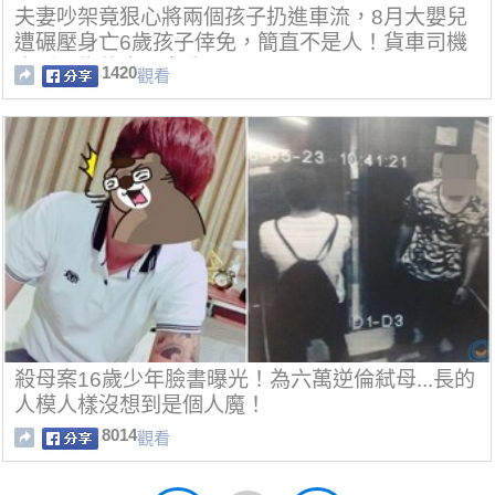
夫妻吵架竟狠心將兩個孩子扔進車流，8月大嬰兒
遭碾壓身亡6歲孩子倖免，簡直不是人！貨車司機
直呼：為什麼要害我
1420
觀看
殺母案16歲少年臉書曝光！為六萬逆倫弒母...長的
人模人樣沒想到是個人魔！
8014
觀看