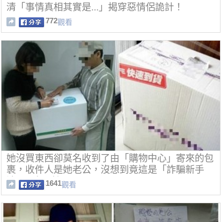
清「事情真相其實是...」揭穿惡情侶詭計！
772
觀看
她沒買東西卻莫名收到了由「購物中心」寄來的包
裹，收件人是她老公，沒想到竟這是「詐騙新手
法」...太可怕了!!
1641
觀看