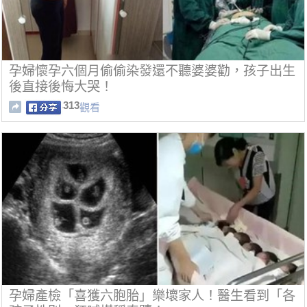
孕婦懷孕六個月偷偷染發還不聽婆婆勸，孩子出生
後直接後悔大哭！
313
觀看
孕婦產檢「喜獲六胞胎」樂壞家人！醫生看到「各