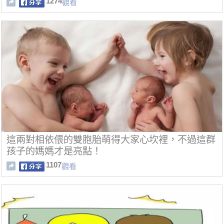
1274
觀看
這兩對相依偎的雙胞胎萌得大家心坎裡，不過這群
孩子的媽媽才是亮點！
1107
觀看