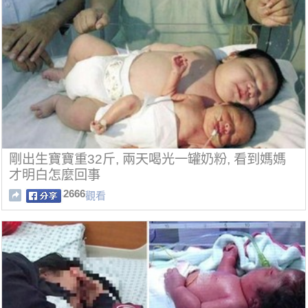
剛出生寶寶重32斤, 兩天喝光一罐奶粉, 看到媽媽
才明白怎麼回事
2666
觀看