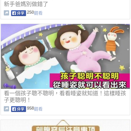
新手爸媽別做錯了
250
觀看
看一個孩子聰不聰明，看看睡姿就知道！這樣睡孩
子更聰明！
958
觀看