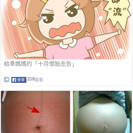
給準媽媽的「十月懷胎忠告」
219
觀看