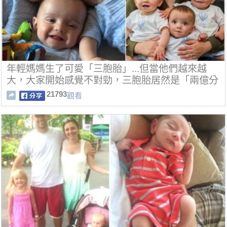
年輕媽媽生了可愛「三胞胎」...但當他們越來越
大，大家開始感覺不對勁，三胞胎居然是「兩億分
之一的奇蹟」！
21793
觀看