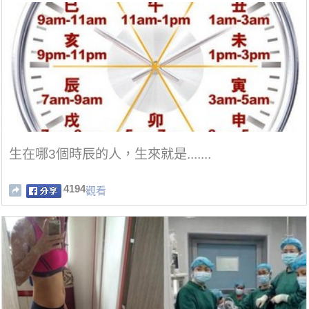
生在哪3個時辰的人，生來就是.......
4194
觀看