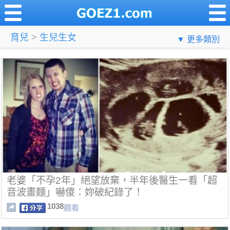
育兒
>
生兒生女
▼ 更多類別
老婆「不孕2年」絕望放棄，半年後醫生一看「超
音波畫麵」嚇傻：妳破紀錄了！
1038
觀看