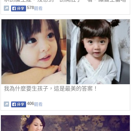
被嚇傻了！裡面竟是...！
578
觀看
我為什麼要生孩子，這是最美的答案！
406
觀看