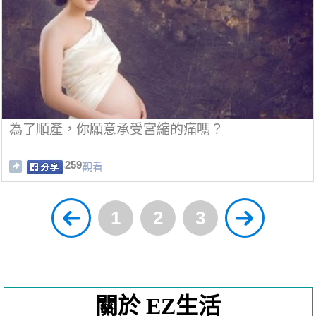
為了順產，你願意承受宮縮的痛嗎？
259
觀看
1
2
3
關於 EZ生活