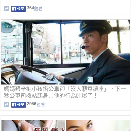
364
觀看
媽媽艱辛抱小孩搭公車卻「沒人願意讓座」，下一
秒公車司機站起身…他的行為帥爆了！
2956
觀看