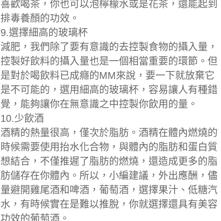
喜歡喝茶，你也可以泡檸檬水或是花茶，還能起到
排毒養顏的功效。
9.選擇細高的玻璃杯
減肥，我們除了要有意識的去控製食物的攝入量，
控製好飲料的攝入量也是一個相當重要的環節。但
是對於喝飲料已成癮的MM來說，要一下就放棄它
是不可能的，選用細高的玻璃杯，容易讓人有種錯
覺，能夠讓你在無意識之中控製你飲用的量。
10.少飲酒
酒精的熱量很高，僅次於脂肪。酒精在體內燃燒的
時候需要使用抬水化合物，與體內的脂肪和蛋白質
想結合，不僅推遲了脂肪的燃燒，還造成更多的脂
肪儲存在你體內。所以，小編建議，外出應酬，儘
量避開雞尾酒和啤酒，葡萄酒，選擇果汁、低糖汽
水，有時候實在是難以推脫，你就選擇還具有美容
功效的葡萄酒。