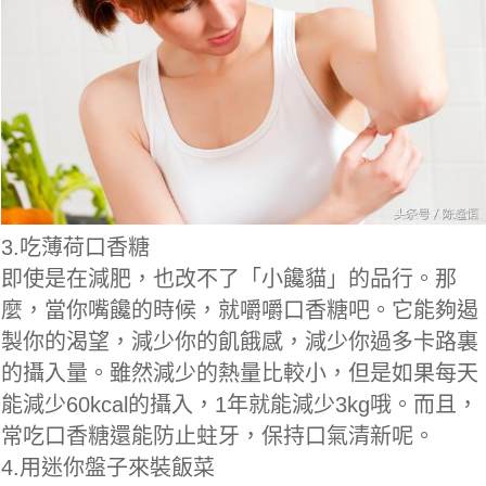
3.吃薄荷口香糖
即使是在減肥，也改不了「小饞貓」的品行。那
麼，當你嘴饞的時候，就嚼嚼口香糖吧。它能夠遏
製你的渴望，減少你的飢餓感，減少你過多卡路裏
的攝入量。雖然減少的熱量比較小，但是如果每天
能減少60kcal的攝入，1年就能減少3kg哦。而且，
常吃口香糖還能防止蛀牙，保持口氣清新呢。
4.用迷你盤子來裝飯菜