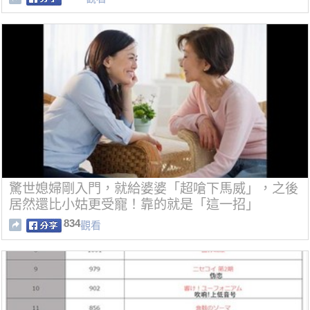
驚世媳婦剛入門，就給婆婆「超嗆下馬威」，之後
居然還比小姑更受寵！靠的就是「這一招」
834
觀看