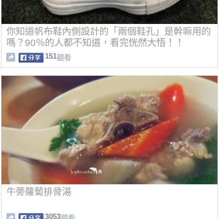
你知道帆布鞋內側設計的「兩個鞋孔」是幹嘛用的
嗎？90％的人都不知道，看完恍然大悟！！
151
觀看
牛蒡蘿蔔排骨湯
3053
觀看