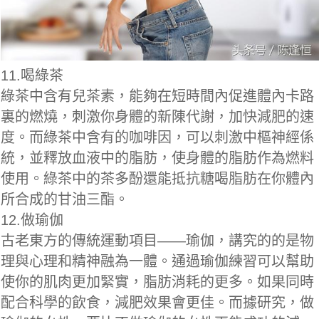
11.喝綠茶
綠茶中含有兒茶素，能夠在短時間內促進體內卡路
裏的燃燒，刺激你身體的新陳代謝，加快減肥的速
度。而綠茶中含有的咖啡因，可以刺激中樞神經係
統，並釋放血液中的脂肪，使身體的脂肪作為燃料
使用。綠茶中的茶多酚還能抵抗糖喝脂肪在你體內
所合成的甘油三酯。
12.做瑜伽
古老東方的傳統運動項目——瑜伽，講究的的是物
理與心理和精神融為一體。通過瑜伽練習可以幫助
使你的肌肉更加緊實，脂肪消耗的更多。如果同時
配合科學的飲食，減肥效果會更佳。而據研究，做