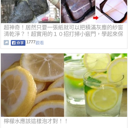
超神奇！居然只要一張紙就可以把積滿灰塵的紗窗
清乾淨？！超實用的１０招打掃小竅門，學起來保
證讓你事半功倍！！
1777
觀看
檸檬水應該這樣泡才對！！