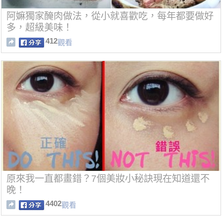
阿嫲獨家醃肉做法，從小就喜歡吃，每年都要做好
多，超級美味！
412
觀看
原來我一直都畫錯？7個美妝小秘訣現在知道還不
晚！
4402
觀看