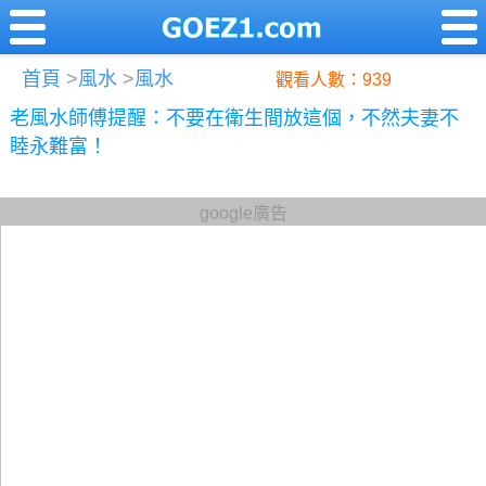
首頁
>
風水
>
風水
觀看人數：939
老風水師傅提醒：不要在衛生間放這個，不然夫妻不
睦永難富！
google廣告