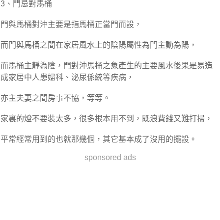
3、門忌對馬桶
門與馬桶對沖主要是指馬桶正當門而設，
而門與馬桶之間在家居風水上的陰陽屬性為門主動為陽，
而馬桶主靜為陰，門對沖馬桶之象產生的主要風水後果是易造
成家居中人患婦科、泌尿係統等疾病，
亦主夫妻之間房事不協，等等。
家裏的燈不要裝太多，很多根本用不到，既浪費錢又難打掃，
平常經常用到的也就那幾個，其它基本成了沒用的擺設。
sponsored ads