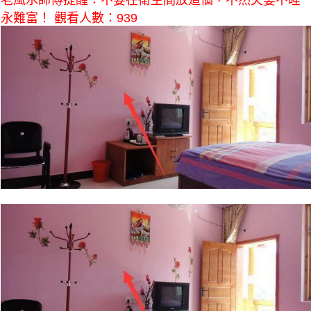
老風水師傅提醒：不要在衛生間放這個，不然夫妻不睦
永難富！ 觀看人數：939