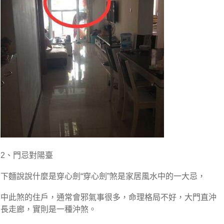
2、門忌對陽臺
下麵說說什麼是穿心劍“穿心劍”煞是家居風水中的一大忌，
中此煞的住戶，通常會邪氣事很多，命理格局不好，大門直沖
長走廊，實則是一種沖煞。