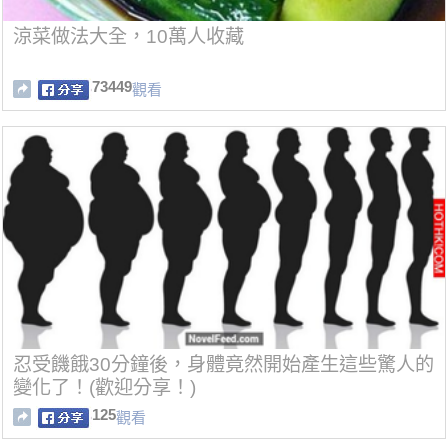
涼菜做法大全，10萬人收藏
73449
觀看
忍受饑餓30分鐘後，身體竟然開始產生這些驚人的
變化了！(歡迎分享！)
125
觀看