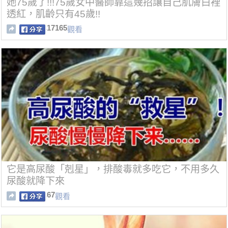
她75歲了!!!75歲女中醫師靠這幾招讓自己肌膚白裡
透紅，肌齡只有45歲!!
17165
觀看
它是高尿酸「剋星」，排酸毒就多吃它，不用多久
尿酸就降下來
67
觀看