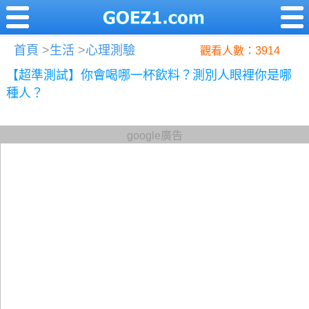
首頁
>
生活
>
心理測驗
觀看人數：3914
【超準測試】你會喝哪一杯飲料？測別人眼裡你是哪
種人？
google廣告