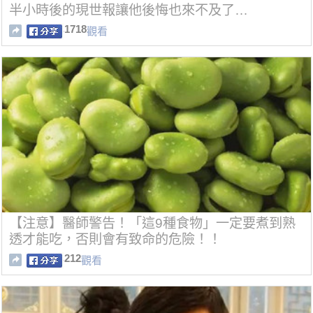
半小時後的現世報讓他後悔也來不及了…
1718
觀看
【注意】醫師警告！「這9種食物」一定要煮到熟
透才能吃，否則會有致命的危險！！
212
觀看