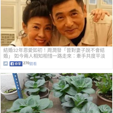
結婚32年恩愛如初！周潤發「曾對妻子說不會結
婚」 如今兩人相知相惜一路走來：牽手共度平淡
的餘生
270
觀看