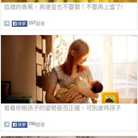
這樣的香蕉，再便宜也不要買！不要再上當了!
157
觀看
看看你抱孩子的姿勢是否正確，可別虐待孩子
795
觀看