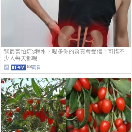
腎最害怕這3種水，喝多你的腎真會受傷！可惜不
少人每天都喝
83
觀看