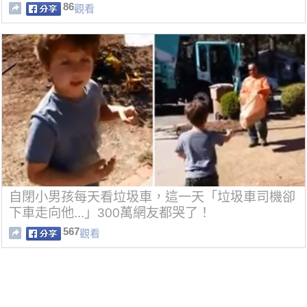
86
觀看
自閉小男孩每天看垃圾車，這一天「垃圾車司機卻
下車走向他...」300萬網友都哭了！
567
觀看