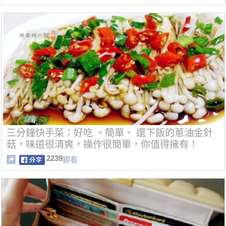
三分鐘快手菜：好吃 、簡單、 還下飯的蔥油金針
菇，味道很清爽，操作很簡單，你值得擁有！
2239
觀看