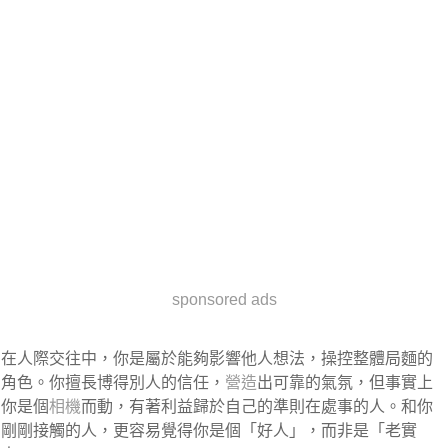
sponsored ads
在人際交往中，你是屬於能夠影響他人想法，操控整體局麵的
角色。你擅長博得別人的信任，
營造
出可靠的氣氛，但事實上
你是個
相機
而動，有著利益歸於自己的準則在處事的人。和你
剛剛接觸的人，更容易覺得你是個「好人」，而非是「老實