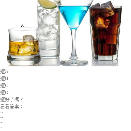
選A
選B
選C
選D
選好了嗎？
看看答案：
~
~
~
~