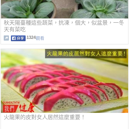
秋天陽臺種這些蔬菜，抗凍，個大，似盆景，一冬
天有菜吃
1324
觀看
火龍果的皮對女人居然這麼重要！