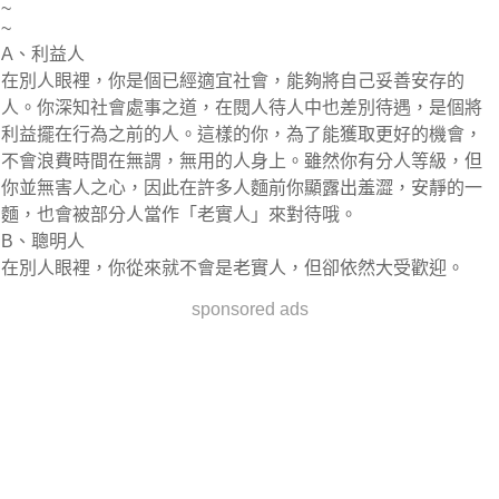
~
~
A、利益人
在別人眼裡，你是個已經適宜社會，能夠將自己妥善安存的
人。你深知社會處事之道，在閱人待人中也差別待遇，是個將
利益擺在行為之前的人。這樣的你，為了能獲取更好的機會，
不會浪費時間在無謂，無用的人身上。雖然你有分人等級，但
你並無害人之心，因此在許多人麵前你顯露出羞澀，安靜的一
麵，也會被部分人當作「老實人」來對待哦。
B、聰明人
在別人眼裡，你從來就不會是老實人，但卻依然大受歡迎。
sponsored ads