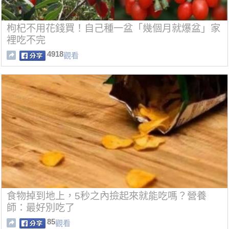
枸杞不用花錢買！自己種一盆「幾個月就爆盆」家
裡吃不完
4918
觀看
食物掉到地上，5秒之內撿起來就能吃嗎？營養
師：最好別吃了
85
觀看