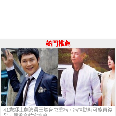
熱門推薦
41歲鄉土劇演員王燦身患重病，病情隨時可能再復
發，嚴重竟然會喪命...