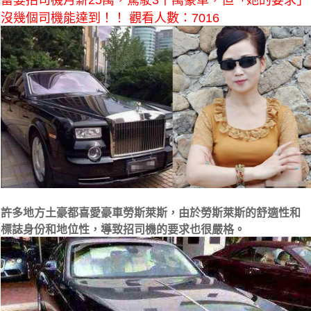
富婆招司機月薪25萬，駕駛3千萬豪車，但「她的要求」
沒幾個司機能達到！！ 觀看人數：7016
許多地方土豪都喜愛豪車勞斯萊斯，由於勞斯萊斯的舒適性和
標誌身份和地位性，導致招司機的要求也很嚴格。