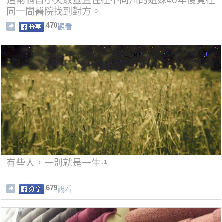
這兩個自小失散並且住在不同州的姐妹40年後竟在
同一間醫院找到對方。
470
觀看
有些人，一別就是一生·¹
679
觀看