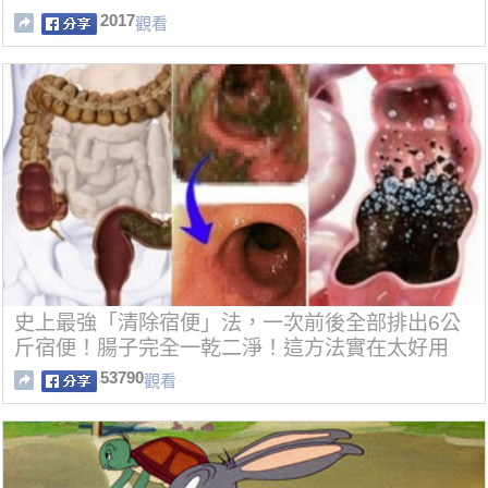
2017
觀看
史上最強「清除宿便」法，一次前後全部排出6公
斤宿便！腸子完全一乾二淨！這方法實在太好用
了！
53790
觀看