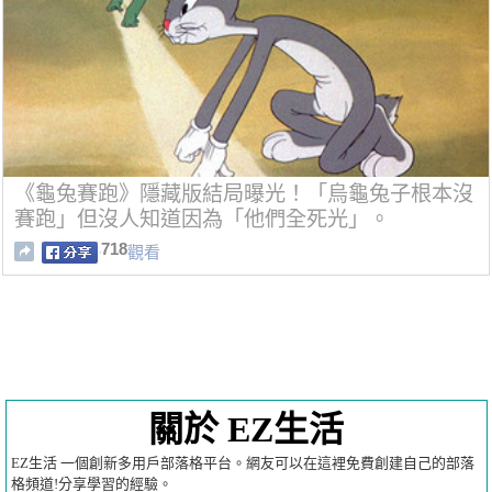
《龜兔賽跑》隱藏版結局曝光！「烏龜兔子根本沒
賽跑」但沒人知道因為「他們全死光」。
718
觀看
關於 EZ生活
EZ生活 一個創新多用戶部落格平台。網友可以在這裡免費創建自己的部落
格頻道!分享學習的經驗。