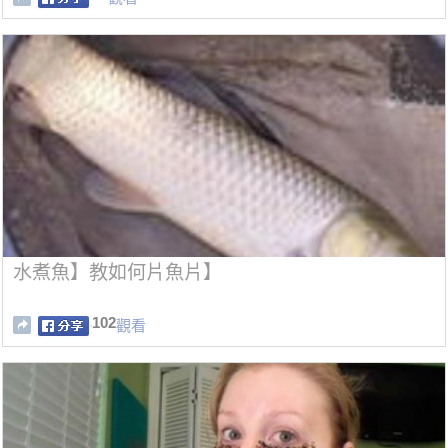
水煮魚】教如何片魚片】
102
觀看