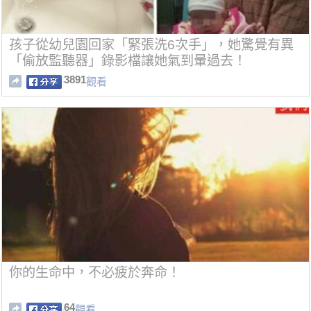
孩子從幼兒園回家「緊張洗6次手」，她驚覺有異
「偷放監聽器」錄影檔讓她氣到暈過去！
3891
觀看
你的生命中，不必疲於奔命！
64
觀看