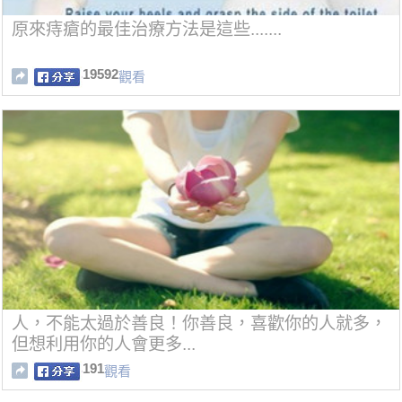
原來痔瘡的最佳治療方法是這些.......
19592
觀看
人，不能太過於善良！你善良，喜歡你的人就多，
但想利用你的人會更多...
191
觀看