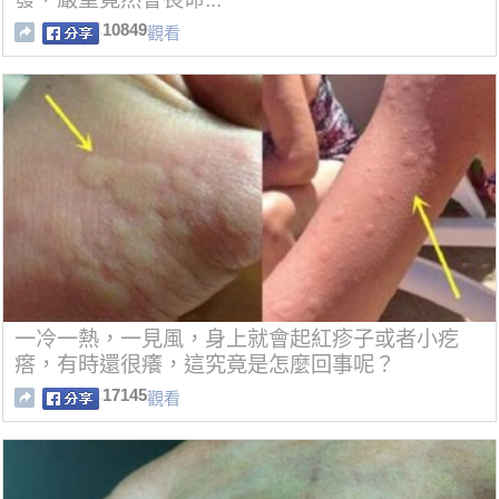
10849
觀看
一冷一熱，一見風，身上就會起紅疹子或者小疙
瘩，有時還很癢，這究竟是怎麼回事呢？
17145
觀看