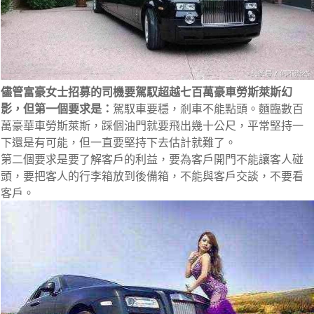
儘管富豪女士招募的司機要駕馭超越七百萬豪車勞斯萊斯幻
影，但第一個要求是：
駕馭車要穩，剎車不能點頭。麵臨數百
萬豪華車勞斯萊斯，踩個油門就要飛出幾十公尺，平常堅持一
下還是有可能，但一直要堅持下去估計就難了。
第二個要求是要了解客戶的利益，要為客戶開門不能讓客人碰
頭，要把客人的行李箱放到後備箱，不能與客戶交談，不要看
客戶。