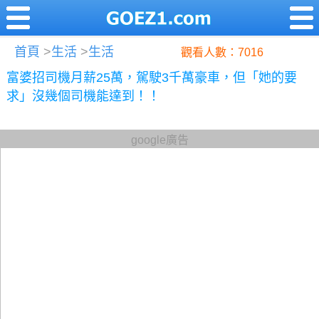
首頁
>
生活
>
生活
觀看人數：7016
富婆招司機月薪25萬，駕駛3千萬豪車，但「她的要
求」沒幾個司機能達到！！
google廣告