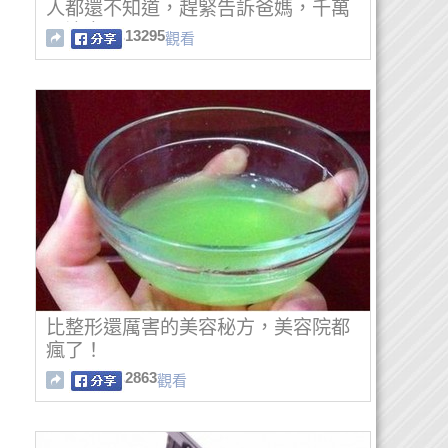
人都還不知道，趕緊告訴爸媽，千萬
要注意！
13295
觀看
比整形還厲害的美容秘方，美容院都
瘋了！
2863
觀看