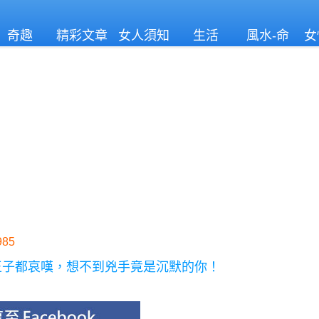
奇趣
精彩文章
女人須知
生活
風水-命
女
理
85
王子都哀嘆，想不到兇手竟是沉默的你！