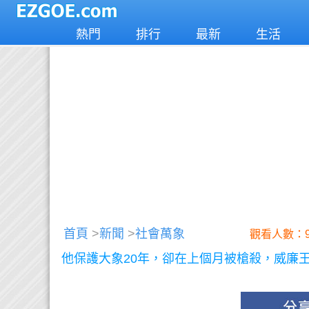
熱門
排行
最新
生活
首頁
>
新聞
>
社會萬象
觀看人數：9
他保護大象20年，卻在上個月被槍殺，威廉