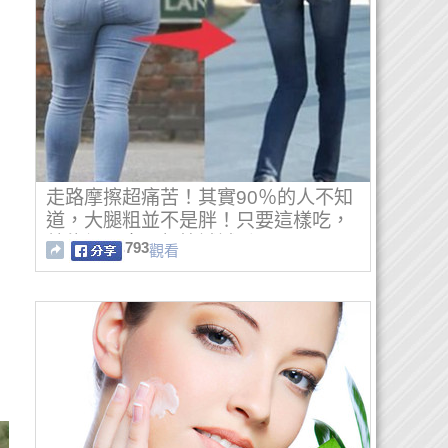
走路摩擦超痛苦！其實90％的人不知
道，大腿粗並不是胖！只要這樣吃，
就能細回來！趕快試試看！
793
觀看