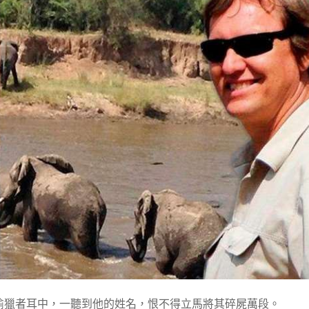
，但在偷獵者耳中，一聽到他的姓名，恨不得立馬將其碎屍萬段。