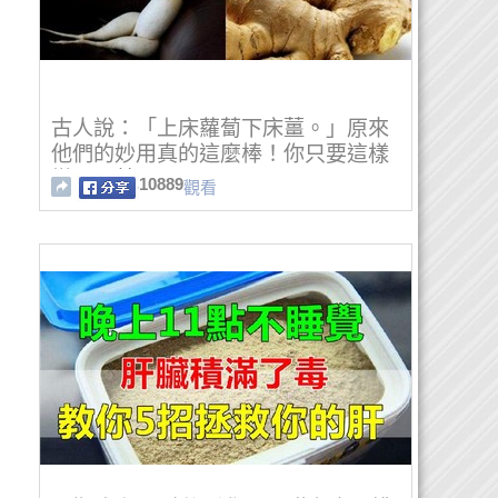
古人說：「上床蘿蔔下床薑。」原來
他們的妙用真的這麼棒！你只要這樣
搭配，甚至可以...
10889
觀看