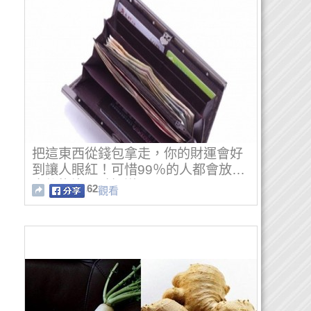
把這東西從錢包拿走，你的財運會好
到讓人眼紅！可惜99％的人都會放…
太後悔沒早點知道！
62
觀看