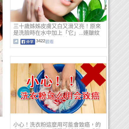
三十歲姊姊皮膚又白又滑又亮！原來
是洗臉時在水中加上「它」...連皺紋
都不見了！快點來試試！
3422
觀看
小心！洗衣粉這麼用可能會致癌，的