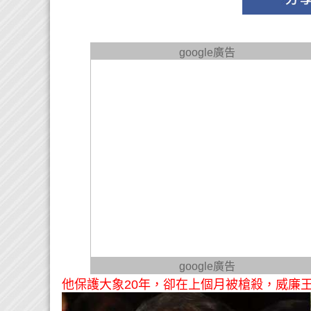
google廣告
google廣告
他保護大象20年，卻在上個月被槍殺，威廉王