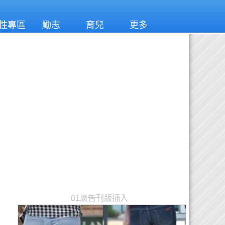
性專區
勵志
育兒
更多
01廣告刊版插入