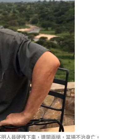
不明人員硬拽下車，連開兩槍，當場不治身亡。