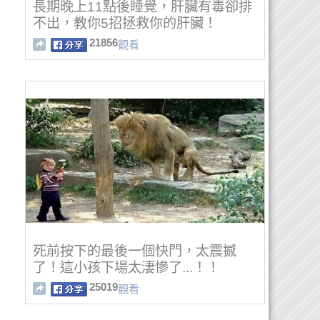
長期晚上11點後睡覺，肝臟有毒卻排
不出，教你5招拯救你的肝臟！
21856
觀看
死前按下的最後一個快門，太震撼
了！這小孩下場太淒慘了...！！
25019
觀看