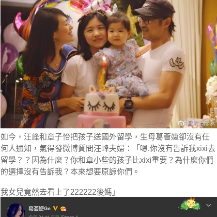
如今，汪峰和章子怡把孩子送國外留學，生母葛薈婕卻沒有任
何人通知，氣得發微博質問汪峰夫婦：「嗯.你沒有告訴我xixi去
留學？？因為什麼？你和章小些的孩子比xixi重要？為什麼你們
的選擇沒有告訴我？本來想要原諒你們。
我女兒竟然去看上了222222後媽」