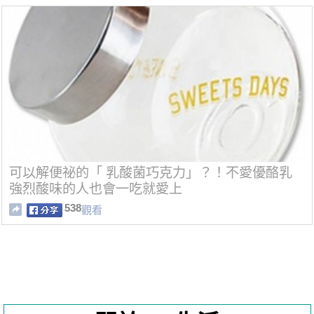
可以解便祕的「 乳酸菌巧克力」？！不愛優酪乳
強烈酸味的人也會一吃就愛上
538
觀看