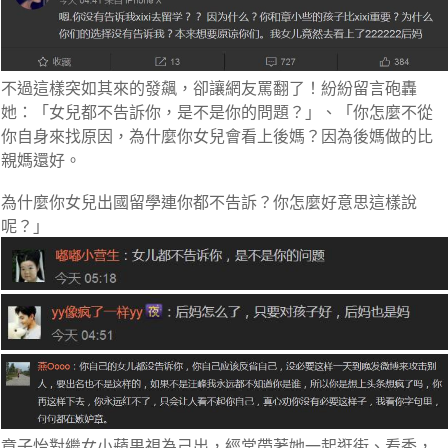
不過這樣突如其來的發飆，卻讓網友罵翻了！紛紛留言砲轟
她：「女兒都不告訴你，是不是你的問題？」、「你怎麼不從
你自身來找原因，為什麼你女兒會看上後媽？因為後媽做的比
親媽還好。
為什麼你女兒出國留學連你都不告訴？你怎麼好意思這樣說
呢？」
章子怡對繼女小蘋果視為己出，經常帶著她一起逛街、看秀，