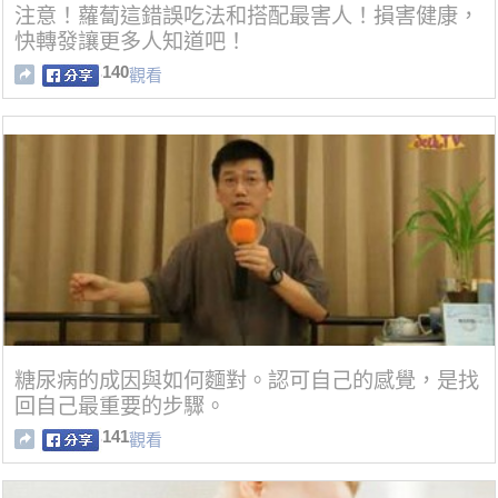
注意！蘿蔔這錯誤吃法和搭配最害人！損害健康，
快轉發讓更多人知道吧！
140
觀看
糖尿病的成因與如何麵對。認可自己的感覺，是找
回自己最重要的步驟。
141
觀看