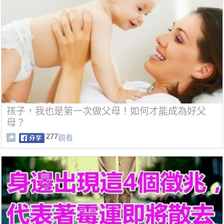
孩子，我也是第一次做父母！如何才能成為好父
母？
277
觀看