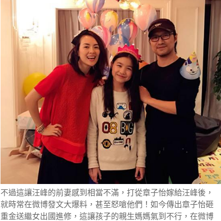
不過這讓汪峰的前妻感到相當不滿，打從章子怡嫁給汪峰後，
就時常在微博發文大爆料，甚至怒嗆他們！如今傳出章子怡砸
重金送繼女出國進修，這讓孩子的親生媽媽氣到不行，在微博