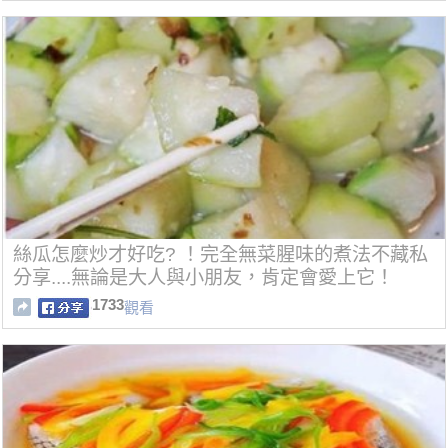
絲瓜怎麼炒才好吃? ！完全無菜腥味的煮法不藏私
分享....無論是大人與小朋友，肯定會愛上它！
1733
觀看