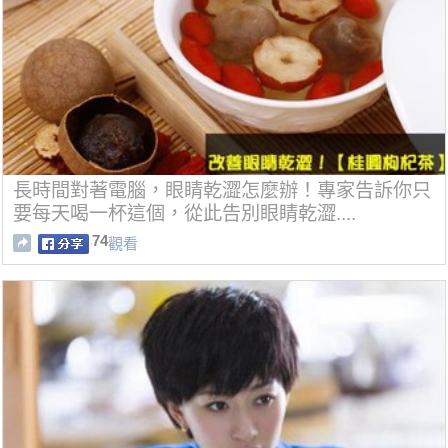
長時間對著電腦，眼睛乾澀怎麼辦！專家告訴你只
要每天喝一杯這個，從此告別眼睛乾澀....
74
觀看