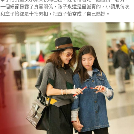
一個細節暴露了真實關係，孩子永遠是最誠實的，小蘋果每次
和章子怡都是十指緊扣，把章子怡當成了自己媽媽。