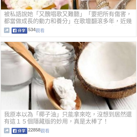
被私語說她「又醜唱歌又難聽」「要把所有傷害，
都當做成長的動力和養分」在歌壇翻滾多年，近幾
年重新翻紅，所到之處都為之矚目，鐵肺歌後活出
534
觀看
幸福人生新高度！
我原本以為「椰子油」只能拿來吃，沒想到居然還
有這１５個隱藏版的妙用，真是太棒了！
22858
觀看