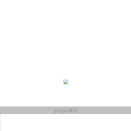
google廣告