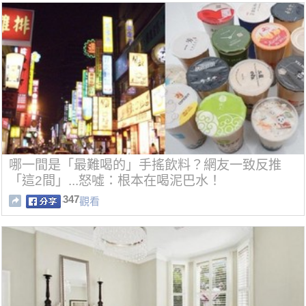
哪一間是「最難喝的」手搖飲料？網友一致反推
「這2間」...怒噓：根本在喝泥巴水！
347
觀看