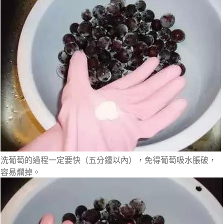
洗葡萄的過程一定要快（五分鍾以內），免得葡萄吸水脹破，
容易爛掉。