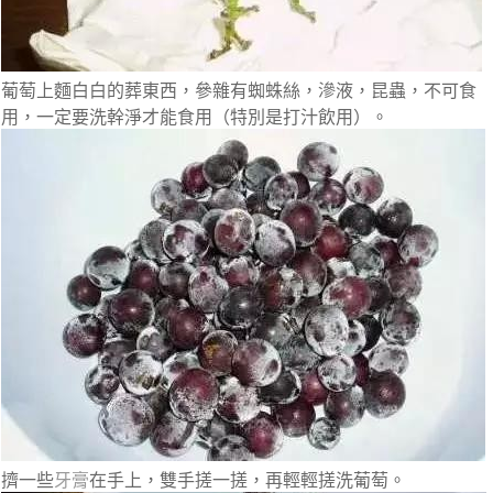
葡萄上麵白白的葬東西，參雜有蜘蛛絲，滲液，昆蟲，不可食
用，一定要洗幹淨才能食用（特別是打汁飲用）。
擠一些
牙膏
在手上，雙手搓一搓，再輕輕搓洗葡萄。