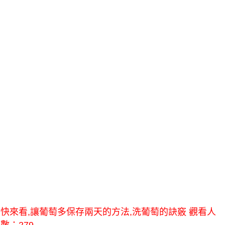
快來看,讓葡萄多保存兩天的方法,洗葡萄的訣竅 觀看人