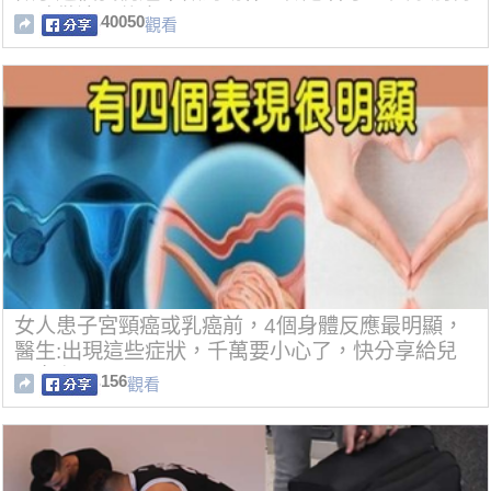
同時做這兩件事！
40050
觀看
女人患子宮頸癌或乳癌前，4個身體反應最明顯，
醫生:出現這些症狀，千萬要小心了，快分享給兒
子女兒~​​​​​​​
156
觀看