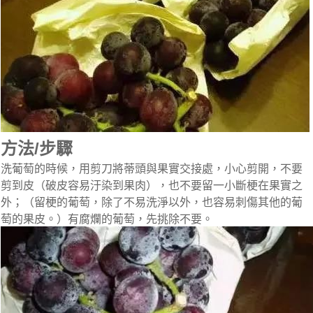
方法/步驟
洗葡萄的時候，用剪刀將蒂頭與果實交接處，小心剪開，不要
剪到皮（破皮容易汙染到果肉），也不要留一小斷梗在果實之
外；（留梗的葡萄，除了不易洗淨以外，也容易刺傷其他的葡
萄的果皮。）有腐爛的葡萄，先挑除不要。