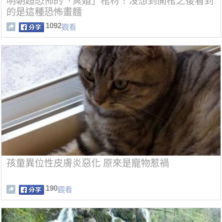
明朝超恐怖的「冥婚」棺材！沒想到開棺之後看到
的是這種恐怖畫麵
1092
觀看
孩童異位性皮膚炎惡化 原來是寵物惹禍
190
觀看