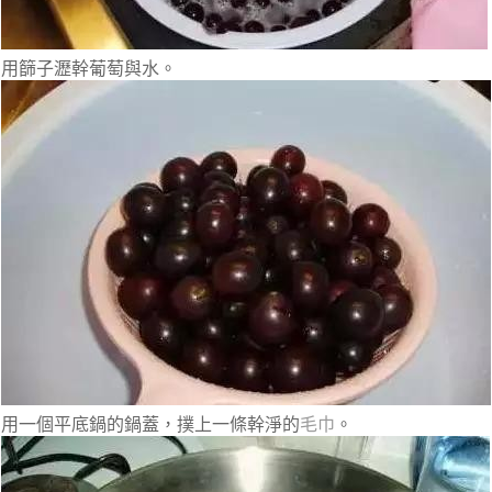
用篩子瀝幹葡萄與水。
用一個平底鍋的鍋蓋，撲上一條幹淨的
毛巾
。