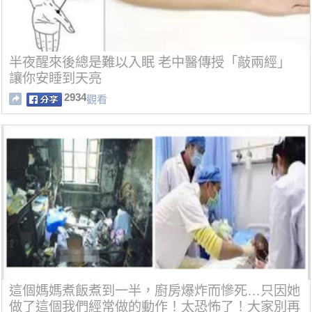
半夜醒來後總是難以入眠 老中醫傳授「敲兩經」
讓你安睡到天亮
2934
觀看
這個媽媽煮飯煮到一半，廚房爆炸而慘死…只因她
做了這個我們經常做的動作！太恐怖了！大家別再