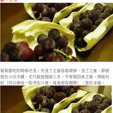
數：279
葡萄要吃的時候才洗，先洗了之後容易壞掉，洗了之後，即使
放在
冰箱
冷藏，也只能放個兩三天，平常買回來之後，用紙包
好（可以吸收一些滲出汁液，延長保存期限），放在冰箱。