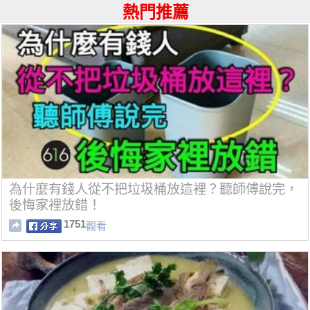
熱門推薦
為什麼有錢人從不把垃圾桶放這裡？聽師傅說完，
後悔家裡放錯！
1751
觀看