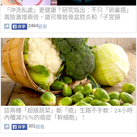
「沖洗私處」更健康？研究指出：不只「卵巢癌」
風險激增兩倍，還可導致骨盆腔炎和「子宮頸
癌」！
2464
觀看
這兩種「超級蔬菜」斷「癌」生路不手軟：24小時
內殲滅75％的癌症「幹細胞」！
301
觀看