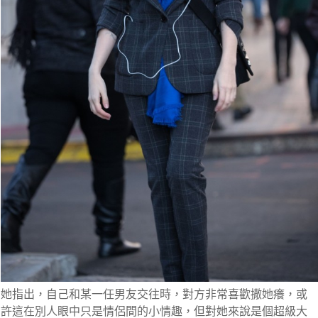
她指出，自己和某一任男友交往時，對方非常喜歡撒她癢，或
許這在別人眼中只是情侶間的小情趣，
但對她來說是個超級大