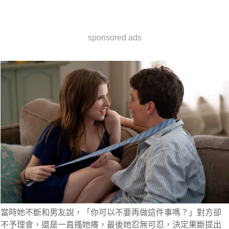
sponsored ads
當時她不斷和男友說，「你可以不要再做這件事嗎？」對方卻
不予理會，還是一直搔她癢，最後她忍無可忍，決定果斷提出