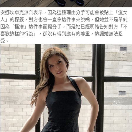
安娜坎卓克無奈表示，因為這種理由分手可能會被貼上「瘋女
人」的標籤，對方也會一直拿這件事來說嘴，但
她並不是單純
因為「搔癢」這件事而提分手，而是她已經明確告知對方「不
喜歡這樣的行為」，卻沒有得到應有的尊重
，這讓她無法忍
受。