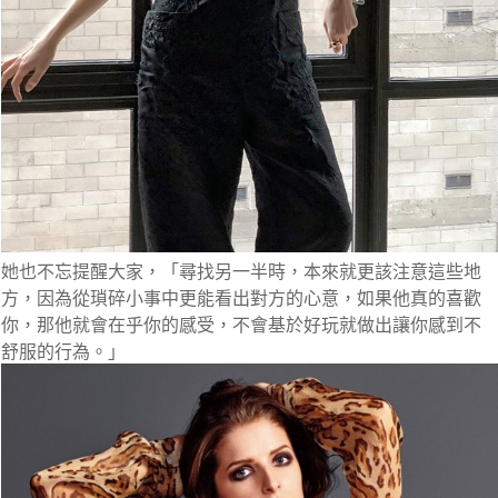
她也不忘提醒大家，「尋找另一半時，本來就更該注意這些地
方，
因為從瑣碎小事中更能看出對方的心意，如果他真的喜歡
你，那他就會在乎你的感受
，不會基於好玩就做出讓你感到不
舒服的行為。」