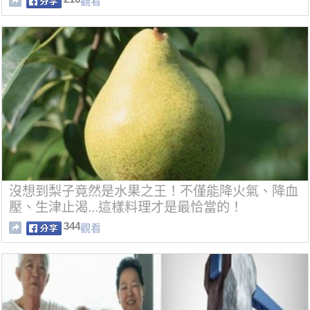
觀看
沒想到梨子竟然是水果之王！不僅能降火氣、降血
壓、生津止渴...這樣料理才是最恰當的！
344
觀看