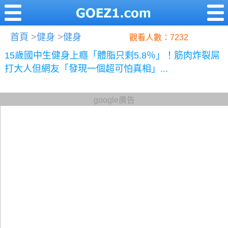
首頁
>
健身
>
健身
觀看人數：7232
15歲國中生健身上癮「體脂只剩5.8％」！筋肉炸裂屌
打大人但網友「發現一個超可怕真相」...
google廣告