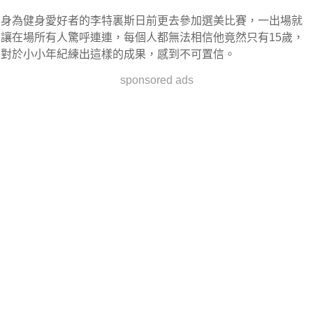
身為健身愛好者的李特裏斯日前更去參加選美比賽，
一出場就
讓在場所有人驚呼連連，每個人都無法相信他竟然只有15歲，
對於小小年紀練出這樣的成果，感到不可置信。
sponsored ads