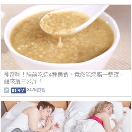
神奇啊！睡前吃這4種美食，竟然能燃脂一整夜，
醒來瘦三公斤！
2175
觀看