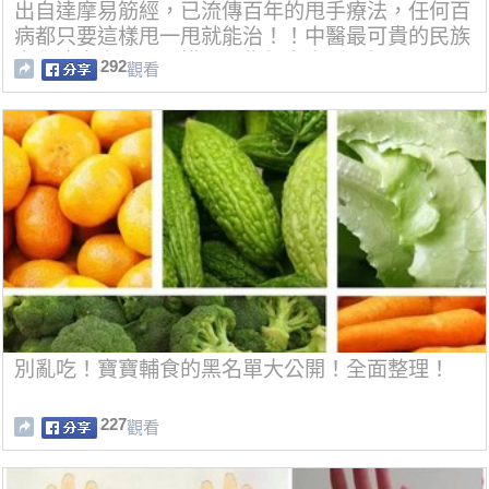
出自達摩易筋經，已流傳百年的甩手療法，任何百
病都只要這樣甩一甩就能治！！中醫最可貴的民族
文化遺產之一，可惜不易為很多人所了解
292
觀看
別亂吃！寶寶輔食的黑名單大公開！全面整理！
227
觀看