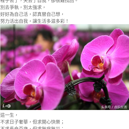
裡子丟了，失去了自我，卻很難找回。
別去爭執，別太強求，
好好為自己活，認真替自己想，
努力活出自我，讓生活多滋多彩！
這一生，
不求日子奢華，但求開心快樂；
不求長命百歲，但求無病無災；