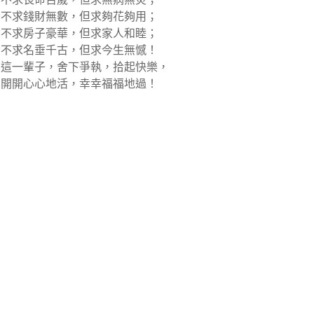
不求錢財無數，但求夠花夠用；
不求房子豪華，但求家人和睦；
不求名垂千古，但求今生無憾！
這一輩子，舍下爭執，拾起快樂，
開開心心地活，幸幸福福地過！