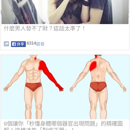
什麼男人發不了財？這話太準了！
6314
觀看
9個讓你「秒懂身體哪個器官出現問題」的精確圖