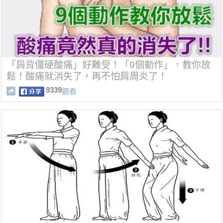
「肩背僵硬酸痛」好難受！「9個動作」，教你放
鬆！酸痛就消失了，再不怕肩周炎了！
9339
觀看