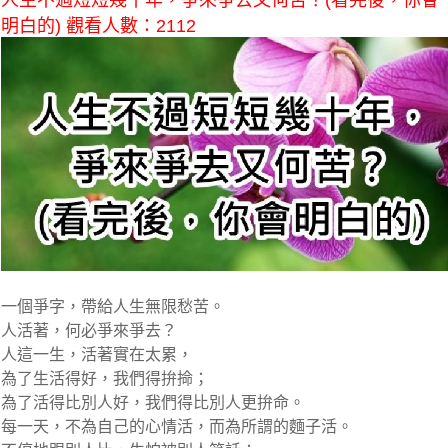
人生不過短短幾十年，爭來爭去又何苦？(看完後，你會
明白的) 觀看人數：2112
一個爭字，帶給人生無限愁苦。
人活著，何必爭來爭去？
人這一生，活著實在太累，
為了生活得好，我們得拚掵；
為了活得比別人好，我們得比別人更拚命。
每一天，不為自己的心情活，而為所謂的麵子活。