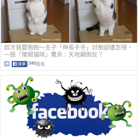
奴才我要抱抱～主子「伸長手手」討抱卻遭忽視，
一臉「傻眼貓咪」驚呆：天地顛倒反？
340
觀看