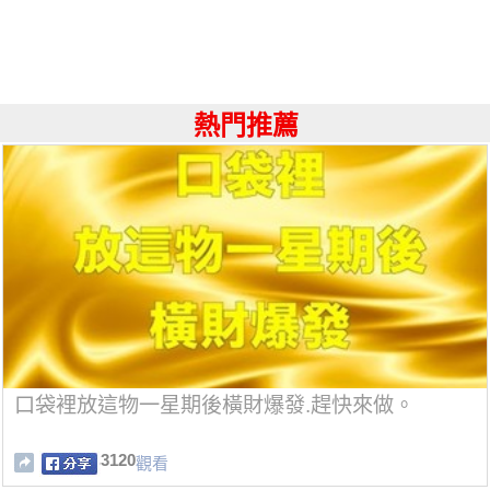
熱門推薦
口袋裡放這物一星期後橫財爆發.趕快來做。
3120
觀看