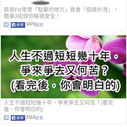
原來FB常常「點擊的地方」竟會「個資外洩」，
簡單3招保你帳號安全！
1073
觀看
人生不過短短幾十年，爭來爭去又何苦？(看完
後，你會明白的)
2112
觀看