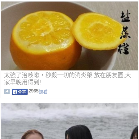
太強了治咳嗽，秒殺一切的消炎藥 放在朋友圈,大
家早晚用得到!
2965
觀看