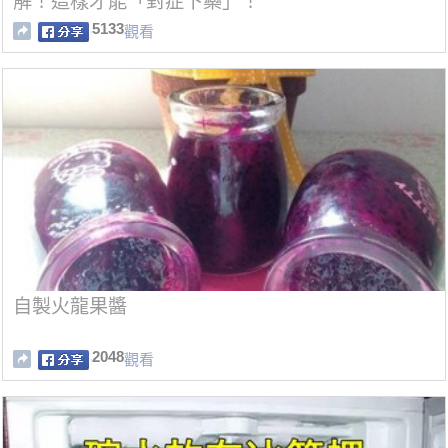
解！這樣才能「對症下藥」！
5133
觀看
自製火龍果醬
2048
觀看