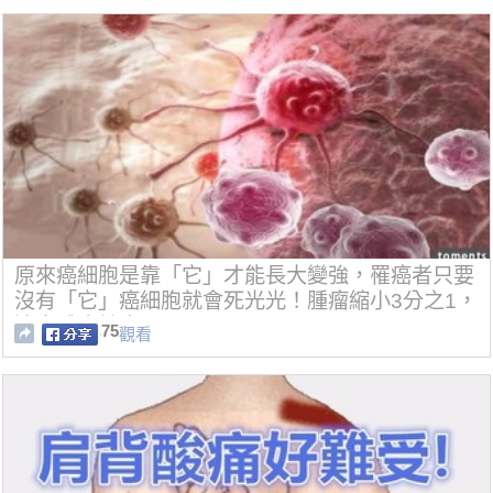
原來癌細胞是靠「它」才能長大變強，罹癌者只要
沒有「它」癌細胞就會死光光！腫瘤縮小3分之1，
連身體也健康了！
75
觀看