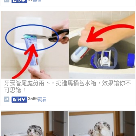
牙膏管尾處剪兩下，扔進馬桶蓄水箱，效果讓你不
可思議！
3566
觀看