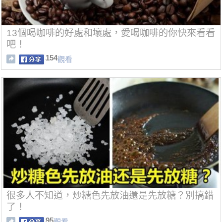
13個喝咖啡的好處和壞處，愛喝咖啡的你快來看看
吧！
154
觀看
很多人不知道，炒糖色先放油還是先放糖？別搞錯
了！
95
觀看