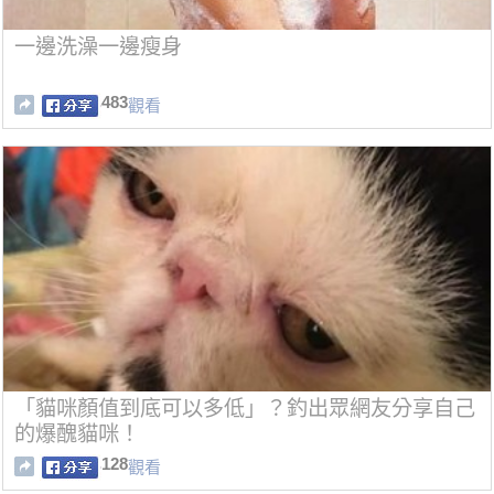
一邊洗澡一邊瘦身
483
觀看
「貓咪顏值到底可以多低」？釣出眾網友分享自己
的爆醜貓咪！
128
觀看