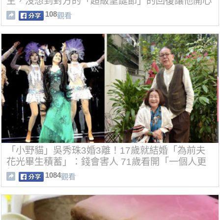
主，沒想到對方的「超級聖誕節」的回復讓他開心
死了！
108
觀看
「小野貓」吳秀珠3婚3離！17歲就結婚「為前夫
花光畢生積蓄」：錢會害人 71歲看開「一個人更
好」
1084
觀看