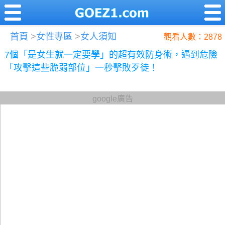
首頁
>
女性專區
>
女人須知
觀看人數：2878
7個「是女生就一定要學」的超有效防身術，遇到危險
「攻擊這些脆弱部位」一秒擊敗歹徒！
google廣告