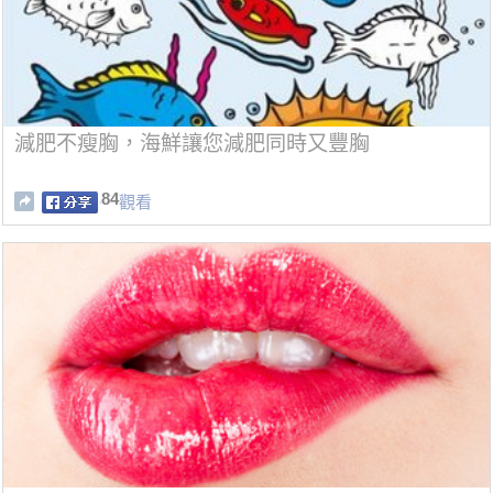
減肥不瘦胸，海鮮讓您減肥同時又豐胸
84
觀看