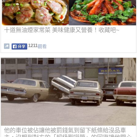
十道無油煙家常菜 美味健康又營養！收藏吧~
1211
觀看
他的車位被佔讓他被罰錢氣到留下紙條給沒品車