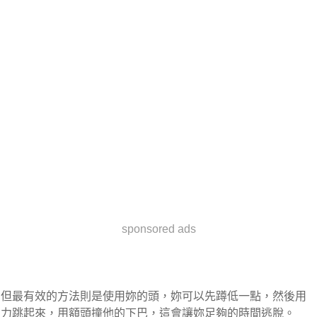
sponsored ads
但最有效的方法則是使用妳的頭，妳可以先蹲低一點，然後用
力跳起來，用額頭撞他的下巴，這會讓妳足夠的時間逃脫。