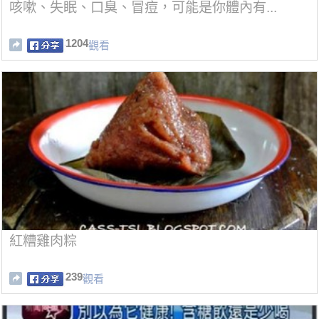
咳嗽、失眠、口臭、冒痘，可能是你體內有...
1204
觀看
紅糟雞肉粽
239
觀看