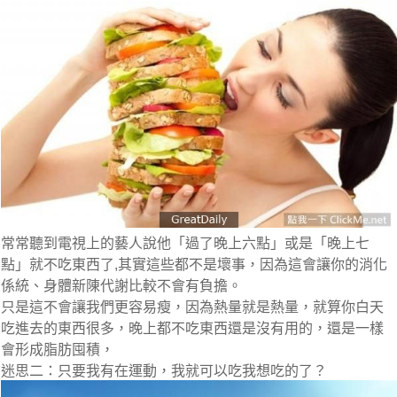
常常聽到電視上的藝人說他
「過了晚上六點」
或是
「晚上七
點」
就不吃東西了,其實這些都不是壞事，因為這會讓你的消化
係統、身體新陳代謝比較不會有負擔。
只是這不會讓我們更容易瘦，
因為熱量就是熱量，就算你白天
吃進去的東西很多，晚上都不吃東西還是沒有用的
，還是一樣
會形成脂肪囤積，
迷思二：只要我有在運動，我就可以吃我想吃的了？