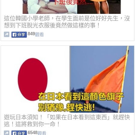
這位韓國小學老師，在學生面前是位好好先生，沒
想到下班脫光衣服後竟然做這樣的事！
849
觀看
遊玩日本須知！「如果在日本看到這東西」就趕快
逃！這將救到你一命！
6548
觀看