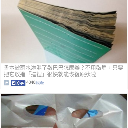
書本被雨水淋濕了皺巴巴怎麼辦？不用皺眉，只要
把它放進「這裡」很快就能恢復原狀啦......
4348
觀看