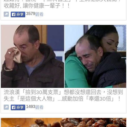
收藏好, 讓你健康一輩子！！
3579
觀看
流浪漢「撿到30萬支票」想都沒想還回去，沒想到
失主「是這個大人物」...感動加倍「奉還30倍」！
1493
觀看