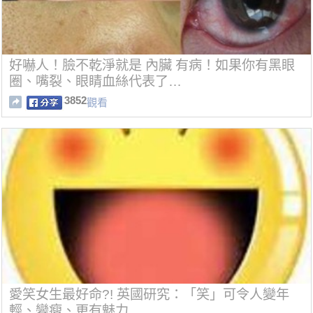
好嚇人！臉不乾淨就是 內臟 有病！如果你有黑眼
圈、嘴裂、眼睛血絲代表了…
3852
觀看
愛笑女生最好命?! 英國研究：「笑」可令人變年
輕、變瘦、更有魅力