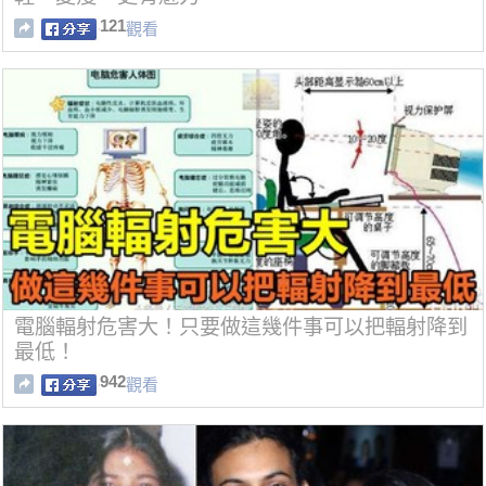
121
觀看
電腦輻射危害大！只要做這幾件事可以把輻射降到
最低！
942
觀看