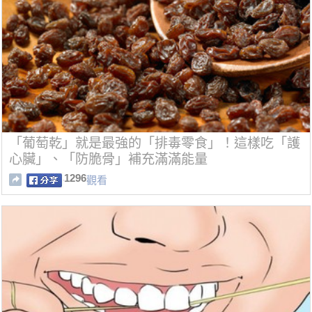
「葡萄乾」就是最強的「排毒零食」！這樣吃「護
心臟」、「防脆骨」補充滿滿能量
1296
觀看