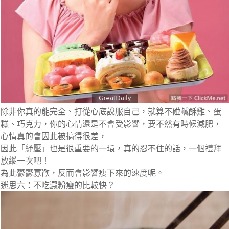
除非你真的能完全、打從心底說服自己，就算不碰鹹酥雞、蛋
糕、巧克力，你的心情還是不會受影響，要不然有時候減肥，
心情真的會因此被搞得很差，
因此
「紓壓」
也是很重要的一環，真的忍不住的話，一個禮拜
放縱一次吧！
為此鬱鬱寡歡，反而會影響瘦下來的速度呢。
迷思六：不吃澱粉瘦的比較快？