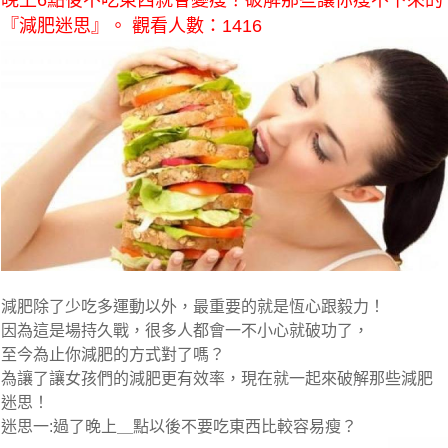
晚上6點後不吃東西就會變瘦？破解那些讓你瘦不下來的
『減肥迷思』。 觀看人數：1416
減肥除了少吃多運動以外，最重要的就是恆心跟毅力！
因為這是場持久戰，很多人都會一不小心就破功了，
至今為止你減肥的方式對了嗎？
為讓了讓女孩們的減肥更有效率，現在就一起來破解那些
減肥
迷思
！
迷思一:過了晚上＿點以後不要吃東西比較容易瘦？