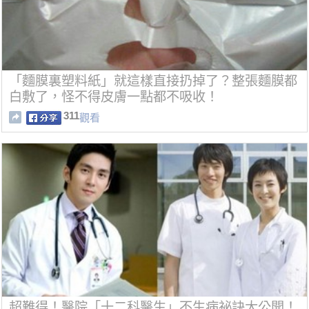
「麵膜裏塑料紙」就這樣直接扔掉了？整張麵膜都
白敷了，怪不得皮膚一點都不吸收！
311
觀看
超難得！醫院「十二科醫生」不生病祕訣大公開！