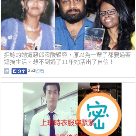
拒嫁的她遭惡郎潑酸毀容，原以為一輩子都要過著
遮掩生活，想不到過了11年她活出了自信！
253
觀看