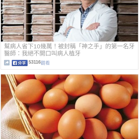
幫病人省下10幾萬！被封稱「神之手」的第一名牙
醫師：我絕不開口叫病人植牙
53116
觀看