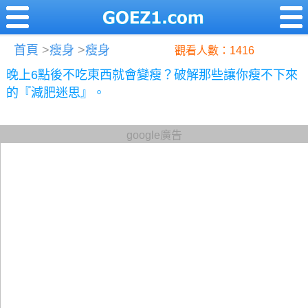
首頁
>
瘦身
>
瘦身
觀看人數：1416
晚上6點後不吃東西就會變瘦？破解那些讓你瘦不下來
的『減肥迷思』。
google廣告