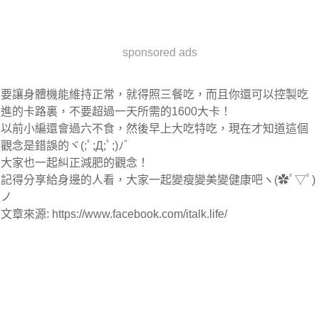
sponsored ads
要讓身體機能維持正常，就得照三餐吃，而且你還可以控製吃
進的卡路裏，
不要超過一天所需的1600大卡
！
以前小編還會過六不食，然後早上大吃特吃，現在才知道這個
觀念是錯誤的ヾ(;ﾟ;Д;ﾟ;)ﾉﾞ
大家也一起糾正減肥的觀念！
記得分享給身邊的人看，大家一起變瘦變美變健康吧ヽ(✿ﾟ▽ﾟ)
ノ
文章來源: https://www.facebook.com/italk.life/