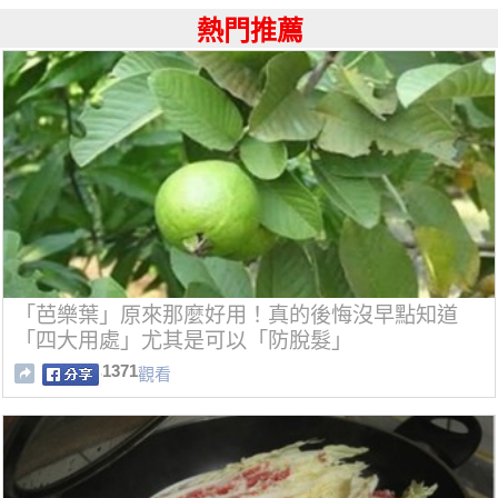
熱門推薦
「芭樂葉」原來那麼好用！真的後悔沒早點知道
「四大用處」尤其是可以「防脫髮」
1371
觀看