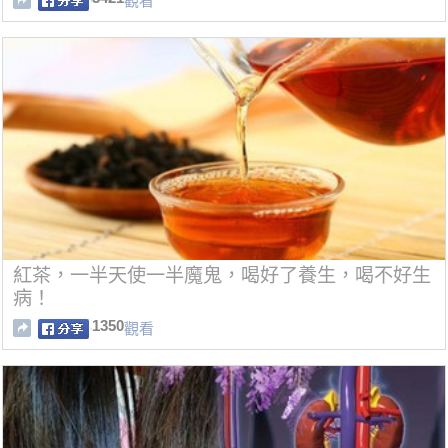
觀看
紅茶，一半天使一半魔鬼，喝好了養生，喝不好生
病！
1350
觀看