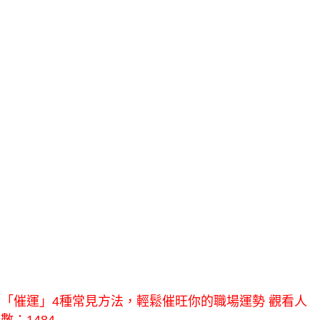
「催運」4種常見方法，輕鬆催旺你的職場運勢 觀看人