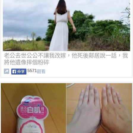
老公去世公公不讓我改嫁，他死後鄰居說一話，我
將他遺像摔個粉碎
5571
觀看