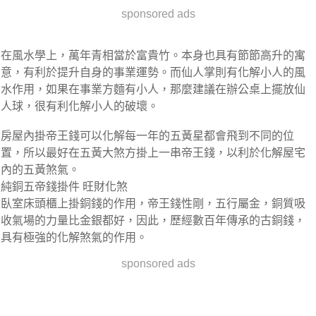
sponsored ads
在風水學上，萬年青相當於富貴竹。本身也具有節節高升的寓
意，有利於提升自身的事業運勢。而仙人掌則有化解小人的風
水作用，如果在事業方麵有小人，那麼建議在辦公桌上擺放仙
人球，很有利化解小人的破壞。
房屋內掛帝王錢可以化解每一年的五黃星都會飛到不同的位
置，所以最好在五黃大煞方掛上一串帝王錢，以利於化解屋宅
內的五黃煞氣。
純銅五帝錢掛件 旺財化煞
臥室床頭櫃上掛銅錢的作用，帝王錢性剛，五行屬金，銅質吸
收氣場的力量比金銀都好，因此，歷經數百年傳承的古銅錢，
具有極強的化解煞氣的作用。
sponsored ads