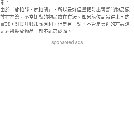
象。
由於「龍怕靜，虎怕鬧」，所以最好儘量把發出聲響的物品擺
放在左邊，不常挪動的物品放在右邊。如果龍位高易得上司的
賞識，對其升職加薪有利。但是有一點，不管是桌麵的左邊還
是右邊擺放物品，都不能高於頭。
sponsored ads