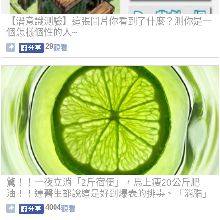
【潛意識測驗】這張圖片你看到了什麼？測你是一
個怎樣個性的人~
29
觀看
驚！！一夜立消「2斤宿便」，馬上瘦20公斤肥
油！！連醫生都說這是好到爆表的排毒、「消脂」
方法！
4004
觀看