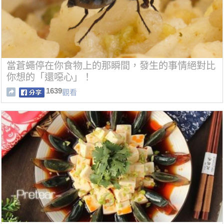
當蒼蠅停在你食物上的那瞬間，發生的事情絕對比
你想的「還噁心」！
1639
觀看