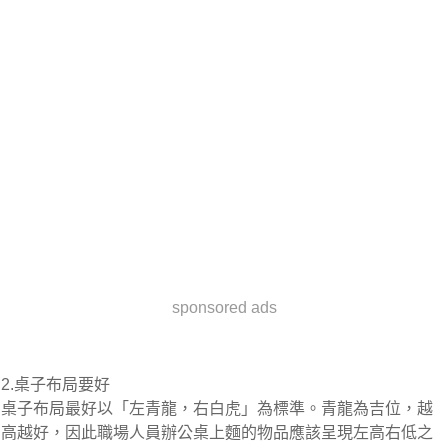
sponsored ads
2.桌子布局要好
桌子布局最好以「左青龍，右白虎」為標準。青龍為吉位，越
高越好，因此職場人員辦公桌上麵的物品應該呈現左高右低之