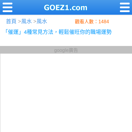
首頁
>
風水
>
風水
觀看人數：1484
「催運」4種常見方法，輕鬆催旺你的職場運勢
google廣告