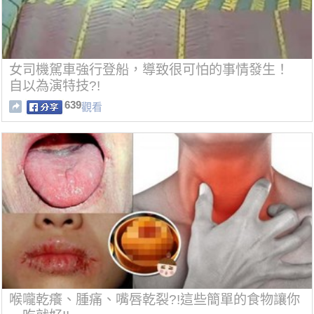
女司機駕車強行登船，導致很可怕的事情發生！
自以為演特技?!
639
觀看
喉嚨乾癢、腫痛、嘴唇乾裂?!這些簡單的食物讓你