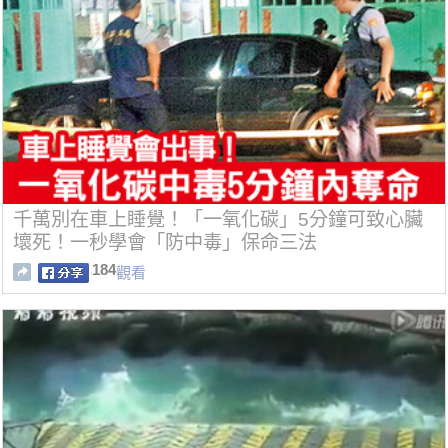
千萬別在車上睡覺！「一氧化碳」5分鐘可致心臟
壞死！一秒學會「防中毒」保命三法
184
觀看