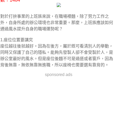
數：1484
對於打拚事業的上班族來說，在職場裡麵，除了努力工作之
外，自身所處的辦公環境也非常重要。那麼，上班族應該如何
通過風水提升自身的職場運勢呢？
1.座位位置要講究
座位越往後就越好。因為在後方，屬於既可看清別人的舉動，
同時又保護了自己的隱私。能夠先發製人卻不會受製於人，是
辦公室最好的風水。但是座位後麵不可是過道或者窗戶，因為
背後無靠，無依無靠無進職，所以座椅也需要選有靠背的。
sponsored ads