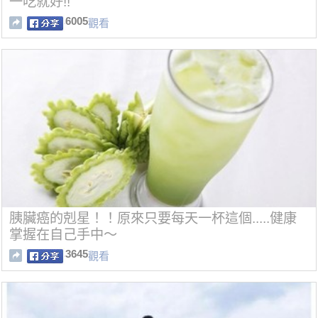
一吃就好!!
6005
觀看
胰臟癌的剋星！！原來只要每天一杯這個.....健康
掌握在自己手中～
3645
觀看