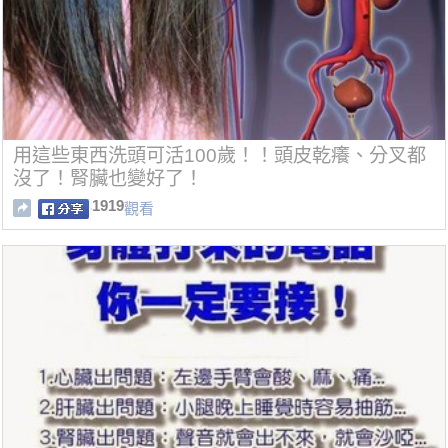
用這些東西洗頭可活100歲！！頭皮乾癢、分叉都
沒了！腎臟也變好了！
1919
觀看