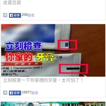
皮蛋豆腐
208
觀看
立刻檢查一下你家裡的牙膏，太可怕了！
19977
觀看