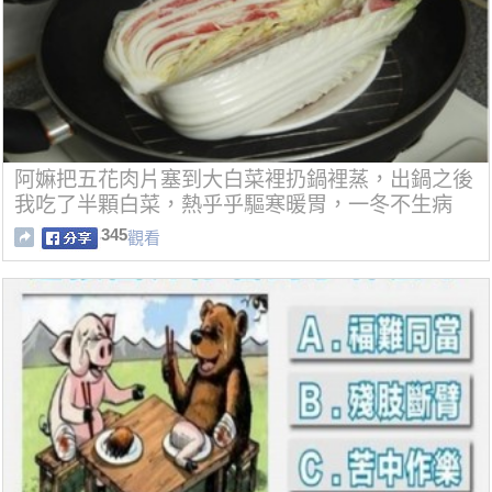
阿嫲把五花肉片塞到大白菜裡扔鍋裡蒸，出鍋之後
我吃了半顆白菜，熱乎乎驅寒暖胃，一冬不生病 ​
345
觀看