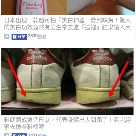
日本出現一款超可怕『美白神器』賣到缺貨！驚人
的美白功效竟然有男生拿去塗『這裡』結果讓人大
吃ㄧ驚！
2539
觀看
鞋底磨成這個形狀，代表身體出大問題了！看完趕
緊去檢查鞋櫃吧
3421